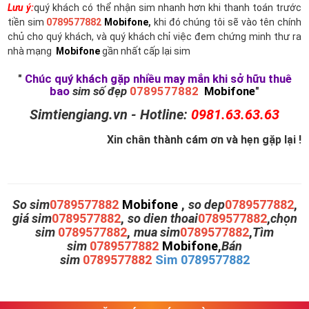
Lưu ý:
quý khách có thể nhận sim nhanh hơn khi thanh toán trước
tiền sim
0789577882
Mobifone
,
khi đó chúng tôi sẽ vào tên chính
chủ cho quý khách, và quý khách chỉ việc đem chứng minh thư ra
nhà mạng
Mobifone
gần nhất cấp lại sim
"
Chúc quý khách gặp nhiều may mắn khi sở hữu thuê
bao
sim số đẹp
0789577882
Mobifone
"
Simtiengiang.vn - Hotline:
0981.63.63.63
Xin chân thành cám ơn và hẹn gặp lại !
So sim
0789577882
Mobifone
,
so dep
0789577882
,
giá sim
0789577882
,
so dien thoai
0789577882
,
chọn
sim
0789577882
,
mua sim
0789577882
,
Tìm
sim
0789577882
Mobifone
,
Bán
sim
0789577882
Sim 0789577882