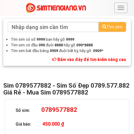
#
Tìm sim
Tìm sim có số
9999
bạn hãy gõ
9999
Tìm sim có đầu
090
đuôi
8888
hãy gõ
090*8888
Tìm sim bắt đầu bằng
0909
đuôi bất kỳ, hãy gõ:
0909*
Bấm vào đây để tìm kiếm nâng cao
Sim 0789577882 - Sim Số Đẹp 0789.577.882
Giá Rẻ - Mua Sim 0789577882
0789577882
Số sim:
450.000 ₫
Giá bán: