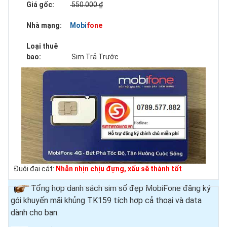
Giá gốc:
550.000 ₫
Nhà mạng:
Mobifone
Loại thuê
bao:
Sim Trả Trước
Đuôi đại cát:
Nhẫn nhịn chịu đựng, xấu sẽ thành tốt
Tổng hợp danh sách sim số đẹp MobiFone đăng ký
gói khuyến mãi khủng TK159 tích hợp cả thoại và data
dành cho bạn.