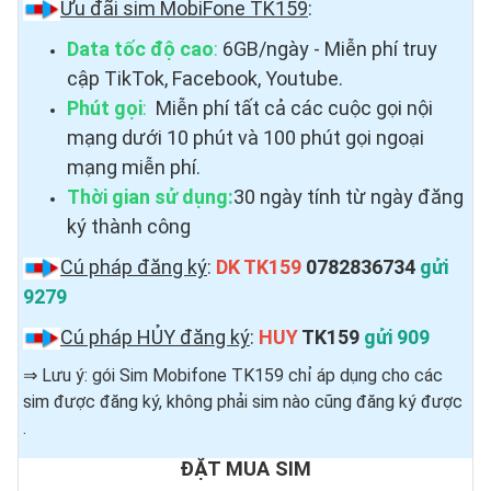
Ưu đãi sim MobiFone TK159
:
Data tốc độ cao
:
6GB/ngày - Miễn phí truy
cập TikTok, Facebook, Youtube.
Phút gọi
:
Miễn phí tất cả các cuộc gọi nội
mạng dưới 10 phút và 100 phút gọi ngoại
mạng miễn phí.
Thời gian sử dụng:
30 ngày tính từ ngày đăng
ký thành công
Cú pháp đăng ký
:
DK TK159
0782836734
gửi
9279
Cú pháp HỦY đăng ký
:
HUY
TK159
gửi 909
⇒ Lưu ý: gói Sim Mobifone TK159 chỉ áp dụng cho các
sim được đăng ký, không phải sim nào cũng đăng ký được ​
.
ĐẶT MUA SIM