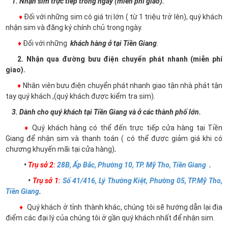
1. Nhận sim trực tiếp trong ngày (miễn phí giao).
♦
Đối với những sim có giá trị lớn ( từ 1 triệu trở lên), quý khách
nhận sim và đăng ký chính chủ trong ngày.
♦
Đối với những
khách hàng ở tại Tiền Giang
.
2. Nhận qua đường bưu điện chuyển phát nhanh (miễn phí
giao).
♦
Nhân viên bưu điện chuyển phát nhanh giao tận nhà phát tận
tay quý khách ,(quý khách được kiểm tra sim).
3. Dành cho quý khách tại Tiền Giang và ở các thành phố lớn.
♦
Quý khách hàng có thể đến trực tiếp cửa hàng tại Tiền
Giang để nhận sim và thanh toán ( có thể được giảm giá khi có
chương khuyến mãi tại cửa hàng)
.
•
Trụ sở 2
:
28B, Ấp Bắc, Phường 10, TP. Mỹ Tho, Tiền Giang
.
•
Trụ sở 1
:
Số 41/416, Lý Thường Kiệt, Phường 05, TP.Mỹ Tho,
Tiền Giang
.
♦
Quý khách ở tỉnh thành khác, chúng tôi sẽ hướng dẫn lại địa
điểm các đại lý của chúng tôi ở gần quý khách nhất để nhận sim.