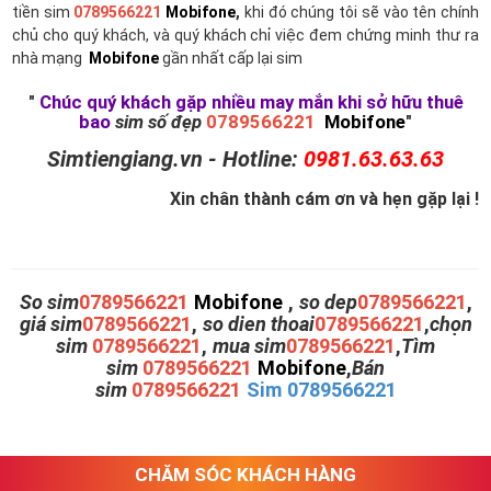
tiền sim
0789566221
Mobifone
,
khi đó chúng tôi sẽ vào tên chính
chủ cho quý khách, và quý khách chỉ việc đem chứng minh thư ra
nhà mạng
Mobifone
gần nhất cấp lại sim
"
Chúc quý khách gặp nhiều may mắn khi sở hữu thuê
bao
sim số đẹp
0789566221
Mobifone
"
Simtiengiang.vn - Hotline:
0981.63.63.63
Xin chân thành cám ơn và hẹn gặp lại !
So sim
0789566221
Mobifone
,
so dep
0789566221
,
giá sim
0789566221
,
so dien thoai
0789566221
,
chọn
sim
0789566221
,
mua sim
0789566221
,
Tìm
sim
0789566221
Mobifone
,
Bán
sim
0789566221
Sim 0789566221
CHĂM SÓC KHÁCH HÀNG