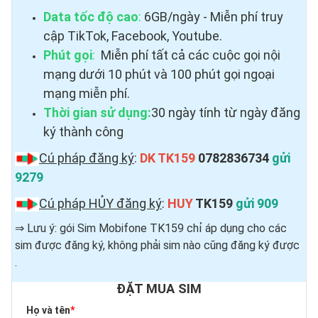
Data tốc độ cao
:
6GB/ngày - Miễn phí truy
cập TikTok, Facebook, Youtube.
Phút gọi
:
Miễn phí tất cả các cuộc gọi nội
mạng dưới 10 phút và 100 phút gọi ngoại
mạng miễn phí.
Thời gian sử dụng:
30 ngày tính từ ngày đăng
ký thành công
Cú pháp đăng ký
:
DK TK159
0782836734
gửi
9279
Cú pháp HỦY đăng ký
:
HUY
TK159
gửi 909
⇒ Lưu ý: gói Sim Mobifone TK159 chỉ áp dụng cho các
sim được đăng ký, không phải sim nào cũng đăng ký được ​
.
ĐẶT MUA SIM
Họ và tên
*