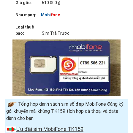
Giá gốc:
610.000 ₫
Nhà mạng:
Mobifone
Loại thuê
bao:
Sim Trả Trước
Tổng hợp danh sách sim số đẹp MobiFone đăng ký
gói khuyến mãi khủng TK159 tích hợp cả thoại và data
dành cho bạn.
Ưu đãi sim MobiFone TK159
: