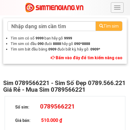
#
Tìm sim
Tìm sim có số
9999
bạn hãy gõ
9999
Tìm sim có đầu
090
đuôi
8888
hãy gõ
090*8888
Tìm sim bắt đầu bằng
0909
đuôi bất kỳ, hãy gõ:
0909*
Bấm vào đây để tìm kiếm nâng cao
Sim 0789566221 - Sim Số Đẹp 0789.566.221
Giá Rẻ - Mua Sim 0789566221
0789566221
Số sim:
510.000 ₫
Giá bán: