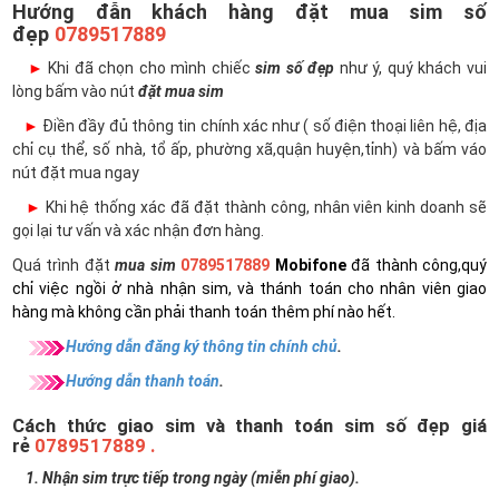
Hướng đẫn khách hàng đặt mua sim số
đẹp
0789517889
►
Khi đã chọn cho mình chiếc
sim số đẹp
như ý, quý khách vui
lòng bấm vào nút
đặt mua sim
►
Điền đầy đủ thông tin chính xác như ( số điện thoại liên hệ, địa
chỉ cụ thể, số nhà, tổ ấp, phường xã,quận huyện,tỉnh) và bấm váo
nút đặt mua ngay
►
Khi hệ thống xác đã đặt thành công, nhân viên kinh doanh sẽ
gọi lại tư vấn và xác nhận đơn hàng.
Quá trình đặt
mua sim
0789517889
Mobifone
đã thành công,quý
chỉ việc ngồi ở nhà nhận sim, và thánh toán cho nhân viên giao
hàng mà không cần phải thanh toán thêm phí nào hết.
Hướng dẫn đăng ký thông tin chính chủ
.
Hướng dẫn thanh toán
.
Cách thức giao sim và thanh toán sim số đẹp giá
rẻ
0789517889 .
1. Nhận sim trực tiếp trong ngày (miễn phí giao).