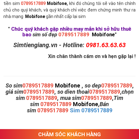
tiền sim
0789517889
Mobifone
,
khi đó chúng tôi sẽ vào tên chính
chủ cho quý khách, và quý khách chỉ việc đem chứng minh thư ra
nhà mạng
Mobifone
gần nhất cấp lại sim
"
Chúc quý khách gặp nhiều may mắn khi sở hữu thuê
bao
sim số đẹp
0789517889
Mobifone
"
Simtiengiang.vn - Hotline:
0981.63.63.63
Xin chân thành cám ơn và hẹn gặp lại !
So sim
0789517889
Mobifone
,
so dep
0789517889
,
giá sim
0789517889
,
so dien thoai
0789517889
,
chọn
sim
0789517889
,
mua sim
0789517889
,
Tìm
sim
0789517889
Mobifone
,
Bán
sim
0789517889
Sim 0789517889
CHĂM SÓC KHÁCH HÀNG