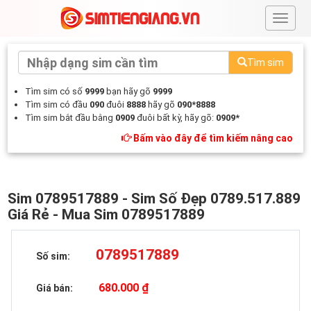
#
Tìm sim
Tìm sim có số
9999
bạn hãy gõ
9999
Tìm sim có đầu
090
đuôi
8888
hãy gõ
090*8888
Tìm sim bắt đầu bằng
0909
đuôi bất kỳ, hãy gõ:
0909*
Bấm vào đây để tìm kiếm nâng cao
Sim 0789517889 - Sim Số Đẹp 0789.517.889
Giá Rẻ - Mua Sim 0789517889
0789517889
Số sim:
680.000 ₫
Giá bán: