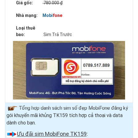
Giá gốc:
780.000 ₫
Nhà mạng:
Mobifone
Loại thuê
bao:
Sim Trả Trước
Tổng hợp danh sách sim số đẹp MobiFone đăng ký
gói khuyến mãi khủng TK159 tích hợp cả thoại và data
dành cho bạn.
Ưu đãi sim MobiFone TK159
: