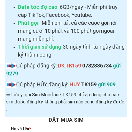
Data tốc độ cao
:
6GB/ngày - Miễn phí truy
cập TikTok, Facebook, Youtube.
Phút gọi
:
Miễn phí tất cả các cuộc gọi nội
mạng dưới 10 phút và 100 phút gọi ngoại
mạng miễn phí.
Thời gian sử dụng:
30 ngày tính từ ngày đăng
ký thành công
Cú pháp đăng ký
:
DK TK159
0782836734
gửi
9279
Cú pháp HỦY đăng ký
:
HUY
TK159
gửi 909
⇒ Lưu ý: gói Sim Mobifone TK159 chỉ áp dụng cho các
sim được đăng ký, không phải sim nào cũng đăng ký được ​
.
ĐẶT MUA SIM
Họ và tên
*