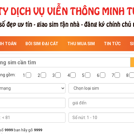
NH TOÁN
BÓI SIM ĐẠI CÁT
THU MUA SIM
TIN TỨC
S
ông gồm:
1
2
3
4
5
6
7
8
 số
9999
bạn hãy gõ
9999