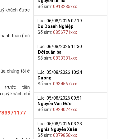
Nguyễn thị hà
Số sim:
0913285xxx
(quý khách được
Lúc: 06/08/2026 07:19
Do Doanh Nghiệp
Số sim:
0856771xxx
thanh toán ( có
Lúc: 06/08/2026 11:30
Đới xuân ba
Số sim:
0833381xxx
của chúng tôi ở
Lúc: 05/08/2026 10:24
Dương
Số sim:
0934567xxx
trước tiền
à quý khách chỉ
Lúc: 05/08/2026 09:51
Nguyễn Văn Đức
Số sim:
0924024xxx
783971177
Lúc: 05/08/2026 03:23
Nghĩa Nguyễn Xuân
Số sim:
0379856xxx