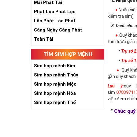
2. Nhận qua đ
Mãi Phát Tài
♦
Nhân viê
Phát Lộc Phát Lộc
kiểm tra sim).
Lộc Phát Lộc Phát
3. Dành cho q
Càng Ngày Càng Phát
♦
Quý khác
Toàn Tài
thể được giảm 
•
Trụ sở 2
TÌM SIM HỢP MỆNH
•
Trụ sở 1
Sim hợp mệnh Kim
♦
Quý khác
Sim hợp mệnh Thủy
gần quý khách 
Sim hợp mệnh Mộc
Lưu ý:
quý 
sim
07839711
Sim hợp mệnh Hỏa
việc đem chứn
Sim hợp mệnh Thổ
"
Chúc quý 