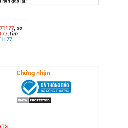
hẹn gặp lại !
71177
,
so
177
,
Tìm
71177
Chứng nhận
 Tôi