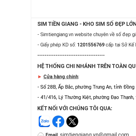
SIM TIỀN GIANG - KHO SIM SỐ ĐẸP LỚ
- Simtiengiang.vn website chuyên về số đẹp giá
- Giấy phép KD số:
1201556769
cấp tại Sở Kế 
-------------------------------------
HỆ THỐNG CHI NHÁNH TRÊN TOÀN Q
►
Cửa hàng chính
:
-
Số 28B, Ấp Bắc, phường Trung An, tỉnh Đồng
-
41/416, Lý Thường Kiệt, phường Đạo Thạnh,
KẾT NỐI VỚI CHÚNG TÔI QUA:
simtiengiang.vn@gmail.com
Email
: