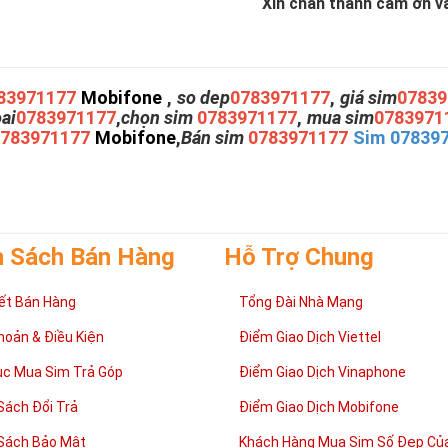
Xin chân thành cám ơn và 
83971177
Mobifone
,
so dep
0783971177
,
giá sim
07839
oai
0783971177
,
chọn sim
0783971177
,
mua sim
0783971
0783971177
Mobifone
,
Bán sim
0783971177
Sim 07839
h Sách Bán Hàng
Hỗ Trợ Chung
ết Bán Hàng
Tổng Đài Nhà Mạng
hoản & Điều Kiện
Điểm Giao Dịch Viettel
ục Mua Sim Trả Góp
Điểm Giao Dịch Vinaphone
Sách Đổi Trả
Điểm Giao Dịch Mobifone
Sách Bảo Mật
Khách Hàng Mua Sim Số Đẹp Của