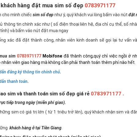
 khách hàng đặt mua sim số đẹp
0783971177
n cho mình chiếc
sim số đẹp
như ý, quý khách vui lòng bấm vào nút
đặt
 thông tin chính xác như ( số điện thoại liên hệ, địa chỉ cụ thể, số nh
tỉnh) và bấm váo nút đặt mua ngay
ng xác đã đặt thành công, nhân viên kinh doanh sẽ gọi lại tư vấn 
mua sim
0783971177
Mobifone
đã thành công,quý chỉ việc ngồi ở n
 nhân viên giao hàng mà không cần phải thanh toán thêm phí nào hết.
ẫn đăng ký thông tin chính chủ
.
dẫn thanh toán
.
ao sim và thanh toán sim số đẹp giá rẻ
0783971177 .
c tiếp trong ngày (miễn phí giao).
những sim có giá trị lớn ( từ 1 triệu trở lên), quý khách nhận sim và đ
những
khách hàng ở tại Tiền Giang
.