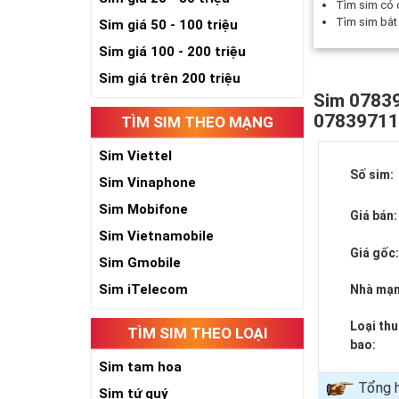
Tìm sim có
Tìm sim bắ
Sim giá 50 - 100 triệu
Sim giá 100 - 200 triệu
Sim giá trên 200 triệu
Sim 07839
0783971
TÌM SIM THEO MẠNG
Sim Viettel
Số sim:
Sim Vinaphone
Sim Mobifone
Giá bán:
Sim Vietnamobile
Giá gốc
Sim Gmobile
Sim iTelecom
Nhà mạn
Loại th
TÌM SIM THEO LOẠI
bao:
Sim tam hoa
Tổng 
Sim tứ quý