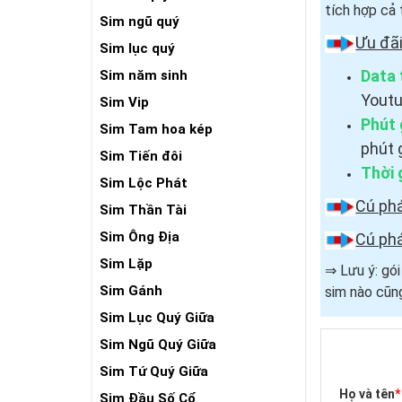
tích hợp cả 
Sim ngũ quý
Ưu đã
Sim lục quý
Data 
Sim năm sinh
Youtu
Sim Vip
Phút 
Sim Tam hoa kép
phút 
Sim Tiến đôi
Thời 
Sim Lộc Phát
Cú ph
Sim Thần Tài
Sim Ông Địa
Cú ph
Sim Lặp
⇒ Lưu ý: gó
Sim Gánh
sim nào cũng
Sim Lục Quý Giữa
Sim Ngũ Quý Giữa
Sim Tứ Quý Giữa
Họ và tên
*
Sim Đầu Số Cổ