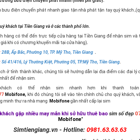
ường bưu điện chuyển phát nhanh (miễn phí giao).
n bưu điện chuyển phát nhanh giao tận nhà phát tận tay quý khách ,
uý khách tại Tiền Giang và ở các thành phố lớn.
h hàng có thể đến trực tiếp cửa hàng tại Tiền Giang để nhận sim và 
giá khi có chương khuyến mãi tại cửa hàng)
.
:
28B, Ấp Bắc, Phường 10, TP. Mỹ Tho, Tiền Giang
.
:
Số 41/416, Lý Thường Kiệt, Phường 05, TP.Mỹ Tho, Tiền Giang
.
h ở tỉnh thành khác, chúng tôi sẽ hướng dẫn lại địa điểm các đại lý 
nhất để nhận sim.
khách có thể nhận sim nhanh hơn khi thanh toán 
77
Mobifone
,
khi đó chúng tôi sẽ vào tên chính chủ cho quý khách, v
g minh thư ra nhà mạng
Mobifone
gần nhất cấp lại sim
khách gặp nhiều may mắn khi sở hữu thuê bao
sim số đẹp
0
Mobifone
"
Simtiengiang.vn - Hotline:
0981.63.63.63