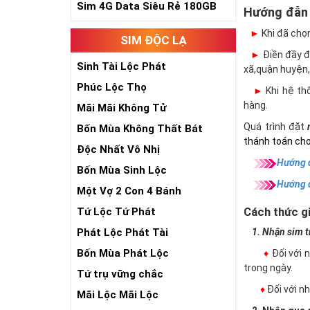
Sim 4G Data Siêu Rẻ 180GB
Hướng đẫn
►
Khi đã chọ
SIM ĐỘC LẠ
►
Điền đầy đủ
Sinh Tài Lộc Phát
xã,quận huyện,
Phúc Lộc Thọ
►
Khi hệ thố
hàng.
Mãi Mãi Không Tử
Quá trình đặt
Bốn Mùa Không Thất Bát
thánh toán cho
Độc Nhất Vô Nhị
Hướng d
Bốn Mùa Sinh Lộc
Hướng 
Một Vợ 2 Con 4 Bánh
Cách thức gi
Tứ Lộc Tứ Phát
Phát Lộc Phát Tài
1. Nhận sim trự
Bốn Mùa Phát Lộc
♦
Đối với 
trong ngày.
Tứ trụ vững chắc
♦
Đối với 
Mãi Lộc Mãi Lộc