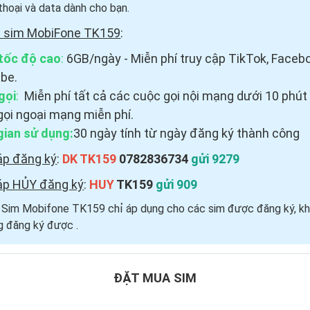
thoại và data dành cho bạn.
i sim MobiFone TK159
:
tốc độ cao
:
6GB/ngày - Miễn phí truy cập TikTok, Faceb
be.
gọi
:
Miễn phí tất cả các cuộc gọi nội mạng dưới 10 phút
gọi ngoại mạng miễn phí.
gian sử dụng:
30 ngày tính từ ngày đăng ký thành công
áp đăng ký
:
DK TK159
0782836734
gửi 9279
áp HỦY đăng ký
:
HUY
TK159
gửi 909
i Sim Mobifone TK159 chỉ áp dụng cho các sim được đăng ký, kh
 đăng ký được ​.
ĐẶT MUA SIM