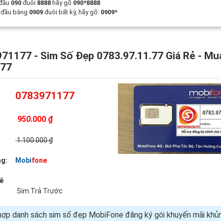
 đầu
090
đuôi
8888
hãy gõ
090*8888
t đầu bằng
0909
đuôi bất kỳ, hãy gõ:
0909*
71177 - Sim Số Đẹp 0783.97.11.77 Giá Rẻ - Mu
177
0783971177
950.000 ₫
:
1.100.000 ₫
g:
Mobifone
uê
Sim Trả Trước
hợp danh sách sim số đẹp MobiFone đăng ký gói khuyến mãi kh