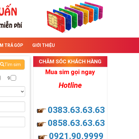
IM TRẢ GÓP
GIỚI THIỆU
CHĂM SÓC KHÁCH HÀNG
Tìm sim
Mua sim gọi ngay
9
Hotline
0383.63.63.63
0858.63.63.63
0921.90.9999