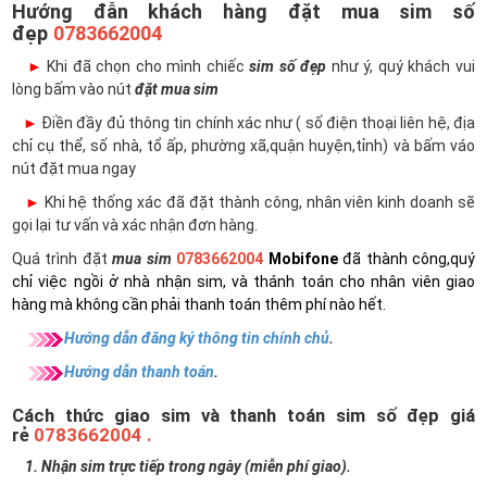
Hướng đẫn khách hàng đặt mua sim số
đẹp
0783662004
►
Khi đã chọn cho mình chiếc
sim số đẹp
như ý, quý khách vui
lòng bấm vào nút
đặt mua sim
►
Điền đầy đủ thông tin chính xác như ( số điện thoại liên hệ, địa
chỉ cụ thể, số nhà, tổ ấp, phường xã,quận huyện,tỉnh) và bấm váo
nút đặt mua ngay
►
Khi hệ thống xác đã đặt thành công, nhân viên kinh doanh sẽ
gọi lại tư vấn và xác nhận đơn hàng.
Quá trình đặt
mua sim
0783662004
Mobifone
đã thành công,quý
chỉ việc ngồi ở nhà nhận sim, và thánh toán cho nhân viên giao
hàng mà không cần phải thanh toán thêm phí nào hết.
Hướng dẫn đăng ký thông tin chính chủ
.
Hướng dẫn thanh toán
.
Cách thức giao sim và thanh toán sim số đẹp giá
rẻ
0783662004 .
1. Nhận sim trực tiếp trong ngày (miễn phí giao).