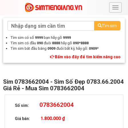
#
Tìm sim
Tìm sim có số
9999
bạn hãy gõ
9999
Tìm sim có đầu
090
đuôi
8888
hãy gõ
090*8888
Tìm sim bắt đầu bằng
0909
đuôi bất kỳ, hãy gõ:
0909*
Bấm vào đây để tìm kiếm nâng cao
Sim 0783662004 - Sim Số Đẹp 0783.66.2004
Giá Rẻ - Mua Sim 0783662004
0783662004
Số sim:
1.800.000 ₫
Giá bán: