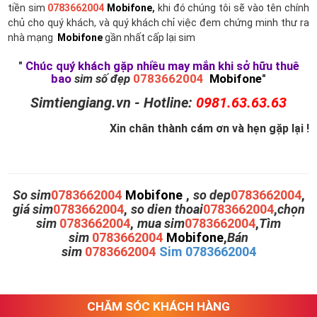
tiền sim
0783662004
Mobifone
,
khi đó chúng tôi sẽ vào tên chính
chủ cho quý khách, và quý khách chỉ việc đem chứng minh thư ra
nhà mạng
Mobifone
gần nhất cấp lại sim
"
Chúc quý khách gặp nhiều may mắn khi sở hữu thuê
bao
sim số đẹp
0783662004
Mobifone
"
Simtiengiang.vn - Hotline:
0981.63.63.63
Xin chân thành cám ơn và hẹn gặp lại !
So sim
0783662004
Mobifone
,
so dep
0783662004
,
giá sim
0783662004
,
so dien thoai
0783662004
,
chọn
sim
0783662004
,
mua sim
0783662004
,
Tìm
sim
0783662004
Mobifone
,
Bán
sim
0783662004
Sim 0783662004
CHĂM SÓC KHÁCH HÀNG