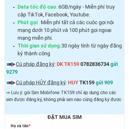
Data tốc độ cao
:
6GB/ngày - Miễn phí truy
cập TikTok, Facebook, Youtube.
Phút gọi
:
Miễn phí tất cả các cuộc gọi nội
mạng dưới 10 phút và 100 phút gọi ngoại
mạng miễn phí.
Thời gian sử dụng:
30 ngày tính từ ngày đăng
ký thành công
Cú pháp đăng ký
:
DK TK159
0782836734
gửi
9279
Cú pháp HỦY đăng ký
:
HUY
TK159
gửi 909
⇒ Lưu ý: gói Sim Mobifone TK159 chỉ áp dụng cho các
sim được đăng ký, không phải sim nào cũng đăng ký được ​
.
ĐẶT MUA SIM
Họ và tên
*