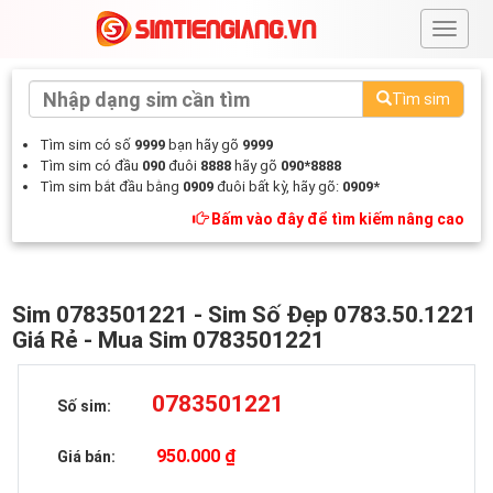
#
Tìm sim
Tìm sim có số
9999
bạn hãy gõ
9999
Tìm sim có đầu
090
đuôi
8888
hãy gõ
090*8888
Tìm sim bắt đầu bằng
0909
đuôi bất kỳ, hãy gõ:
0909*
Bấm vào đây để tìm kiếm nâng cao
Sim 0783501221 - Sim Số Đẹp 0783.50.1221
Giá Rẻ - Mua Sim 0783501221
0783501221
Số sim:
950.000 ₫
Giá bán: