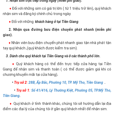
1. Nhận sim trực tiếp trong ngày (miễn phí giao).
♦
Đối với những sim có giá trị lớn ( từ 1 triệu trở lên), quý khách
nhận sim và đăng ký chính chủ trong ngày.
♦
Đối với những
khách hàng ở tại Tiền Giang
.
2. Nhận qua đường bưu điện chuyển phát nhanh (miễn phí
giao).
♦
Nhân viên bưu điện chuyển phát nhanh giao tận nhà phát tận
tay quý khách ,(quý khách được kiểm tra sim).
3. Dành cho quý khách tại Tiền Giang và ở các thành phố lớn.
♦
Quý khách hàng có thể đến trực tiếp cửa hàng tại Tiền
Giang để nhận sim và thanh toán ( có thể được giảm giá khi có
chương khuyến mãi tại cửa hàng)
.
•
Trụ sở 2
:
28B, Ấp Bắc, Phường 10, TP. Mỹ Tho, Tiền Giang
.
•
Trụ sở 1
:
Số 41/416, Lý Thường Kiệt, Phường 05, TP.Mỹ Tho,
Tiền Giang
.
♦
Quý khách ở tỉnh thành khác, chúng tôi sẽ hướng dẫn lại địa
điểm các đại lý của chúng tôi ở gần quý khách nhất để nhận sim.