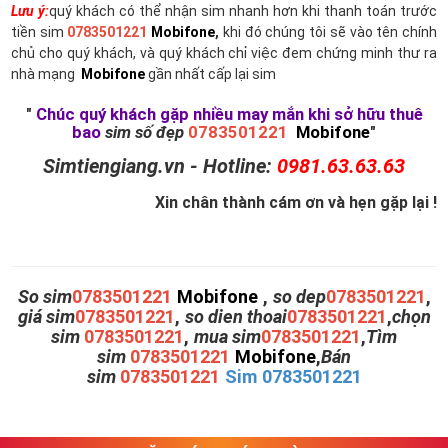
Lưu ý:
quý khách có thể nhận sim nhanh hơn khi thanh toán trước
tiền sim
0783501221
Mobifone
,
khi đó chúng tôi sẽ vào tên chính
chủ cho quý khách, và quý khách chỉ việc đem chứng minh thư ra
nhà mạng
Mobifone
gần nhất cấp lại sim
"
Chúc quý khách gặp nhiều may mắn khi sở hữu thuê
bao
sim số đẹp
0783501221
Mobifone
"
Simtiengiang.vn - Hotline:
0981.63.63.63
Xin chân thành cám ơn và hẹn gặp lại !
So sim
0783501221
Mobifone
,
so dep
0783501221
,
giá sim
0783501221
,
so dien thoai
0783501221
,
chọn
sim
0783501221
,
mua sim
0783501221
,
Tìm
sim
0783501221
Mobifone
,
Bán
sim
0783501221
Sim 0783501221