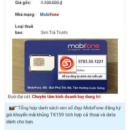
Giá gốc:
1.100.000 ₫
Nhà mạng:
Mobifone
Loại thuê
bao:
Sim Trả Trước
Đuôi đại cát:
Chuyên tâm kinh doanh hay dung trí
Tổng hợp danh sách sim số đẹp MobiFone đăng ký
gói khuyến mãi khủng TK159 tích hợp cả thoại và data
dành cho bạn.