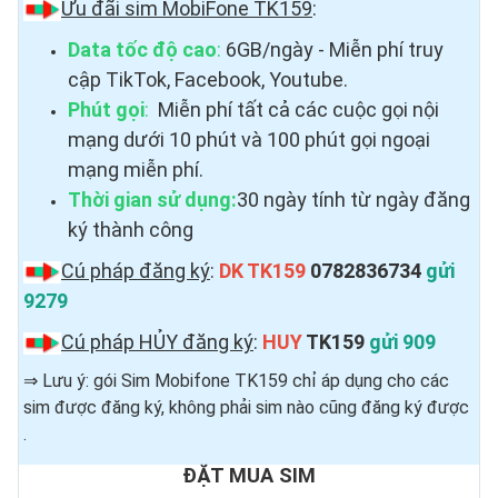
Ưu đãi sim MobiFone TK159
:
Data tốc độ cao
:
6GB/ngày - Miễn phí truy
cập TikTok, Facebook, Youtube.
Phút gọi
:
Miễn phí tất cả các cuộc gọi nội
mạng dưới 10 phút và 100 phút gọi ngoại
mạng miễn phí.
Thời gian sử dụng:
30 ngày tính từ ngày đăng
ký thành công
Cú pháp đăng ký
:
DK TK159
0782836734
gửi
9279
Cú pháp HỦY đăng ký
:
HUY
TK159
gửi 909
⇒ Lưu ý: gói Sim Mobifone TK159 chỉ áp dụng cho các
sim được đăng ký, không phải sim nào cũng đăng ký được ​
.
ĐẶT MUA SIM