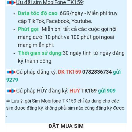
Ưu đãi sim MobiFone TK159
:
Data tốc độ cao
:
6GB/ngày - Miễn phí truy
cập TikTok, Facebook, Youtube.
Phút gọi
:
Miễn phí tất cả các cuộc gọi nội
mạng dưới 10 phút và 100 phút gọi ngoại
mạng miễn phí.
Thời gian sử dụng:
30 ngày tính từ ngày đăng
ký thành công
Cú pháp đăng ký
:
DK TK159
0782836734
gửi
9279
Cú pháp HỦY đăng ký
:
HUY
TK159
gửi 909
⇒ Lưu ý: gói Sim Mobifone TK159 chỉ áp dụng cho các
sim được đăng ký, không phải sim nào cũng đăng ký được ​
.
ĐẶT MUA SIM