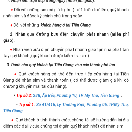
1. Nhận sim trực tiếp trong ngày (miễn phí giao).
♦
Đối với những sim có giá trị lớn ( từ 1 triệu trở lên), quý khách
nhận sim và đăng ký chính chủ trong ngày.
♦
Đối với những
khách hàng ở tại Tiền Giang
.
2. Nhận qua đường bưu điện chuyển phát nhanh (miễn phí
giao).
♦
Nhân viên bưu điện chuyển phát nhanh giao tận nhà phát tận
tay quý khách ,(quý khách được kiểm tra sim).
3. Dành cho quý khách tại Tiền Giang và ở các thành phố lớn.
♦
Quý khách hàng có thể đến trực tiếp cửa hàng tại Tiền
Giang để nhận sim và thanh toán ( có thể được giảm giá khi có
chương khuyến mãi tại cửa hàng)
.
•
Trụ sở 2
:
28B, Ấp Bắc, Phường 10, TP. Mỹ Tho, Tiền Giang
.
•
Trụ sở 1
:
Số 41/416, Lý Thường Kiệt, Phường 05, TP.Mỹ Tho,
Tiền Giang
.
♦
Quý khách ở tỉnh thành khác, chúng tôi sẽ hướng dẫn lại địa
điểm các đại lý của chúng tôi ở gần quý khách nhất để nhận sim.