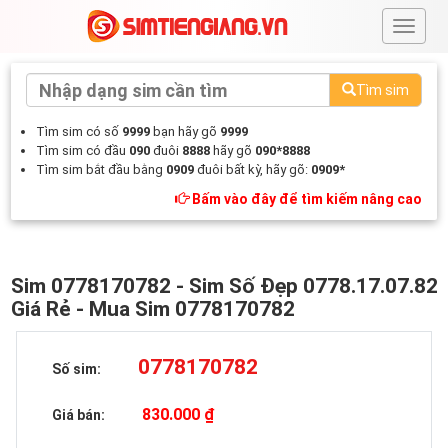
#
Tìm sim
Tìm sim có số
9999
bạn hãy gõ
9999
Tìm sim có đầu
090
đuôi
8888
hãy gõ
090*8888
Tìm sim bắt đầu bằng
0909
đuôi bất kỳ, hãy gõ:
0909*
Bấm vào đây để tìm kiếm nâng cao
Sim 0778170782 - Sim Số Đẹp 0778.17.07.82
Giá Rẻ - Mua Sim 0778170782
0778170782
Số sim:
830.000 ₫
Giá bán: