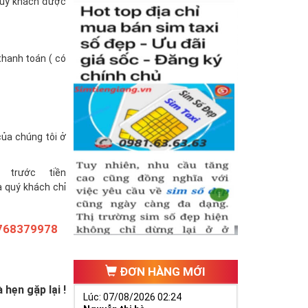
(quý khách được
thanh toán ( có
của chúng tôi ở
trước tiền
à quý khách chỉ
768379978
ĐƠN HÀNG MỚI
hẹn gặp lại !
Lúc: 07/08/2026 02:24