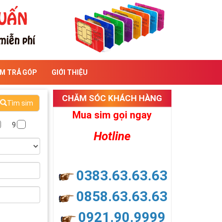
IM TRẢ GÓP
GIỚI THIỆU
CHĂM SÓC KHÁCH HÀNG
Tìm sim
Mua sim gọi ngay
9
Hotline
0383.63.63.63
0858.63.63.63
0921.90.9999