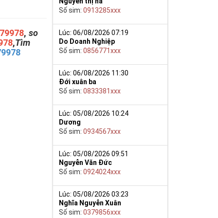
Nguyễn thị hà
Số sim:
0913285xxx
79978
,
so
Lúc: 06/08/2026 07:19
978
,
Tìm
Do Doanh Nghiệp
Số sim:
0856771xxx
79978
Lúc: 06/08/2026 11:30
Đới xuân ba
Số sim:
0833381xxx
Lúc: 05/08/2026 10:24
Dương
Số sim:
0934567xxx
Lúc: 05/08/2026 09:51
Nguyễn Văn Đức
Số sim:
0924024xxx
Lúc: 05/08/2026 03:23
Nghĩa Nguyễn Xuân
Số sim:
0379856xxx