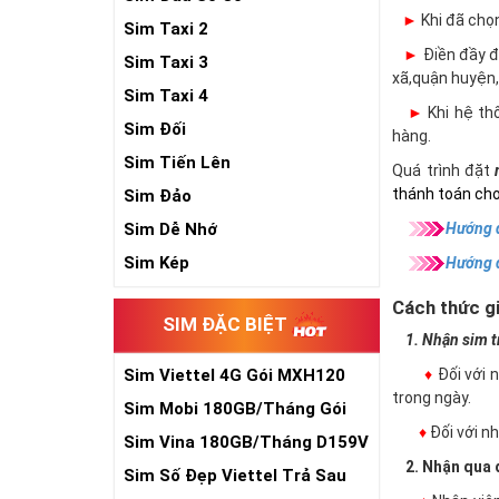
►
Khi đã chọ
Sim Taxi 2
►
Điền đầy đủ
Sim Taxi 3
xã,quận huyện,
Sim Taxi 4
►
Khi hệ thố
Sim Đối
hàng.
Sim Tiến Lên
Quá trình đặt
thánh toán cho
Sim Đảo
Hướng d
Sim Dễ Nhớ
Sim Kép
Hướng 
Cách thức gi
SIM ĐẶC BIỆT
1. Nhận sim trự
♦
Đối với 
Sim Viettel 4G Gói MXH120
trong ngày.
Siêu Rẻ
Sim Mobi 180GB/Tháng Gói
♦
Đối với 
TK159
Sim Vina 180GB/Tháng D159V
2. Nhận qua đ
Sim Số Đẹp Viettel Trả Sau