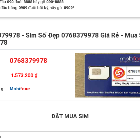
 đầu
090
đuôi
8888
hãy gõ
090*8888
t đầu bằng
0909
đuôi bất kỳ, hãy gõ:
0909*
79978 - Sim Số Đẹp 0768379978 Giá Rẻ - Mua
978
0768379978
1.573.200 ₫
g:
Mobifone
ĐẶT MUA SIM