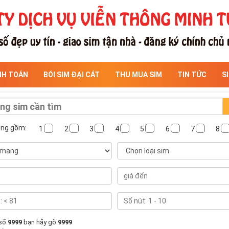
NH TOÁN
BÓI SIM ĐẠI CÁT
THU MUA SIM
TIN TỨC
S
ông gồm:
1
2
3
4
5
6
7
8
 số
9999
bạn hãy gõ
9999