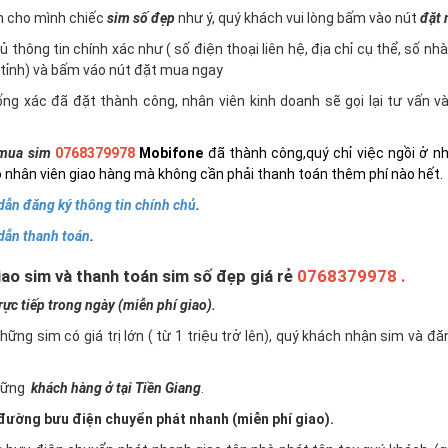
n cho mình chiếc
sim số đẹp
như ý, quý khách vui lòng bấm vào nút
đặt
 thông tin chính xác như ( số điện thoại liên hệ, địa chỉ cụ thể, số nh
tỉnh) và bấm váo nút đặt mua ngay
ng xác đã đặt thành công, nhân viên kinh doanh sẽ gọi lại tư vấn 
mua sim
0768379978
Mobifone
đã thành công,quý chỉ việc ngồi ở n
 nhân viên giao hàng mà không cần phải thanh toán thêm phí nào hết.
ẫn đăng ký thông tin chính chủ
.
dẫn thanh toán
.
ao sim và thanh toán sim số đẹp giá rẻ
0768379978 .
c tiếp trong ngày (miễn phí giao).
những sim có giá trị lớn ( từ 1 triệu trở lên), quý khách nhận sim và đ
những
khách hàng ở tại Tiền Giang
.
ường bưu điện chuyển phát nhanh (miễn phí giao).