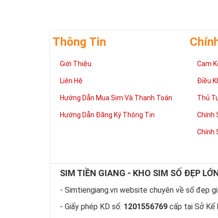
Thông Tin
Chín
Giới Thiệu
Cam K
Liên Hệ
Điều K
Hướng Dẫn Mua Sim Và Thanh Toán
Thủ T
Hướng Dẫn Đăng Ký Thông Tin
Chính 
Chính 
SIM TIỀN GIANG - KHO SIM SỐ ĐẸP LỚ
- Simtiengiang.vn website chuyên về số đẹp giá
- Giấy phép KD số:
1201556769
cấp tại Sở Kế 