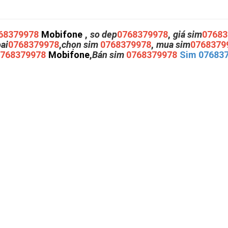
68379978
Mobifone
,
so dep
0768379978
,
giá sim
07683
oai
0768379978
,
chọn sim
0768379978
,
mua sim
0768379
0768379978
Mobifone
,
Bán sim
0768379978
Sim 07683