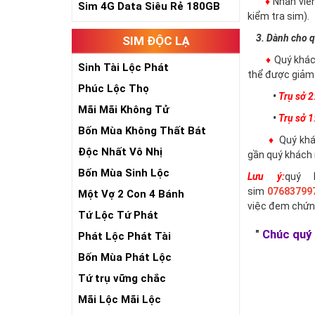
♦
Nhân viê
Sim 4G Data Siêu Rẻ 180GB
kiểm tra sim).
3. Dành cho q
SIM ĐỘC LẠ
♦
Quý khác
Sinh Tài Lộc Phát
thể được giảm 
Phúc Lộc Thọ
•
Trụ sở 2
Mãi Mãi Không Tử
•
Trụ sở 1
Bốn Mùa Không Thất Bát
♦
Quý khác
Độc Nhất Vô Nhị
gần quý khách 
Bốn Mùa Sinh Lộc
Lưu ý:
quý 
sim
07683799
Một Vợ 2 Con 4 Bánh
việc đem chứn
Tứ Lộc Tứ Phát
"
Chúc quý 
Phát Lộc Phát Tài
Bốn Mùa Phát Lộc
Tứ trụ vững chắc
Mãi Lộc Mãi Lộc