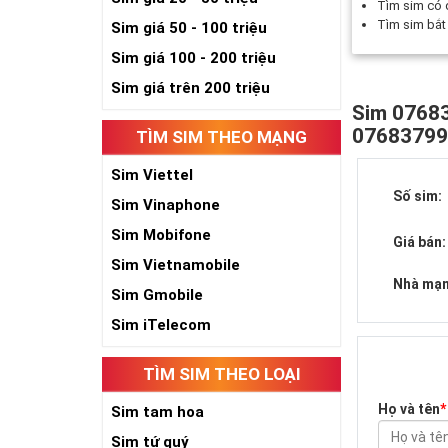
Tìm sim có
Tìm sim bắ
Sim giá 50 - 100 triệu
Sim giá 100 - 200 triệu
Sim giá trên 200 triệu
Sim 07683
0768379
TÌM SIM THEO MẠNG
Sim Viettel
Số sim:
Sim Vinaphone
Sim Mobifone
Giá bán:
Sim Vietnamobile
Nhà mạn
Sim Gmobile
Sim iTelecom
TÌM SIM THEO LOẠI
Họ và tên
*
Sim tam hoa
Sim tứ quý