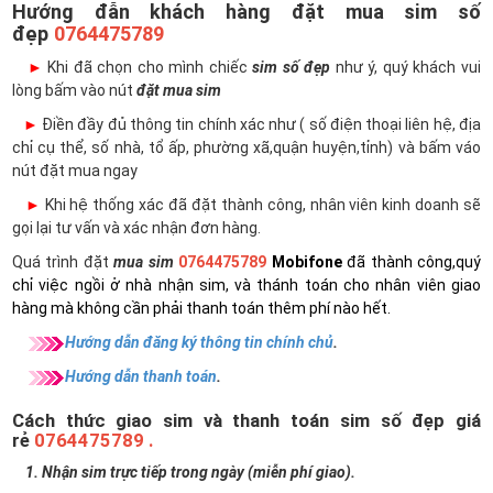
Hướng đẫn khách hàng đặt mua sim số
đẹp
0764475789
►
Khi đã chọn cho mình chiếc
sim số đẹp
như ý, quý khách vui
lòng bấm vào nút
đặt mua sim
►
Điền đầy đủ thông tin chính xác như ( số điện thoại liên hệ, địa
chỉ cụ thể, số nhà, tổ ấp, phường xã,quận huyện,tỉnh) và bấm váo
nút đặt mua ngay
►
Khi hệ thống xác đã đặt thành công, nhân viên kinh doanh sẽ
gọi lại tư vấn và xác nhận đơn hàng.
Quá trình đặt
mua sim
0764475789
Mobifone
đã thành công,quý
chỉ việc ngồi ở nhà nhận sim, và thánh toán cho nhân viên giao
hàng mà không cần phải thanh toán thêm phí nào hết.
Hướng dẫn đăng ký thông tin chính chủ
.
Hướng dẫn thanh toán
.
Cách thức giao sim và thanh toán sim số đẹp giá
rẻ
0764475789 .
1. Nhận sim trực tiếp trong ngày (miễn phí giao).