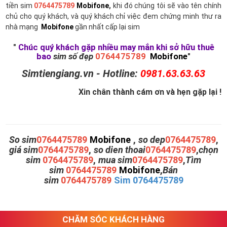
tiền sim
0764475789
Mobifone
,
khi đó chúng tôi sẽ vào tên chính
chủ cho quý khách, và quý khách chỉ việc đem chứng minh thư ra
nhà mạng
Mobifone
gần nhất cấp lại sim
"
Chúc quý khách gặp nhiều may mắn khi sở hữu thuê
bao
sim số đẹp
0764475789
Mobifone
"
Simtiengiang.vn - Hotline:
0981.63.63.63
Xin chân thành cám ơn và hẹn gặp lại !
So sim
0764475789
Mobifone
,
so dep
0764475789
,
giá sim
0764475789
,
so dien thoai
0764475789
,
chọn
sim
0764475789
,
mua sim
0764475789
,
Tìm
sim
0764475789
Mobifone
,
Bán
sim
0764475789
Sim 0764475789
CHĂM SÓC KHÁCH HÀNG