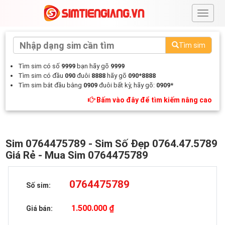
#
Tìm sim
Tìm sim có số
9999
bạn hãy gõ
9999
Tìm sim có đầu
090
đuôi
8888
hãy gõ
090*8888
Tìm sim bắt đầu bằng
0909
đuôi bất kỳ, hãy gõ:
0909*
Bấm vào đây để tìm kiếm nâng cao
Sim 0764475789 - Sim Số Đẹp 0764.47.5789
Giá Rẻ - Mua Sim 0764475789
0764475789
Số sim:
1.500.000 ₫
Giá bán: