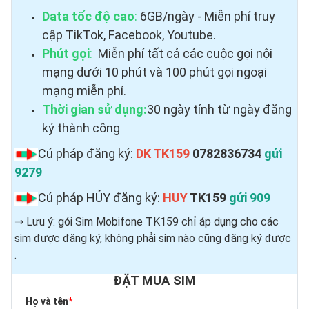
Data tốc độ cao
:
6GB/ngày - Miễn phí truy
cập TikTok, Facebook, Youtube.
Phút gọi
:
Miễn phí tất cả các cuộc gọi nội
mạng dưới 10 phút và 100 phút gọi ngoại
mạng miễn phí.
Thời gian sử dụng:
30 ngày tính từ ngày đăng
ký thành công
Cú pháp đăng ký
:
DK TK159
0782836734
gửi
9279
Cú pháp HỦY đăng ký
:
HUY
TK159
gửi 909
⇒ Lưu ý: gói Sim Mobifone TK159 chỉ áp dụng cho các
sim được đăng ký, không phải sim nào cũng đăng ký được ​
.
ĐẶT MUA SIM
Họ và tên
*