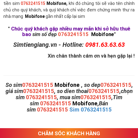
tiền sim
0763241515
Mobifone
,
khi đó chúng tôi sẽ vào tên chính
chủ cho quý khách, và quý khách chỉ việc đem chứng minh thư ra
nhà mạng
Mobifone
gần nhất cấp lại sim
"
Chúc quý khách gặp nhiều may mắn khi sở hữu thuê
bao
sim số đẹp
0763241515
Mobifone
"
Simtiengiang.vn - Hotline:
0981.63.63.63
Xin chân thành cám ơn và hẹn gặp lại !
So sim
0763241515
Mobifone
,
so dep
0763241515
,
giá sim
0763241515
,
so dien thoai
0763241515
,
chọn
sim
0763241515
,
mua sim
0763241515
,
Tìm
sim
0763241515
Mobifone
,
Bán
sim
0763241515
Sim 0763241515
CHĂM SÓC KHÁCH HÀNG