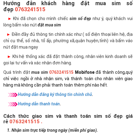
Hướng đẫn khách hàng đặt mua sim số
đẹp
0763241515
►
Khi đã chọn cho mình chiếc
sim số đẹp
như ý, quý khách vui
lòng bấm vào nút
đặt mua sim
►
Điền đầy đủ thông tin chính xác như ( số điện thoại liên hệ, địa
chỉ cụ thể, số nhà, tổ ấp, phường xã,quận huyện,tỉnh) và bấm váo
nút đặt mua ngay
►
Khi hệ thống xác đã đặt thành công, nhân viên kinh doanh sẽ
gọi lại tư vấn và xác nhận đơn hàng.
Quá trình đặt
mua sim
0763241515
Mobifone
đã thành công,quý
chỉ việc ngồi ở nhà nhận sim, và thánh toán cho nhân viên giao
hàng mà không cần phải thanh toán thêm phí nào hết.
Hướng dẫn đăng ký thông tin chính chủ
.
Hướng dẫn thanh toán
.
Cách thức giao sim và thanh toán sim số đẹp giá
rẻ
0763241515 .
1. Nhận sim trực tiếp trong ngày (miễn phí giao).