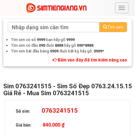
#
Tìm sim
Tìm sim có số
9999
bạn hãy gõ
9999
Tìm sim có đầu
090
đuôi
8888
hãy gõ
090*8888
Tìm sim bắt đầu bằng
0909
đuôi bất kỳ, hãy gõ:
0909*
Bấm vào đây để tìm kiếm nâng cao
Sim 0763241515 - Sim Số Đẹp 0763.24.15.15
Giá Rẻ - Mua Sim 0763241515
0763241515
Số sim:
840.000 ₫
Giá bán: