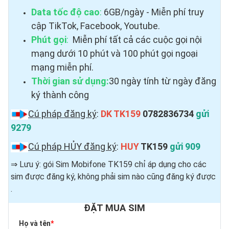
Data tốc độ cao
:
6GB/ngày - Miễn phí truy
cập TikTok, Facebook, Youtube.
Phút gọi
:
Miễn phí tất cả các cuộc gọi nội
mạng dưới 10 phút và 100 phút gọi ngoại
mạng miễn phí.
Thời gian sử dụng:
30 ngày tính từ ngày đăng
ký thành công
Cú pháp đăng ký
:
DK TK159
0782836734
gửi
9279
Cú pháp HỦY đăng ký
:
HUY
TK159
gửi 909
⇒ Lưu ý: gói Sim Mobifone TK159 chỉ áp dụng cho các
sim được đăng ký, không phải sim nào cũng đăng ký được ​
.
ĐẶT MUA SIM
Họ và tên
*