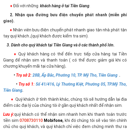
♦
Đối với những
khách hàng ở tại Tiền Giang
.
2. Nhận qua đường bưu điện chuyển phát nhanh (miễn phí
giao).
♦
Nhân viên bưu điện chuyển phát nhanh giao tận nhà phát tận
tay quý khách ,(quý khách được kiểm tra sim).
3. Dành cho quý khách tại Tiền Giang và ở các thành phố lớn.
♦
Quý khách hàng có thể đến trực tiếp cửa hàng tại Tiền
Giang để nhận sim và thanh toán ( có thể được giảm giá khi có
chương khuyến mãi tại cửa hàng)
.
•
Trụ sở 2
:
28B, Ấp Bắc, Phường 10, TP. Mỹ Tho, Tiền Giang
.
•
Trụ sở 1
:
Số 41/416, Lý Thường Kiệt, Phường 05, TP.Mỹ Tho,
Tiền Giang
.
♦
Quý khách ở tỉnh thành khác, chúng tôi sẽ hướng dẫn lại địa
điểm các đại lý của chúng tôi ở gần quý khách nhất để nhận sim.
Lưu ý:
quý khách có thể nhận sim nhanh hơn khi thanh toán trước
tiền sim
0708730110
Mobifone
,
khi đó chúng tôi sẽ vào tên chính
chủ cho quý khách, và quý khách chỉ việc đem chứng minh thư ra