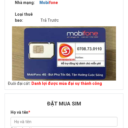
Nhà mạng:
Mobifone
Loại thuê
bao:
Trả Trước
Đuôi đại cát:
Danh lợi được mùa đại sự thành công
ĐẶT MUA SIM
Họ và tên
*