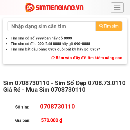
#
Tìm sim
Tìm sim có số
9999
bạn hãy gõ
9999
Tìm sim có đầu
090
đuôi
8888
hãy gõ
090*8888
Tìm sim bắt đầu bằng
0909
đuôi bất kỳ, hãy gõ:
0909*
Bấm vào đây để tìm kiếm nâng cao
Sim 0708730110 - Sim Số Đẹp 0708.73.0110
Giá Rẻ - Mua Sim 0708730110
0708730110
Số sim:
570.000 ₫
Giá bán: