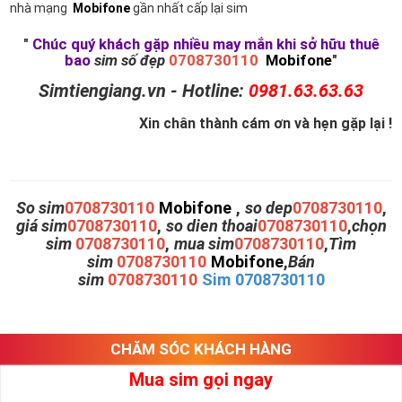
nhà mạng
Mobifone
gần nhất cấp lại sim
"
Chúc quý khách gặp nhiều may mắn khi sở hữu thuê
bao
sim số đẹp
0708730110
Mobifone
"
Simtiengiang.vn - Hotline:
0981.63.63.63
Xin chân thành cám ơn và hẹn gặp lại !
So sim
0708730110
Mobifone
,
so dep
0708730110
,
giá sim
0708730110
,
so dien thoai
0708730110
,
chọn
sim
0708730110
,
mua sim
0708730110
,
Tìm
sim
0708730110
Mobifone
,
Bán
sim
0708730110
Sim 0708730110
CHĂM SÓC KHÁCH HÀNG
Mua sim gọi ngay