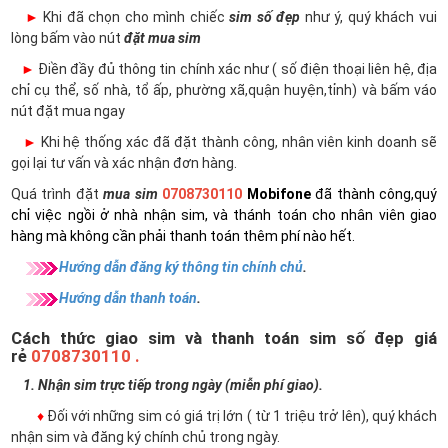
►
Khi đã chọn cho mình chiếc
sim số đẹp
như ý, quý khách vui
lòng bấm vào nút
đặt mua sim
►
Điền đầy đủ thông tin chính xác như ( số điện thoại liên hệ, địa
chỉ cụ thể, số nhà, tổ ấp, phường xã,quận huyện,tỉnh) và bấm váo
nút đặt mua ngay
►
Khi hệ thống xác đã đặt thành công, nhân viên kinh doanh sẽ
gọi lại tư vấn và xác nhận đơn hàng.
Quá trình đặt
mua sim
0708730110
Mobifone
đã thành công,quý
chỉ việc ngồi ở nhà nhận sim, và thánh toán cho nhân viên giao
hàng mà không cần phải thanh toán thêm phí nào hết.
Hướng dẫn đăng ký thông tin chính chủ
.
Hướng dẫn thanh toán
.
Cách thức giao sim và thanh toán sim số đẹp giá
rẻ
0708730110 .
1. Nhận sim trực tiếp trong ngày (miễn phí giao).
♦
Đối với những sim có giá trị lớn ( từ 1 triệu trở lên), quý khách
nhận sim và đăng ký chính chủ trong ngày.