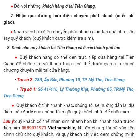
♦
Đối với những
khách hàng ở tại Tiền Giang
.
2. Nhận qua đường bưu điện chuyển phát nhanh (miễn phí
giao).
♦
Nhân viên bưu điện chuyển phát nhanh giao tận nhà phát tận
tay quý khách ,(quý khách được kiểm tra sim).
3. Dành cho quý khách tại Tiền Giang và ở các thành phố lớn.
♦
Quý khách hàng có thể đến trực tiếp cửa hàng tại Tiền
Giang để nhận sim và thanh toán ( có thể được giảm giá khi có
chương khuyến mãi tại cửa hàng)
.
•
Trụ sở 2
:
28B, Ấp Bắc, Phường 10, TP. Mỹ Tho, Tiền Giang
.
•
Trụ sở 1
:
Số 41/416, Lý Thường Kiệt, Phường 05, TP.Mỹ Tho,
Tiền Giang
.
♦
Quý khách ở tỉnh thành khác, chúng tôi sẽ hướng dẫn lại địa
điểm các đại lý của chúng tôi ở gần quý khách nhất để nhận sim.
Lưu ý:
quý khách có thể nhận sim nhanh hơn khi thanh toán trước
tiền sim
0589971971
Vietnamobile
,
khi đó chúng tôi sẽ vào tên
chính chủ cho quý khách, và quý khách chỉ việc đem chứng minh