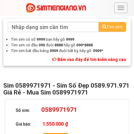
#
Tìm sim
Tìm sim có số
9999
bạn hãy gõ
9999
Tìm sim có đầu
090
đuôi
8888
hãy gõ
090*8888
Tìm sim bắt đầu bằng
0909
đuôi bất kỳ, hãy gõ:
0909*
Bấm vào đây để tìm kiếm nâng cao
Sim 0589971971 - Sim Số Đẹp 0589.971.971
Giá Rẻ - Mua Sim 0589971971
0589971971
Số sim:
1.550.000 ₫
Giá bán: