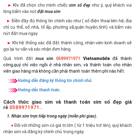
►
Khi đã chọn cho mình chiếc
sim số đẹp
như ý, quý khách vui
lòng bấm vào nút
đặt mua sim
►
Điền đầy đủ thông tin chính xác như ( số điện thoại liên hệ, địa
chỉ cụ thể, số nhà, tổ ấp, phường xã,quận huyện,tỉnh) và bấm váo
nút đặt mua ngay
►
Khi hệ thống xác đã đặt thành công, nhân viên kinh doanh sẽ
gọi lại tư vấn và xác nhận đơn hàng.
Quá trình đặt
mua sim
0589971971
Vietnamobile
đã thành
công,quý chỉ việc ngồi ở nhà nhận sim, và thánh toán cho nhân
viên giao hàng mà không cần phải thanh toán thêm phí nào hết.
Hướng dẫn đăng ký thông tin chính chủ
.
Hướng dẫn thanh toán
.
Cách thức giao sim và thanh toán sim số đẹp giá
rẻ
0589971971 .
1. Nhận sim trực tiếp trong ngày (miễn phí giao).
♦
Đối với những sim có giá trị lớn ( từ 1 triệu trở lên), quý khách
nhận sim và đăng ký chính chủ trong ngày.