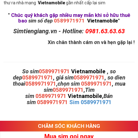
thư ra nhà mạng
Vietnamobile
gần nhất cấp lại sim
"
Chúc quý khách gặp nhiều may mắn khi sở hữu thuê
bao
sim số đẹp
0589971971
Vietnamobile
"
Simtiengiang.vn - Hotline:
0981.63.63.63
Xin chân thành cám ơn và hẹn gặp lại !
So sim
0589971971
Vietnamobile
,
so
dep
0589971971
,
giá sim
0589971971
,
so dien
thoai
0589971971
,
chọn sim
0589971971
,
mua
sim
0589971971
,
Tìm
sim
0589971971
Vietnamobile
,
Bán
sim
0589971971
Sim 0589971971
CHĂM SÓC KHÁCH HÀNG
Mua sim gọi ngay