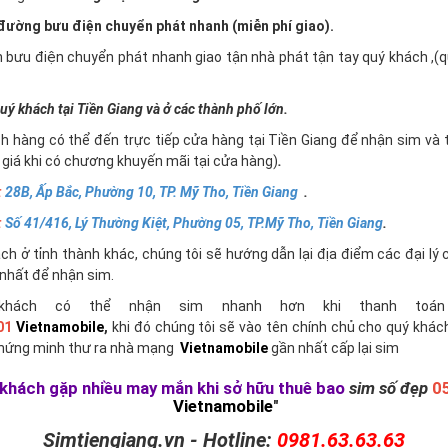
ường bưu điện chuyển phát nhanh (miễn phí giao).
n bưu điện chuyển phát nhanh giao tận nhà phát tận tay quý khách ,
uý khách tại Tiền Giang và ở các thành phố lớn.
h hàng có thể đến trực tiếp cửa hàng tại Tiền Giang để nhận sim và 
giá khi có chương khuyến mãi tại cửa hàng)
.
:
28B, Ấp Bắc, Phường 10, TP. Mỹ Tho, Tiền Giang
.
:
Số 41/416, Lý Thường Kiệt, Phường 05, TP.Mỹ Tho, Tiền Giang
.
h ở tỉnh thành khác, chúng tôi sẽ hướng dẫn lại địa điểm các đại lý 
nhất để nhận sim.
khách có thể nhận sim nhanh hơn khi thanh toán 
01
Vietnamobile
,
khi đó chúng tôi sẽ vào tên chính chủ cho quý khác
chứng minh thư ra nhà mạng
Vietnamobile
gần nhất cấp lại sim
khách gặp nhiều may mắn khi sở hữu thuê bao
sim số đẹp
0
Vietnamobile
"
Simtiengiang.vn - Hotline:
0981.63.63.63