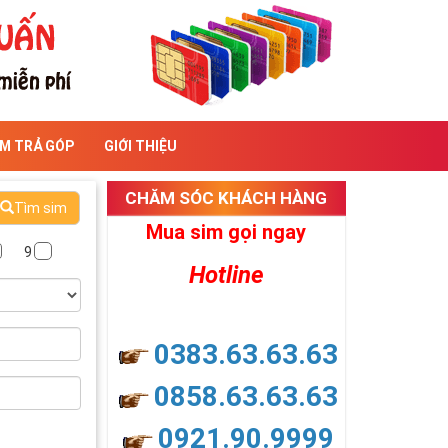
IM TRẢ GÓP
GIỚI THIỆU
CHĂM SÓC KHÁCH HÀNG
Tìm sim
Mua sim gọi ngay
9
Hotline
0383.63.63.63
0858.63.63.63
0921.90.9999