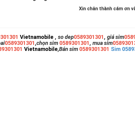
Xin chân thành cám ơn và 
9301301
Vietnamobile
,
so dep
0589301301
,
giá sim
058
oai
0589301301
,
chọn sim
0589301301
,
mua sim
0589301
89301301
Vietnamobile
,
Bán sim
0589301301
Sim 0589