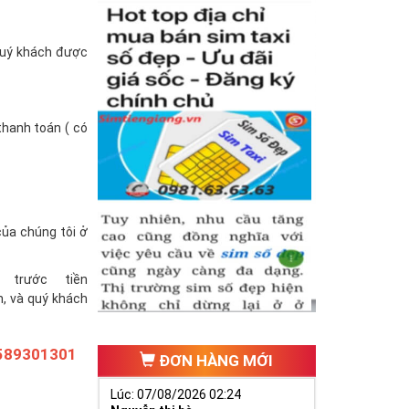
(quý khách được
thanh toán ( có
của chúng tôi ở
trước tiền
h, và quý khách
589301301
ĐƠN HÀNG MỚI
Lúc: 07/08/2026 02:24