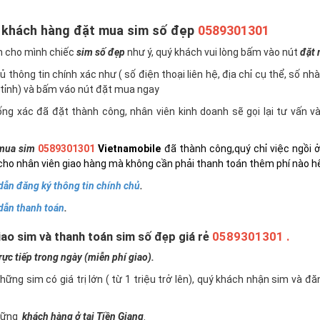
 khách hàng đặt mua sim số đẹp
0589301301
n cho mình chiếc
sim số đẹp
như ý, quý khách vui lòng bấm vào nút
đặt
 thông tin chính xác như ( số điện thoại liên hệ, địa chỉ cụ thể, số nh
tỉnh) và bấm váo nút đặt mua ngay
ng xác đã đặt thành công, nhân viên kinh doanh sẽ gọi lại tư vấn 
mua sim
0589301301
Vietnamobile
đã thành công,quý chỉ việc ngồi 
cho nhân viên giao hàng mà không cần phải thanh toán thêm phí nào h
ẫn đăng ký thông tin chính chủ
.
dẫn thanh toán
.
ao sim và thanh toán sim số đẹp giá rẻ
0589301301 .
c tiếp trong ngày (miễn phí giao).
những sim có giá trị lớn ( từ 1 triệu trở lên), quý khách nhận sim và đ
những
khách hàng ở tại Tiền Giang
.