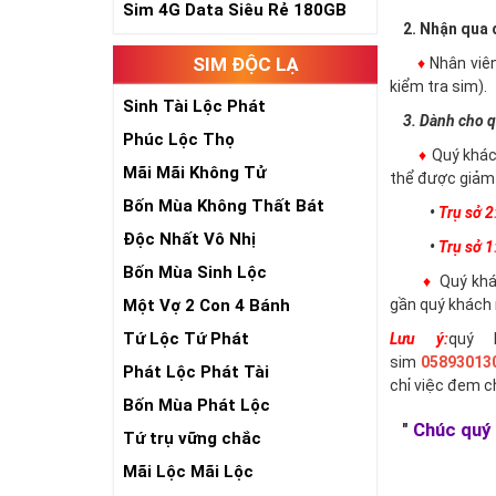
Sim 4G Data Siêu Rẻ 180GB
2. Nhận qua đ
SIM ĐỘC LẠ
♦
Nhân viê
kiểm tra sim).
Sinh Tài Lộc Phát
3. Dành cho q
Phúc Lộc Thọ
♦
Quý khác
Mãi Mãi Không Tử
thể được giảm 
Bốn Mùa Không Thất Bát
•
Trụ sở 2
Độc Nhất Vô Nhị
•
Trụ sở 1
Bốn Mùa Sinh Lộc
♦
Quý khác
Một Vợ 2 Con 4 Bánh
gần quý khách 
Tứ Lộc Tứ Phát
Lưu ý:
quý 
sim
05893013
Phát Lộc Phát Tài
chỉ việc đem 
Bốn Mùa Phát Lộc
"
Chúc quý 
Tứ trụ vững chắc
Mãi Lộc Mãi Lộc