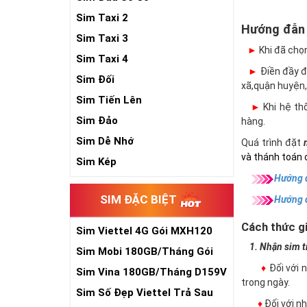
Sim Taxi 2
Hướng đẫn
Sim Taxi 3
►
Khi đã chọ
Sim Taxi 4
►
Điền đầy đủ
Sim Đối
xã,quận huyện,
Sim Tiến Lên
►
Khi hệ thố
Sim Đảo
hàng.
Sim Dễ Nhớ
Quá trình đặt
và thánh toán 
Sim Kép
Hướng d
SIM ĐẶC BIỆT
Hướng 
Cách thức gi
Sim Viettel 4G Gói MXH120
Siêu Rẻ
1. Nhận sim trự
Sim Mobi 180GB/Tháng Gói
TK159
♦
Đối với 
Sim Vina 180GB/Tháng D159V
trong ngày.
Sim Số Đẹp Viettel Trả Sau
♦
Đối với 