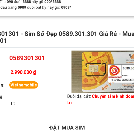
 đầu
090
đuôi
8888
hãy gõ
090*8888
t đầu bằng
0909
đuôi bất kỳ, hãy gõ:
0909*
01301 - Sim Số Đẹp 0589.301.301 Giá Rẻ - Mu
301
0589301301
2.990.000 ₫
g:
Vietnamobile
Đuôi đại cát:
Chuyên tâm kinh doa
uê
trí
Tt
ĐẶT MUA SIM