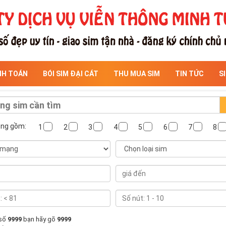
NH TOÁN
BÓI SIM ĐẠI CÁT
THU MUA SIM
TIN TỨC
S
ông gồm:
1
2
3
4
5
6
7
8
 số
9999
bạn hãy gõ
9999