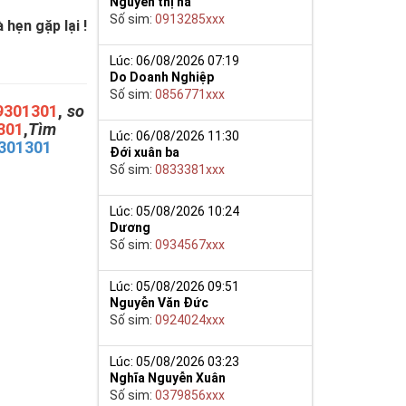
Nguyễn thị hà
Số sim:
0913285xxx
hẹn gặp lại !
Lúc: 06/08/2026 07:19
Do Doanh Nghiệp
Số sim:
0856771xxx
9301301
,
so
301
,
Tìm
Lúc: 06/08/2026 11:30
301301
Đới xuân ba
Số sim:
0833381xxx
Lúc: 05/08/2026 10:24
Dương
Số sim:
0934567xxx
Lúc: 05/08/2026 09:51
Nguyễn Văn Đức
Số sim:
0924024xxx
Lúc: 05/08/2026 03:23
Nghĩa Nguyễn Xuân
Số sim:
0379856xxx