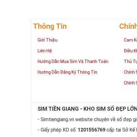
Thông Tin
Chín
Giới Thiệu
Cam K
Liên Hệ
Điều K
Hướng Dẫn Mua Sim Và Thanh Toán
Thủ T
Hướng Dẫn Đăng Ký Thông Tin
Chính 
Chính 
SIM TIỀN GIANG - KHO SIM SỐ ĐẸP LỚ
- Simtiengiang.vn website chuyên về số đẹp giá
- Giấy phép KD số:
1201556769
cấp tại Sở Kế 