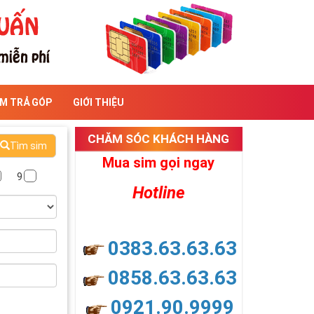
IM TRẢ GÓP
GIỚI THIỆU
CHĂM SÓC KHÁCH HÀNG
Tìm sim
Mua sim gọi ngay
9
Hotline
0383.63.63.63
0858.63.63.63
0921.90.9999