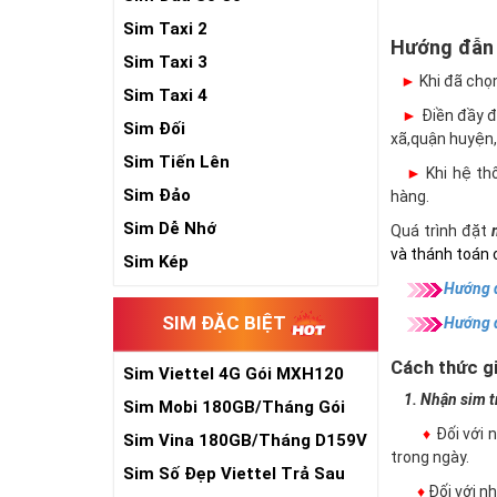
Sim Taxi 2
Hướng đẫn
Sim Taxi 3
►
Khi đã chọ
Sim Taxi 4
►
Điền đầy đủ
Sim Đối
xã,quận huyện,
Sim Tiến Lên
►
Khi hệ thố
Sim Đảo
hàng.
Sim Dễ Nhớ
Quá trình đặt
và thánh toán 
Sim Kép
Hướng d
SIM ĐẶC BIỆT
Hướng 
Cách thức gi
Sim Viettel 4G Gói MXH120
Siêu Rẻ
1. Nhận sim trự
Sim Mobi 180GB/Tháng Gói
TK159
♦
Đối với 
Sim Vina 180GB/Tháng D159V
trong ngày.
Sim Số Đẹp Viettel Trả Sau
♦
Đối với 