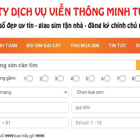
NH TOÁN
BÓI SIM ĐẠI CÁT
THU MUA SIM
TIN TỨC
S
ông gồm:
1
2
3
4
5
6
7
8
 số
9999
bạn hãy gõ
9999