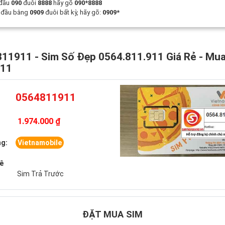
 đầu
090
đuôi
8888
hãy gõ
090*8888
t đầu bằng
0909
đuôi bất kỳ, hãy gõ:
0909*
11911 - Sim Số Đẹp 0564.811.911 Giá Rẻ - Mu
911
0564811911
1.974.000 ₫
g:
Vietnamobile
uê
Sim Trả Trước
ĐẶT MUA SIM