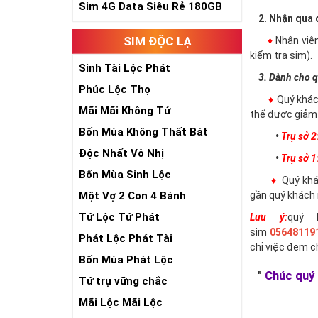
Sim 4G Data Siêu Rẻ 180GB
2. Nhận qua đ
SIM ĐỘC LẠ
♦
Nhân viê
kiểm tra sim).
Sinh Tài Lộc Phát
3. Dành cho q
Phúc Lộc Thọ
♦
Quý khác
Mãi Mãi Không Tử
thể được giảm 
Bốn Mùa Không Thất Bát
•
Trụ sở 2
Độc Nhất Vô Nhị
•
Trụ sở 1
Bốn Mùa Sinh Lộc
♦
Quý khác
Một Vợ 2 Con 4 Bánh
gần quý khách 
Tứ Lộc Tứ Phát
Lưu ý:
quý 
sim
05648119
Phát Lộc Phát Tài
chỉ việc đem 
Bốn Mùa Phát Lộc
"
Chúc quý 
Tứ trụ vững chắc
Mãi Lộc Mãi Lộc