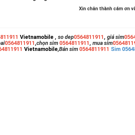
Xin chân thành cám ơn và 
4811911
Vietnamobile
,
so dep
0564811911
,
giá sim
056
oai
0564811911
,
chọn sim
0564811911
,
mua sim
0564811
64811911
Vietnamobile
,
Bán sim
0564811911
Sim 0564