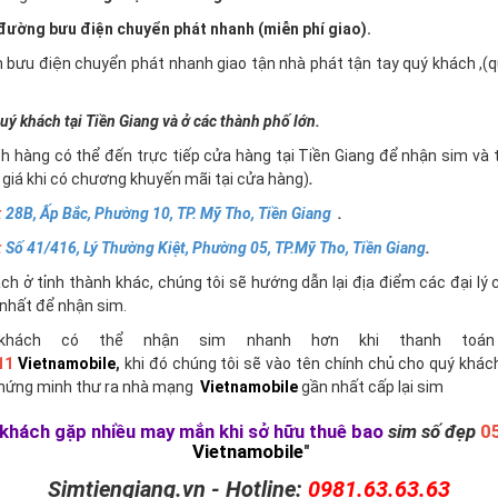
ường bưu điện chuyển phát nhanh (miễn phí giao).
n bưu điện chuyển phát nhanh giao tận nhà phát tận tay quý khách ,
uý khách tại Tiền Giang và ở các thành phố lớn.
h hàng có thể đến trực tiếp cửa hàng tại Tiền Giang để nhận sim và 
giá khi có chương khuyến mãi tại cửa hàng)
.
:
28B, Ấp Bắc, Phường 10, TP. Mỹ Tho, Tiền Giang
.
:
Số 41/416, Lý Thường Kiệt, Phường 05, TP.Mỹ Tho, Tiền Giang
.
h ở tỉnh thành khác, chúng tôi sẽ hướng dẫn lại địa điểm các đại lý 
nhất để nhận sim.
khách có thể nhận sim nhanh hơn khi thanh toán 
11
Vietnamobile
,
khi đó chúng tôi sẽ vào tên chính chủ cho quý khác
chứng minh thư ra nhà mạng
Vietnamobile
gần nhất cấp lại sim
khách gặp nhiều may mắn khi sở hữu thuê bao
sim số đẹp
0
Vietnamobile
"
Simtiengiang.vn - Hotline:
0981.63.63.63