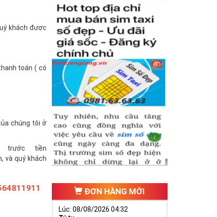
(quý khách được
thanh toán ( có
của chúng tôi ở
trước tiền
h, và quý khách
564811911
ĐƠN HÀNG MỚI
Lúc: 08/08/2026 04:32