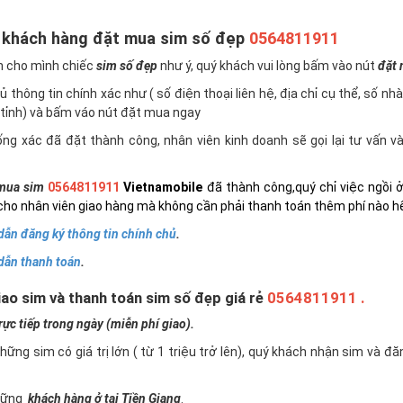
 khách hàng đặt mua sim số đẹp
0564811911
n cho mình chiếc
sim số đẹp
như ý, quý khách vui lòng bấm vào nút
đặt
 thông tin chính xác như ( số điện thoại liên hệ, địa chỉ cụ thể, số nh
tỉnh) và bấm váo nút đặt mua ngay
ng xác đã đặt thành công, nhân viên kinh doanh sẽ gọi lại tư vấn 
mua sim
0564811911
Vietnamobile
đã thành công,quý chỉ việc ngồi 
cho nhân viên giao hàng mà không cần phải thanh toán thêm phí nào h
ẫn đăng ký thông tin chính chủ
.
dẫn thanh toán
.
ao sim và thanh toán sim số đẹp giá rẻ
0564811911 .
c tiếp trong ngày (miễn phí giao).
những sim có giá trị lớn ( từ 1 triệu trở lên), quý khách nhận sim và đ
những
khách hàng ở tại Tiền Giang
.