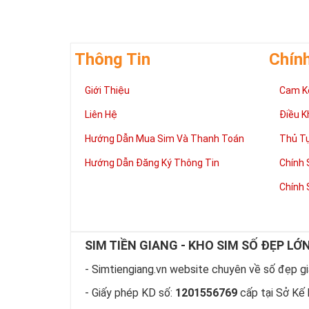
Thông Tin
Chín
Giới Thiệu
Cam K
Liên Hệ
Điều K
Hướng Dẫn Mua Sim Và Thanh Toán
Thủ T
Hướng Dẫn Đăng Ký Thông Tin
Chính 
Chính 
SIM TIỀN GIANG - KHO SIM SỐ ĐẸP LỚ
- Simtiengiang.vn website chuyên về số đẹp giá
- Giấy phép KD số:
1201556769
cấp tại Sở Kế 