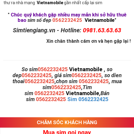
thư ra nhà mạng
Vietnamobile
gần nhất cấp lại sim
"
Chúc quý khách gặp nhiều may mắn khi sở hữu thuê
bao
sim số đẹp
0562232425
Vietnamobile
"
Simtiengiang.vn - Hotline:
0981.63.63.63
Xin chân thành cám ơn và hẹn gặp lại !
So sim
0562232425
Vietnamobile
,
so
dep
0562232425
,
giá sim
0562232425
,
so dien
thoai
0562232425
,
chọn sim
0562232425
,
mua
sim
0562232425
,
Tìm
sim
0562232425
Vietnamobile
,
Bán
sim
0562232425
Sim 0562232425
CHĂM SÓC KHÁCH HÀNG
Mua sim gọi ngay