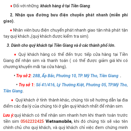
♦
Đối với những
khách hàng ở tại Tiền Giang
.
2. Nhận qua đường bưu điện chuyển phát nhanh (miễn phí
giao).
♦
Nhân viên bưu điện chuyển phát nhanh giao tận nhà phát tận
tay quý khách ,(quý khách được kiểm tra sim).
3. Dành cho quý khách tại Tiền Giang và ở các thành phố lớn.
♦
Quý khách hàng có thể đến trực tiếp cửa hàng tại Tiền
Giang để nhận sim và thanh toán ( có thể được giảm giá khi có
chương khuyến mãi tại cửa hàng)
.
•
Trụ sở 2
:
28B, Ấp Bắc, Phường 10, TP. Mỹ Tho, Tiền Giang
.
•
Trụ sở 1
:
Số 41/416, Lý Thường Kiệt, Phường 05, TP.Mỹ Tho,
Tiền Giang
.
♦
Quý khách ở tỉnh thành khác, chúng tôi sẽ hướng dẫn lại địa
điểm các đại lý của chúng tôi ở gần quý khách nhất để nhận sim.
Lưu ý:
quý khách có thể nhận sim nhanh hơn khi thanh toán trước
tiền sim
0562232425
Vietnamobile
,
khi đó chúng tôi sẽ vào tên
chính chủ cho quý khách, và quý khách chỉ việc đem chứng minh