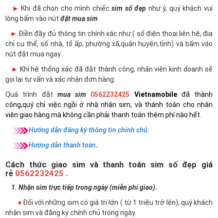
►
Khi đã chọn cho mình chiếc
sim số đẹp
như ý, quý khách vui
lòng bấm vào nút
đặt mua sim
►
Điền đầy đủ thông tin chính xác như ( số điện thoại liên hệ, địa
chỉ cụ thể, số nhà, tổ ấp, phường xã,quận huyện,tỉnh) và bấm váo
nút đặt mua ngay
►
Khi hệ thống xác đã đặt thành công, nhân viên kinh doanh sẽ
gọi lại tư vấn và xác nhận đơn hàng.
Quá trình đặt
mua sim
0562232425
Vietnamobile
đã thành
công,quý chỉ việc ngồi ở nhà nhận sim, và thánh toán cho nhân
viên giao hàng mà không cần phải thanh toán thêm phí nào hết.
Hướng dẫn đăng ký thông tin chính chủ
.
Hướng dẫn thanh toán
.
Cách thức giao sim và thanh toán sim số đẹp giá
rẻ
0562232425 .
1. Nhận sim trực tiếp trong ngày (miễn phí giao).
♦
Đối với những sim có giá trị lớn ( từ 1 triệu trở lên), quý khách
nhận sim và đăng ký chính chủ trong ngày.