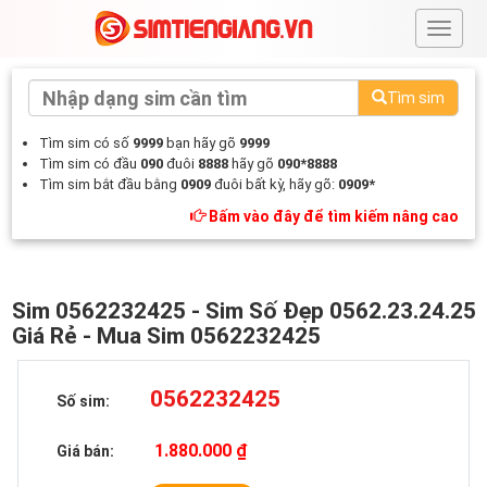
#
Tìm sim
Tìm sim có số
9999
bạn hãy gõ
9999
Tìm sim có đầu
090
đuôi
8888
hãy gõ
090*8888
Tìm sim bắt đầu bằng
0909
đuôi bất kỳ, hãy gõ:
0909*
Bấm vào đây để tìm kiếm nâng cao
Sim 0562232425 - Sim Số Đẹp 0562.23.24.25
Giá Rẻ - Mua Sim 0562232425
0562232425
Số sim:
1.880.000 ₫
Giá bán: