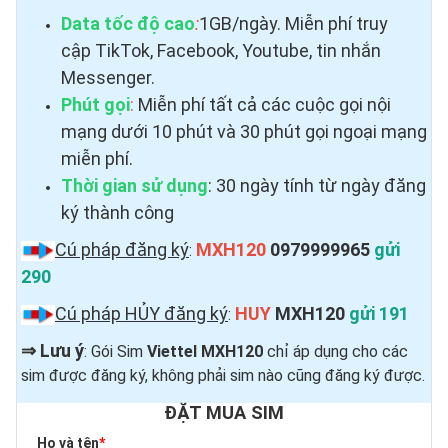
Data tốc độ cao
:
1GB/ngày. Miễn phí truy
cập TikTok, Facebook, Youtube, tin nhắn
Messenger.
Phút gọi
:
Miễn phí tất cả các cuộc gọi nội
mạng dưới 10 phút và 30 phút gọi ngoại mạng
miễn phí.
Thời gian sử dụng
: 30 ngày tính từ ngày đăng
ký thành công
Cú pháp đăng ký
MXH120
0979999965
gửi
:
290
Cú pháp HỦY đăng ký
HUY
MXH120
gửi 191
:
⇒
Lưu ý
: Gói Sim
Viettel MXH120
chỉ áp dụng cho các
sim được đăng ký, không phải sim nào cũng đăng ký được.
ĐẶT MUA SIM
Họ và tên
*