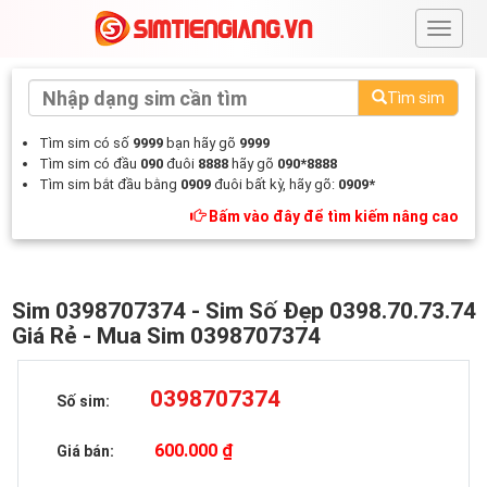
#
Tìm sim
Tìm sim có số
9999
bạn hãy gõ
9999
Tìm sim có đầu
090
đuôi
8888
hãy gõ
090*8888
Tìm sim bắt đầu bằng
0909
đuôi bất kỳ, hãy gõ:
0909*
Bấm vào đây để tìm kiếm nâng cao
Sim 0398707374 - Sim Số Đẹp 0398.70.73.74
Giá Rẻ - Mua Sim 0398707374
0398707374
Số sim:
600.000 ₫
Giá bán: