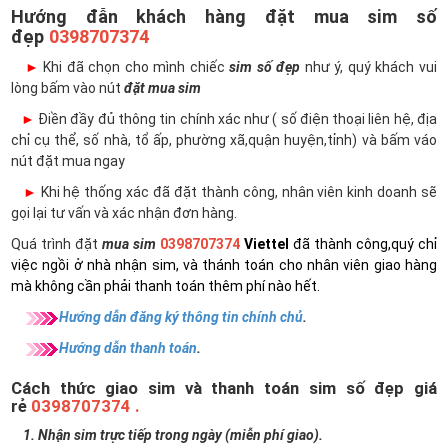
Hướng đẫn khách hàng đặt mua sim số
đẹp
0398707374
►
Khi đã chọn cho mình chiếc
sim số đẹp
như ý, quý khách vui
lòng bấm vào nút
đặt mua sim
►
Điền đầy đủ thông tin chính xác như ( số điện thoại liên hệ, địa
chỉ cụ thể, số nhà, tổ ấp, phường xã,quận huyện,tỉnh) và bấm váo
nút đặt mua ngay
►
Khi hệ thống xác đã đặt thành công, nhân viên kinh doanh sẽ
gọi lại tư vấn và xác nhận đơn hàng.
Quá trình đặt
mua sim
0398707374
Viettel
đã thành công,quý chỉ
việc ngồi ở nhà nhận sim, và thánh toán cho nhân viên giao hàng
mà không cần phải thanh toán thêm phí nào hết.
Hướng dẫn đăng ký thông tin chính chủ
.
Hướng dẫn thanh toán
.
Cách thức giao sim và thanh toán sim số đẹp giá
rẻ
0398707374 .
1. Nhận sim trực tiếp trong ngày (miễn phí giao).