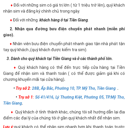
♦
Đối với những sim có giá trị lớn ( từ 1 triệu trở lên), quý khách
nhận sim và đăng ký chính chủ trong ngày.
♦
Đối với những
khách hàng ở tại Tiền Giang
.
2. Nhận qua đường bưu điện chuyển phát nhanh (miễn phí
giao).
♦
Nhân viên bưu điện chuyển phát nhanh giao tận nhà phát tận
tay quý khách ,(quý khách được kiểm tra sim).
3. Dành cho quý khách tại Tiền Giang và ở các thành phố lớn.
♦
Quý khách hàng có thể đến trực tiếp cửa hàng tại Tiền
Giang để nhận sim và thanh toán ( có thể được giảm giá khi có
chương khuyến mãi tại cửa hàng)
.
•
Trụ sở 2
:
28B, Ấp Bắc, Phường 10, TP. Mỹ Tho, Tiền Giang
.
•
Trụ sở 1
:
Số 41/416, Lý Thường Kiệt, Phường 05, TP.Mỹ Tho,
Tiền Giang
.
♦
Quý khách ở tỉnh thành khác, chúng tôi sẽ hướng dẫn lại địa
điểm các đại lý của chúng tôi ở gần quý khách nhất để nhận sim.
Lưu ý:
quý khách có thể nhận sim nhanh hơn khi thanh toán trước