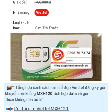
Giá gốc:
700.000 ₫
Nhà mạng:
Viettel
Loại thuê
bao:
Sim Trả Trước
Tổng hợp danh sách sim số đẹp Viettel đăng ký gói
khuyến mãi khủng
MXH120
tích hợp data và gọi
thoại
không nên bỏ lỡ.
Ưu đãi sim Viettel MXH120: