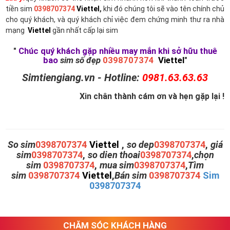
tiền sim
0398707374
Viettel
,
khi đó chúng tôi sẽ vào tên chính chủ
cho quý khách, và quý khách chỉ việc đem chứng minh thư ra nhà
mạng
Viettel
gần nhất cấp lại sim
"
Chúc quý khách gặp nhiều may mắn khi sở hữu thuê
bao
sim số đẹp
0398707374
Viettel
"
Simtiengiang.vn - Hotline:
0981.63.63.63
Xin chân thành cám ơn và hẹn gặp lại !
So sim
0398707374
Viettel
,
so dep
0398707374
,
giá
sim
0398707374
,
so dien thoai
0398707374
,
chọn
sim
0398707374
,
mua sim
0398707374
,
Tìm
sim
0398707374
Viettel
,
Bán sim
0398707374
Sim
0398707374
CHĂM SÓC KHÁCH HÀNG