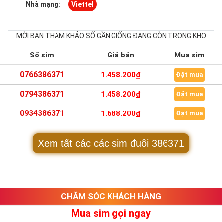
Nhà mạng:
Viettel
MỜI BẠN THAM KHẢO SỐ GẦN GIỐNG ĐANG CÒN TRONG KHO
Số sim
Giá bán
Mua sim
0766386371
1.458.200₫
Đặt mua
0794386371
1.458.200₫
Đặt mua
0934386371
1.688.200₫
Đặt mua
Xem tất các các sim đuôi 386371
CHĂM SÓC KHÁCH HÀNG
Mua sim gọi ngay