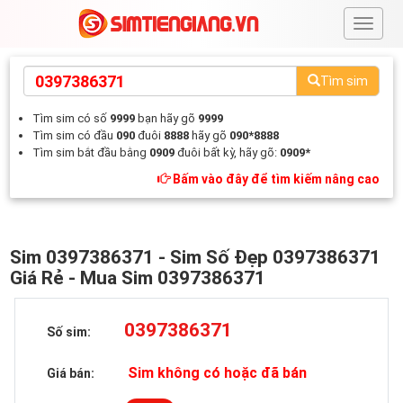
#
Tìm sim
Tìm sim có số
9999
bạn hãy gõ
9999
Tìm sim có đầu
090
đuôi
8888
hãy gõ
090*8888
Tìm sim bắt đầu bằng
0909
đuôi bất kỳ, hãy gõ:
0909*
Bấm vào đây để tìm kiếm nâng cao
Sim 0397386371 - Sim Số Đẹp 0397386371
Giá Rẻ - Mua Sim 0397386371
0397386371
Số sim:
Sim không có hoặc đã bán
Giá bán: