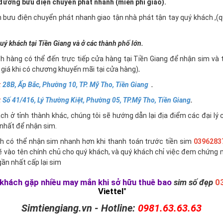
ường bưu điện chuyển phát nhanh (miễn phí giao).
n bưu điện chuyển phát nhanh giao tận nhà phát tận tay quý khách ,
uý khách tại Tiền Giang và ở các thành phố lớn.
h hàng có thể đến trực tiếp cửa hàng tại Tiền Giang để nhận sim và 
giá khi có chương khuyến mãi tại cửa hàng)
.
:
28B, Ấp Bắc, Phường 10, TP. Mỹ Tho, Tiền Giang
.
:
Số 41/416, Lý Thường Kiệt, Phường 05, TP.Mỹ Tho, Tiền Giang
.
h ở tỉnh thành khác, chúng tôi sẽ hướng dẫn lại địa điểm các đại lý 
nhất để nhận sim.
h có thể nhận sim nhanh hơn khi thanh toán trước tiền sim
0396283
ẽ vào tên chính chủ cho quý khách, và quý khách chỉ việc đem chứng 
ần nhất cấp lại sim
khách gặp nhiều may mắn khi sở hữu thuê bao
sim số đẹp
0
Viettel
"
Simtiengiang.vn - Hotline:
0981.63.63.63