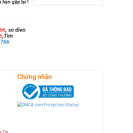
hẹn gặp lại !
66
,
so dien
6
,
Tìm
3766
Chứng nhận
 Tôi