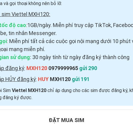
a và gọi thoại
không nên bỏ lỡ.
 sim Viettel MXH120:
tốc độ cao
:
1GB/ngày. Miễn phí truy cập TikTok, Faceboo
be, tin nhắn Messenger.
gọi
:
Miễn phí tất cả các cuộc gọi nội mạng dưới 10 phút 
goại mạng miễn phí.
gian sử dụng
: 30 ngày tính từ ngày đăng ký thành công
áp đăng ký
MXH120
0979999965
gửi 290
:
áp HỦY đăng ký
HUY
MXH120
gửi 191
:
ói Sim
Viettel MXH120
chỉ áp dụng cho các sim được đăng ký, k
g đăng ký được.
ĐẶT MUA SIM