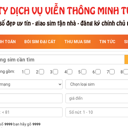
NH TOÁN
BÓI SIM ĐẠI CÁT
THU MUA SIM
TIN TỨC
S
ông gồm:
1
2
3
4
5
6
7
8
 số
9999
bạn hãy gõ
9999