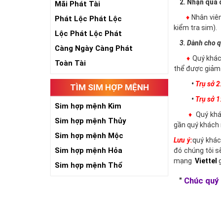
2. Nhận qua đ
Mãi Phát Tài
♦
Nhân viê
Phát Lộc Phát Lộc
kiểm tra sim).
Lộc Phát Lộc Phát
3. Dành cho q
Càng Ngày Càng Phát
♦
Quý khác
Toàn Tài
thể được giảm 
•
Trụ sở 2
TÌM SIM HỢP MỆNH
•
Trụ sở 1
Sim hợp mệnh Kim
♦
Quý khác
Sim hợp mệnh Thủy
gần quý khách 
Sim hợp mệnh Mộc
Lưu ý:
quý khác
Sim hợp mệnh Hỏa
đó chúng tôi s
mạng
Viettel
g
Sim hợp mệnh Thổ
"
Chúc quý 