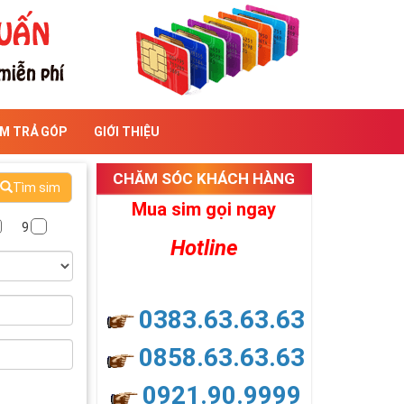
IM TRẢ GÓP
GIỚI THIỆU
CHĂM SÓC KHÁCH HÀNG
Tìm sim
Mua sim gọi ngay
9
Hotline
0383.63.63.63
0858.63.63.63
0921.90.9999