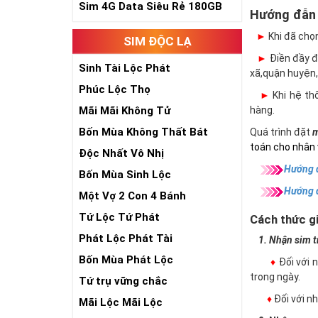
Sim 4G Data Siêu Rẻ 180GB
Hướng đẫn
►
Khi đã chọ
SIM ĐỘC LẠ
►
Điền đầy đủ
Sinh Tài Lộc Phát
xã,quận huyện,
Phúc Lộc Thọ
►
Khi hệ thố
Mãi Mãi Không Tử
hàng.
Bốn Mùa Không Thất Bát
Quá trình đặt
m
toán cho nhân 
Độc Nhất Vô Nhị
Hướng d
Bốn Mùa Sinh Lộc
Hướng 
Một Vợ 2 Con 4 Bánh
Tứ Lộc Tứ Phát
Cách thức gi
Phát Lộc Phát Tài
1. Nhận sim trự
Bốn Mùa Phát Lộc
♦
Đối với 
trong ngày.
Tứ trụ vững chắc
♦
Đối với 
Mãi Lộc Mãi Lộc