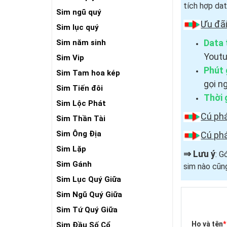
tích hợp dat
Sim ngũ quý
Ưu đãi
Sim lục quý
Data 
Sim năm sinh
Youtu
Sim Vip
Phút 
Sim Tam hoa kép
gọi n
Sim Tiến đôi
Thời 
Sim Lộc Phát
Cú ph
Sim Thần Tài
Sim Ông Địa
Cú ph
Sim Lặp
⇒
Lưu ý
: G
Sim Gánh
sim nào cũn
Sim Lục Quý Giữa
Sim Ngũ Quý Giữa
Sim Tứ Quý Giữa
Họ và tên
*
Sim Đầu Số Cổ