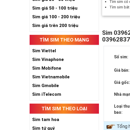
Tìm sim có
Tìm sim bắ
Sim giá 50 - 100 triệu
Sim giá 100 - 200 triệu
Sim giá trên 200 triệu
Sim 03962
0396283
TÌM SIM THEO MẠNG
Sim Viettel
Số sim:
Sim Vinaphone
Sim Mobifone
Giá bán:
Sim Vietnamobile
Giá gốc
Sim Gmobile
Sim iTelecom
Nhà mạn
Loại th
TÌM SIM THEO LOẠI
bao:
Sim tam hoa
Tổng h
Sim tứ quý