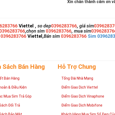
Xin chân thành cám ơn và 
6283766
Viettel
,
so dep
0396283766
,
giá sim
03962837
0396283766
,
chọn sim
0396283766
,
mua sim
039628376
m
0396283766
Viettel
,
Bán sim
0396283766
Sim 039628
h Sách Bán Hàng
Hỗ Trợ Chung
ết Bán Hàng
Tổng Đài Nhà Mạng
hoản & Điều Kiện
Điểm Giao Dịch Viettel
ục Mua Sim Trả Góp
Điểm Giao Dịch Vinaphone
Sách Đổi Trả
Điểm Giao Dịch Mobifone
Sách Bảo Mật
Khách Hàng Mua Sim Số Đẹp Của