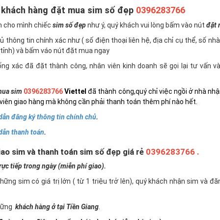
 khách hàng đặt mua sim số đẹp
0396283766
n cho mình chiếc
sim số đẹp
như ý, quý khách vui lòng bấm vào nút
đặt
 thông tin chính xác như ( số điện thoại liên hệ, địa chỉ cụ thể, số nh
tỉnh) và bấm váo nút đặt mua ngay
ng xác đã đặt thành công, nhân viên kinh doanh sẽ gọi lại tư vấn 
ua sim
0396283766
Viettel
đã thành công,quý chỉ việc ngồi ở nhà nhậ
viên giao hàng mà không cần phải thanh toán thêm phí nào hết.
ẫn đăng ký thông tin chính chủ
.
dẫn thanh toán
.
ao sim và thanh toán sim số đẹp giá rẻ
0396283766 .
c tiếp trong ngày (miễn phí giao).
những sim có giá trị lớn ( từ 1 triệu trở lên), quý khách nhận sim và đ
những
khách hàng ở tại Tiền Giang
.