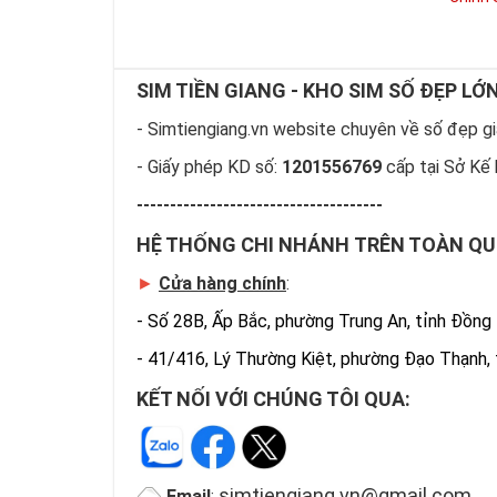
SIM TIỀN GIANG - KHO SIM SỐ ĐẸP LỚ
- Simtiengiang.vn website chuyên về số đẹp giá
- Giấy phép KD số:
1201556769
cấp tại Sở Kế 
-------------------------------------
HỆ THỐNG CHI NHÁNH TRÊN TOÀN Q
►
Cửa hàng chính
:
-
Số 28B, Ấp Bắc, phường Trung An, tỉnh Đồng
-
41/416, Lý Thường Kiệt, phường Đạo Thạnh,
KẾT NỐI VỚI CHÚNG TÔI QUA:
simtiengiang.vn@gmail.com
Email
: