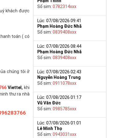
Phạm Thinh
Số sim:
0782314xxx
(quý khách được
Lúc: 07/08/2026 09:41
Phạm Hoàng Đức Nhã
Số sim:
0839408xxx
thanh toán ( có
Lúc: 07/08/2026 08:44
Phạm Hoàng Đức Nhã
Số sim:
0839408xxx
của chúng tôi ở
Lúc: 07/08/2026 02:43
Nguyễn Hoàng Trung
Số sim:
0911078xxx
766
Viettel
,
khi
minh thư ra nhà
Lúc: 07/08/2026 01:17
Vũ Văn Đức
Số sim:
0985785xxx
396283766
Lúc: 07/08/2026 01:01
Lê Minh Thọ
Số sim:
0943031xxx