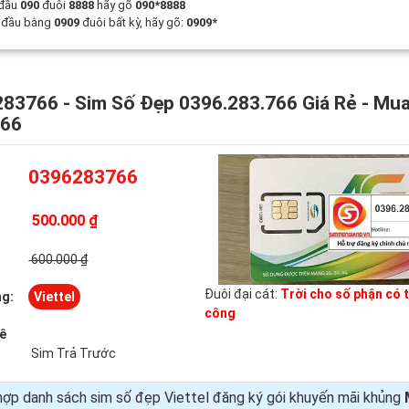
 đầu
090
đuôi
8888
hãy gõ
090*8888
t đầu bằng
0909
đuôi bất kỳ, hãy gõ:
0909*
83766 - Sim Số Đẹp 0396.283.766 Giá Rẻ - Mu
766
0396283766
500.000 ₫
:
600.000 ₫
Đuôi đại cát:
Trời cho số phận có 
g:
Viettel
công
uê
Sim Trả Trước
ợp danh sách sim số đẹp Viettel đăng ký gói khuyến mãi khủng