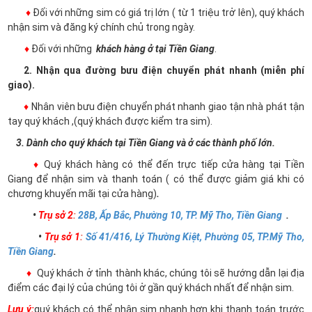
♦
Đối với những sim có giá trị lớn ( từ 1 triệu trở lên), quý khách
nhận sim và đăng ký chính chủ trong ngày.
♦
Đối với những
khách hàng ở tại Tiền Giang
.
2. Nhận qua đường bưu điện chuyển phát nhanh (miễn phí
giao).
♦
Nhân viên bưu điện chuyển phát nhanh giao tận nhà phát tận
tay quý khách ,(quý khách được kiểm tra sim).
3. Dành cho quý khách tại Tiền Giang và ở các thành phố lớn.
♦
Quý khách hàng có thể đến trực tiếp cửa hàng tại Tiền
Giang để nhận sim và thanh toán ( có thể được giảm giá khi có
chương khuyến mãi tại cửa hàng)
.
•
Trụ sở 2
:
28B, Ấp Bắc, Phường 10, TP. Mỹ Tho, Tiền Giang
.
•
Trụ sở 1
:
Số 41/416, Lý Thường Kiệt, Phường 05, TP.Mỹ Tho,
Tiền Giang
.
♦
Quý khách ở tỉnh thành khác, chúng tôi sẽ hướng dẫn lại địa
điểm các đại lý của chúng tôi ở gần quý khách nhất để nhận sim.
Lưu ý:
quý khách có thể nhận sim nhanh hơn khi thanh toán trước