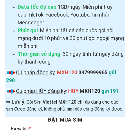
Data tốc độ cao
:
1GB/ngày. Miễn phí truy
cập TikTok, Facebook, Youtube, tin nhắn
Messenger.
Phút gọi
:
Miễn phí tất cả các cuộc gọi nội
mạng dưới 10 phút và 30 phút gọi ngoại mạng
miễn phí.
Thời gian sử dụng
: 30 ngày tính từ ngày đăng
ký thành công
Cú pháp đăng ký
MXH120
0979999965
gửi
:
290
Cú pháp HỦY đăng ký
HUY
MXH120
gửi 191
:
⇒
Lưu ý
: Gói Sim
Viettel MXH120
chỉ áp dụng cho các
sim được đăng ký, không phải sim nào cũng đăng ký được.
ĐẶT MUA SIM
Họ và tên
*