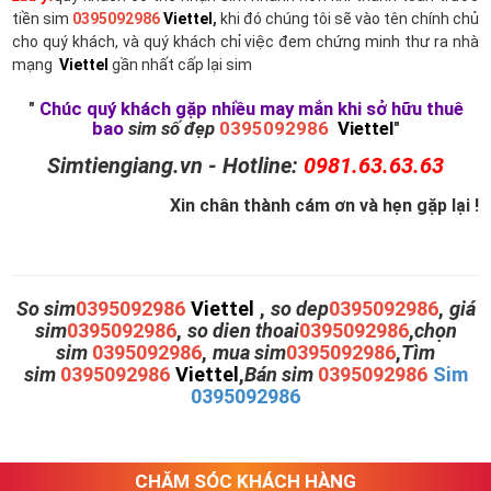
tiền sim
0395092986
Viettel
,
khi đó chúng tôi sẽ vào tên chính chủ
cho quý khách, và quý khách chỉ việc đem chứng minh thư ra nhà
mạng
Viettel
gần nhất cấp lại sim
"
Chúc quý khách gặp nhiều may mắn khi sở hữu thuê
bao
sim số đẹp
0395092986
Viettel
"
Simtiengiang.vn - Hotline:
0981.63.63.63
Xin chân thành cám ơn và hẹn gặp lại !
So sim
0395092986
Viettel
,
so dep
0395092986
,
giá
sim
0395092986
,
so dien thoai
0395092986
,
chọn
sim
0395092986
,
mua sim
0395092986
,
Tìm
sim
0395092986
Viettel
,
Bán sim
0395092986
Sim
0395092986
CHĂM SÓC KHÁCH HÀNG