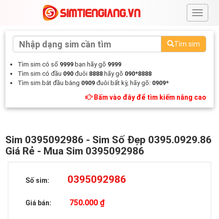
#
Tìm sim
Tìm sim có số
9999
bạn hãy gõ
9999
Tìm sim có đầu
090
đuôi
8888
hãy gõ
090*8888
Tìm sim bắt đầu bằng
0909
đuôi bất kỳ, hãy gõ:
0909*
Bấm vào đây để tìm kiếm nâng cao
Sim 0395092986 - Sim Số Đẹp 0395.0929.86
Giá Rẻ - Mua Sim 0395092986
0395092986
Số sim:
750.000 ₫
Giá bán: