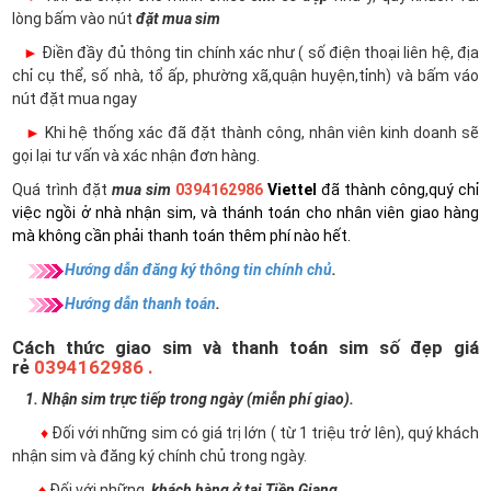
lòng bấm vào nút
đặt mua sim
►
Điền đầy đủ thông tin chính xác như ( số điện thoại liên hệ, địa
chỉ cụ thể, số nhà, tổ ấp, phường xã,quận huyện,tỉnh) và bấm váo
nút đặt mua ngay
►
Khi hệ thống xác đã đặt thành công, nhân viên kinh doanh sẽ
gọi lại tư vấn và xác nhận đơn hàng.
Quá trình đặt
mua sim
0394162986
Viettel
đã thành công,quý chỉ
việc ngồi ở nhà nhận sim, và thánh toán cho nhân viên giao hàng
mà không cần phải thanh toán thêm phí nào hết.
Hướng dẫn đăng ký thông tin chính chủ
.
Hướng dẫn thanh toán
.
Cách thức giao sim và thanh toán sim số đẹp giá
rẻ
0394162986 .
1. Nhận sim trực tiếp trong ngày (miễn phí giao).
♦
Đối với những sim có giá trị lớn ( từ 1 triệu trở lên), quý khách
nhận sim và đăng ký chính chủ trong ngày.
♦
Đối với những
khách hàng ở tại Tiền Giang
.