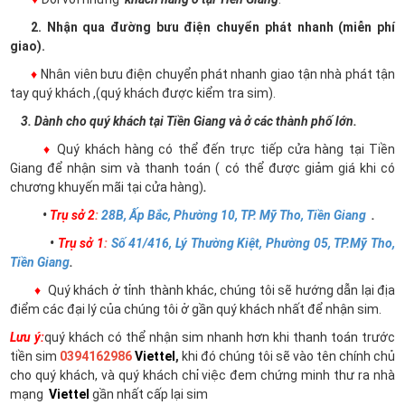
2. Nhận qua đường bưu điện chuyển phát nhanh (miễn phí
giao).
♦
Nhân viên bưu điện chuyển phát nhanh giao tận nhà phát tận
tay quý khách ,(quý khách được kiểm tra sim).
3. Dành cho quý khách tại Tiền Giang và ở các thành phố lớn.
♦
Quý khách hàng có thể đến trực tiếp cửa hàng tại Tiền
Giang để nhận sim và thanh toán ( có thể được giảm giá khi có
chương khuyến mãi tại cửa hàng)
.
•
Trụ sở 2
:
28B, Ấp Bắc, Phường 10, TP. Mỹ Tho, Tiền Giang
.
•
Trụ sở 1
:
Số 41/416, Lý Thường Kiệt, Phường 05, TP.Mỹ Tho,
Tiền Giang
.
♦
Quý khách ở tỉnh thành khác, chúng tôi sẽ hướng dẫn lại địa
điểm các đại lý của chúng tôi ở gần quý khách nhất để nhận sim.
Lưu ý:
quý khách có thể nhận sim nhanh hơn khi thanh toán trước
tiền sim
0394162986
Viettel
,
khi đó chúng tôi sẽ vào tên chính chủ
cho quý khách, và quý khách chỉ việc đem chứng minh thư ra nhà
mạng
Viettel
gần nhất cấp lại sim