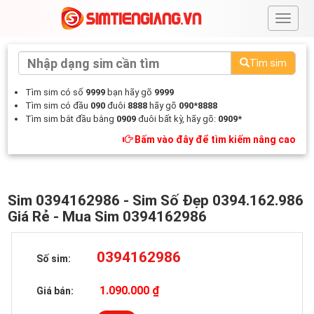
#
Tìm sim
Tìm sim có số
9999
bạn hãy gõ
9999
Tìm sim có đầu
090
đuôi
8888
hãy gõ
090*8888
Tìm sim bắt đầu bằng
0909
đuôi bất kỳ, hãy gõ:
0909*
Bấm vào đây để tìm kiếm nâng cao
Sim 0394162986 - Sim Số Đẹp 0394.162.986
Giá Rẻ - Mua Sim 0394162986
0394162986
Số sim:
1.090.000 ₫
Giá bán: