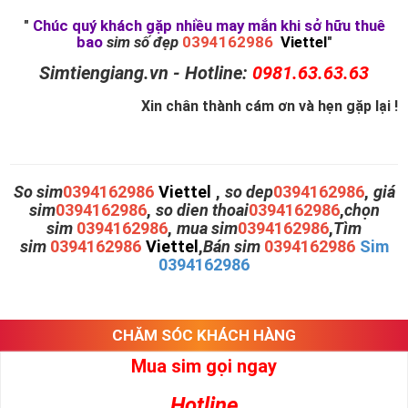
"
Chúc quý khách gặp nhiều may mắn khi sở hữu thuê
bao
sim số đẹp
0394162986
Viettel
"
Simtiengiang.vn - Hotline:
0981.63.63.63
Xin chân thành cám ơn và hẹn gặp lại !
So sim
0394162986
Viettel
,
so dep
0394162986
,
giá
sim
0394162986
,
so dien thoai
0394162986
,
chọn
sim
0394162986
,
mua sim
0394162986
,
Tìm
sim
0394162986
Viettel
,
Bán sim
0394162986
Sim
0394162986
CHĂM SÓC KHÁCH HÀNG
Mua sim gọi ngay
Hotline