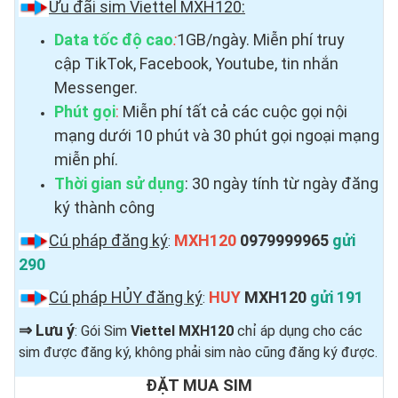
Ưu đãi sim Viettel MXH120:
Data tốc độ cao
:
1GB/ngày. Miễn phí truy
cập TikTok, Facebook, Youtube, tin nhắn
Messenger.
Phút gọi
:
Miễn phí tất cả các cuộc gọi nội
mạng dưới 10 phút và 30 phút gọi ngoại mạng
miễn phí.
Thời gian sử dụng
: 30 ngày tính từ ngày đăng
ký thành công
Cú pháp đăng ký
MXH120
0979999965
gửi
:
290
Cú pháp HỦY đăng ký
HUY
MXH120
gửi 191
:
⇒
Lưu ý
: Gói Sim
Viettel MXH120
chỉ áp dụng cho các
sim được đăng ký, không phải sim nào cũng đăng ký được.
ĐẶT MUA SIM