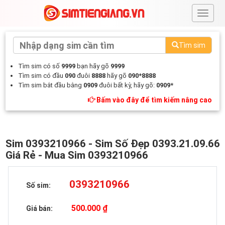
#
Tìm sim
Tìm sim có số
9999
bạn hãy gõ
9999
Tìm sim có đầu
090
đuôi
8888
hãy gõ
090*8888
Tìm sim bắt đầu bằng
0909
đuôi bất kỳ, hãy gõ:
0909*
Bấm vào đây để tìm kiếm nâng cao
Sim 0393210966 - Sim Số Đẹp 0393.21.09.66
Giá Rẻ - Mua Sim 0393210966
0393210966
Số sim:
500.000 ₫
Giá bán: