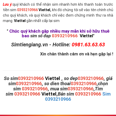
Lưu ý:
quý khách có thể nhận sim nhanh hơn khi thanh toán trước
tiền sim
0393210966
Viettel
,
khi đó chúng tôi sẽ vào tên chính chủ
cho quý khách, và quý khách chỉ việc đem chứng minh thư ra nhà
mạng
Viettel
gần nhất cấp lại sim
"
Chúc quý khách gặp nhiều may mắn khi sở hữu thuê
bao
sim số đẹp
0393210966
Viettel
"
Simtiengiang.vn - Hotline:
0981.63.63.63
Xin chân thành cám ơn và hẹn gặp lại !
So sim
0393210966
Viettel
,
so dep
0393210966
,
giá
sim
0393210966
,
so dien thoai
0393210966
,
chọn
sim
0393210966
,
mua sim
0393210966
,
Tìm
sim
0393210966
Viettel
,
Bán sim
0393210966
Sim
0393210966