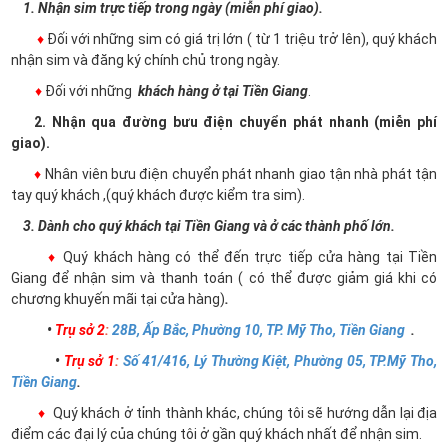
1. Nhận sim trực tiếp trong ngày (miễn phí giao).
♦
Đối với những sim có giá trị lớn ( từ 1 triệu trở lên), quý khách
nhận sim và đăng ký chính chủ trong ngày.
♦
Đối với những
khách hàng ở tại Tiền Giang
.
2. Nhận qua đường bưu điện chuyển phát nhanh (miễn phí
giao).
♦
Nhân viên bưu điện chuyển phát nhanh giao tận nhà phát tận
tay quý khách ,(quý khách được kiểm tra sim).
3. Dành cho quý khách tại Tiền Giang và ở các thành phố lớn.
♦
Quý khách hàng có thể đến trực tiếp cửa hàng tại Tiền
Giang để nhận sim và thanh toán ( có thể được giảm giá khi có
chương khuyến mãi tại cửa hàng)
.
•
Trụ sở 2
:
28B, Ấp Bắc, Phường 10, TP. Mỹ Tho, Tiền Giang
.
•
Trụ sở 1
:
Số 41/416, Lý Thường Kiệt, Phường 05, TP.Mỹ Tho,
Tiền Giang
.
♦
Quý khách ở tỉnh thành khác, chúng tôi sẽ hướng dẫn lại địa
điểm các đại lý của chúng tôi ở gần quý khách nhất để nhận sim.