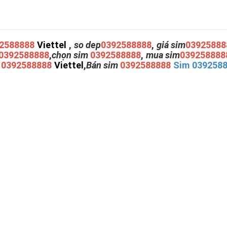
2588888
Viettel
,
so dep
0392588888
,
giá sim
03925888
0392588888
,
chọn sim
0392588888
,
mua sim
039258888
m
0392588888
Viettel
,
Bán sim
0392588888
Sim 039258