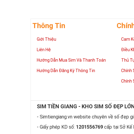
Thông Tin
Chín
Giới Thiệu
Cam K
Liên Hệ
Điều K
Hướng Dẫn Mua Sim Và Thanh Toán
Thủ T
Hướng Dẫn Đăng Ký Thông Tin
Chính 
Chính 
SIM TIỀN GIANG - KHO SIM SỐ ĐẸP LỚ
- Simtiengiang.vn website chuyên về số đẹp giá
- Giấy phép KD số:
1201556769
cấp tại Sở Kế 