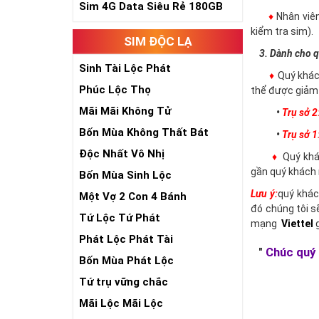
Sim 4G Data Siêu Rẻ 180GB
♦
Nhân viê
kiểm tra sim).
SIM ĐỘC LẠ
3. Dành cho q
Sinh Tài Lộc Phát
♦
Quý khác
Phúc Lộc Thọ
thể được giảm 
Mãi Mãi Không Tử
•
Trụ sở 2
Bốn Mùa Không Thất Bát
•
Trụ sở 1
Độc Nhất Vô Nhị
♦
Quý khác
gần quý khách 
Bốn Mùa Sinh Lộc
Lưu ý:
quý khác
Một Vợ 2 Con 4 Bánh
đó chúng tôi s
Tứ Lộc Tứ Phát
mạng
Viettel
g
Phát Lộc Phát Tài
"
Chúc quý 
Bốn Mùa Phát Lộc
Tứ trụ vững chắc
Mãi Lộc Mãi Lộc