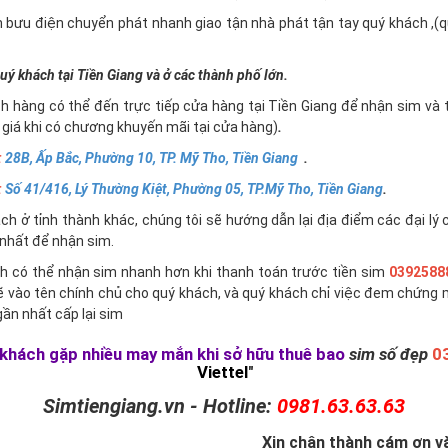
n bưu điện chuyển phát nhanh giao tận nhà phát tận tay quý khách ,
uý khách tại Tiền Giang và ở các thành phố lớn.
h hàng có thể đến trực tiếp cửa hàng tại Tiền Giang để nhận sim và 
giá khi có chương khuyến mãi tại cửa hàng)
.
:
28B, Ấp Bắc, Phường 10, TP. Mỹ Tho, Tiền Giang
.
:
Số 41/416, Lý Thường Kiệt, Phường 05, TP.Mỹ Tho, Tiền Giang
.
h ở tỉnh thành khác, chúng tôi sẽ hướng dẫn lại địa điểm các đại lý 
nhất để nhận sim.
h có thể nhận sim nhanh hơn khi thanh toán trước tiền sim
0392588
ẽ vào tên chính chủ cho quý khách, và quý khách chỉ việc đem chứng 
ần nhất cấp lại sim
khách gặp nhiều may mắn khi sở hữu thuê bao
sim số đẹp
0
Viettel
"
Simtiengiang.vn - Hotline:
0981.63.63.63
Xin chân thành cám ơn và 