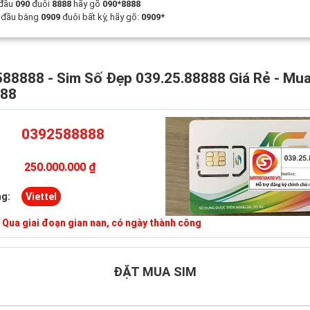
 đầu
090
đuôi
8888
hãy gõ
090*8888
t đầu bằng
0909
đuôi bất kỳ, hãy gõ:
0909*
88888 - Sim Số Đẹp 039.25.88888 Giá Rẻ - Mu
888
0392588888
250.000.000 ₫
g:
Viettel
:
Qua giai đoạn gian nan, có ngày thành công
ĐẶT MUA SIM