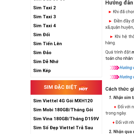
Hướng đẫn
Sim Taxi 2
►
Khi đã chọ
Sim Taxi 3
►
Điền đầy đủ
Sim Taxi 4
xã,quận huyện,
Sim Đối
►
Khi hệ thố
hàng.
Sim Tiến Lên
Quá trình đặt
m
Sim Đảo
toán cho nhân 
Sim Dễ Nhớ
Hướng d
Sim Kép
Hướng 
SIM ĐẶC BIỆT
Cách thức gi
1. Nhận sim trự
Sim Viettel 4G Gói MXH120
♦
Đối với 
Siêu Rẻ
Sim Mobi 180GB/Tháng Gói
trong ngày.
TK159
Sim Vina 180GB/Tháng D159V
♦
Đối với 
Sim Số Đẹp Viettel Trả Sau
2. Nhận qua đ