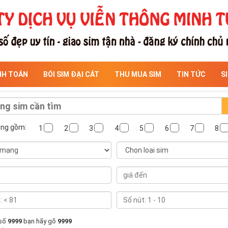
NH TOÁN
BÓI SIM ĐẠI CÁT
THU MUA SIM
TIN TỨC
S
ông gồm:
1
2
3
4
5
6
7
8
 số
9999
bạn hãy gõ
9999