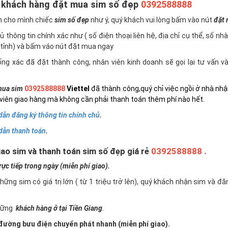
 khách hàng đặt mua sim số đẹp
0392588888
n cho mình chiếc
sim số đẹp
như ý, quý khách vui lòng bấm vào nút
đặt
 thông tin chính xác như ( số điện thoại liên hệ, địa chỉ cụ thể, số nh
tỉnh) và bấm váo nút đặt mua ngay
ng xác đã đặt thành công, nhân viên kinh doanh sẽ gọi lại tư vấn 
ua sim
0392588888
Viettel
đã thành công,quý chỉ việc ngồi ở nhà nhậ
viên giao hàng mà không cần phải thanh toán thêm phí nào hết.
ẫn đăng ký thông tin chính chủ
.
dẫn thanh toán
.
ao sim và thanh toán sim số đẹp giá rẻ
0392588888 .
c tiếp trong ngày (miễn phí giao).
những sim có giá trị lớn ( từ 1 triệu trở lên), quý khách nhận sim và đ
những
khách hàng ở tại Tiền Giang
.
ường bưu điện chuyển phát nhanh (miễn phí giao).