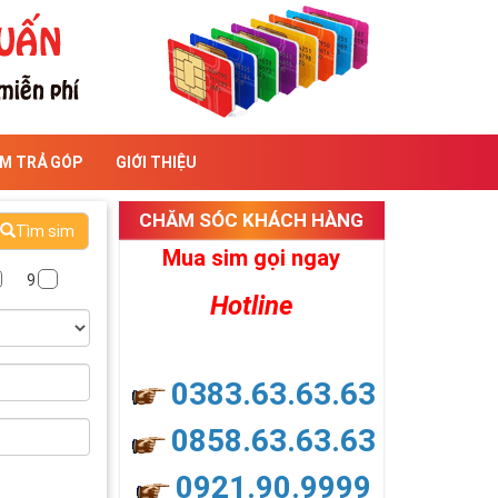
IM TRẢ GÓP
GIỚI THIỆU
CHĂM SÓC KHÁCH HÀNG
Tìm sim
Mua sim gọi ngay
9
Hotline
0383.63.63.63
0858.63.63.63
0921.90.9999