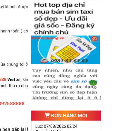
(quý khách được
thanh toán ( có
của chúng tôi ở
888
Viettel
,
khi
minh thư ra nhà
392588888
ĐƠN HÀNG MỚI
Lúc: 07/08/2026 02:24
hẹn gặp lại !