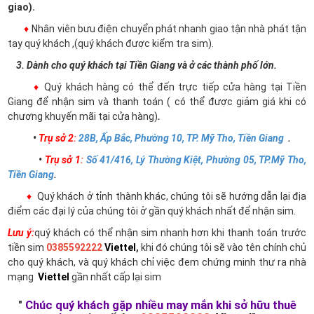
giao).
♦
Nhân viên bưu điện chuyển phát nhanh giao tận nhà phát tận
tay quý khách ,(quý khách được kiểm tra sim).
3. Dành cho quý khách tại Tiền Giang và ở các thành phố lớn.
♦
Quý khách hàng có thể đến trực tiếp cửa hàng tại Tiền
Giang để nhận sim và thanh toán ( có thể được giảm giá khi có
chương khuyến mãi tại cửa hàng)
.
•
Trụ sở 2
:
28B, Ấp Bắc, Phường 10, TP. Mỹ Tho, Tiền Giang
.
•
Trụ sở 1
:
Số 41/416, Lý Thường Kiệt, Phường 05, TP.Mỹ Tho,
Tiền Giang
.
♦
Quý khách ở tỉnh thành khác, chúng tôi sẽ hướng dẫn lại địa
điểm các đại lý của chúng tôi ở gần quý khách nhất để nhận sim.
Lưu ý:
quý khách có thể nhận sim nhanh hơn khi thanh toán trước
tiền sim
0385592222
Viettel
,
khi đó chúng tôi sẽ vào tên chính chủ
cho quý khách, và quý khách chỉ việc đem chứng minh thư ra nhà
mạng
Viettel
gần nhất cấp lại sim
"
Chúc quý khách gặp nhiều may mắn khi sở hữu thuê