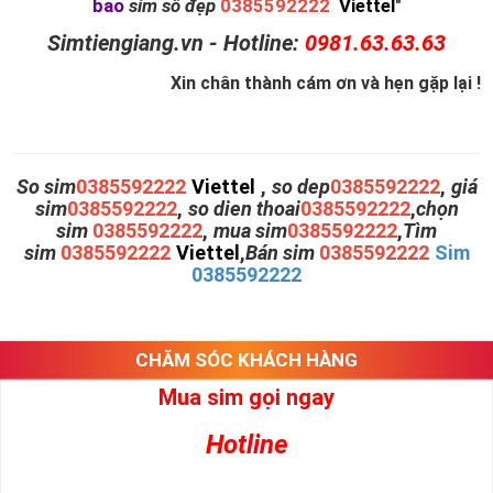
bao
sim số đẹp
0385592222
Viettel
"
Simtiengiang.vn - Hotline:
0981.63.63.63
Xin chân thành cám ơn và hẹn gặp lại !
So sim
0385592222
Viettel
,
so dep
0385592222
,
giá
sim
0385592222
,
so dien thoai
0385592222
,
chọn
sim
0385592222
,
mua sim
0385592222
,
Tìm
sim
0385592222
Viettel
,
Bán sim
0385592222
Sim
0385592222
CHĂM SÓC KHÁCH HÀNG
Mua sim gọi ngay
Hotline