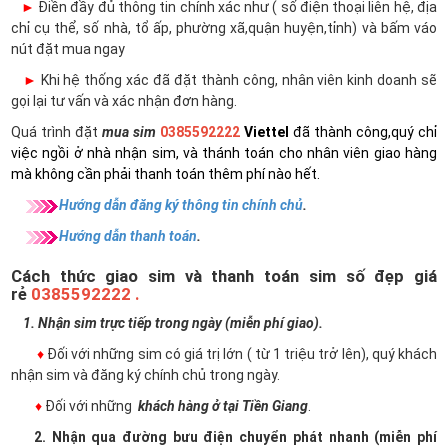
►
Điền đầy đủ thông tin chính xác như ( số điện thoại liên hệ, địa
chỉ cụ thể, số nhà, tổ ấp, phường xã,quận huyện,tỉnh) và bấm váo
nút đặt mua ngay
►
Khi hệ thống xác đã đặt thành công, nhân viên kinh doanh sẽ
gọi lại tư vấn và xác nhận đơn hàng.
Quá trình đặt
mua sim
0385592222
Viettel
đã thành công,quý chỉ
việc ngồi ở nhà nhận sim, và thánh toán cho nhân viên giao hàng
mà không cần phải thanh toán thêm phí nào hết.
Hướng dẫn đăng ký thông tin chính chủ
.
Hướng dẫn thanh toán
.
Cách thức giao sim và thanh toán sim số đẹp giá
rẻ
0385592222 .
1. Nhận sim trực tiếp trong ngày (miễn phí giao).
♦
Đối với những sim có giá trị lớn ( từ 1 triệu trở lên), quý khách
nhận sim và đăng ký chính chủ trong ngày.
♦
Đối với những
khách hàng ở tại Tiền Giang
.
2. Nhận qua đường bưu điện chuyển phát nhanh (miễn phí