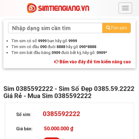
#
Tìm sim
Tìm sim có số
9999
bạn hãy gõ
9999
Tìm sim có đầu
090
đuôi
8888
hãy gõ
090*8888
Tìm sim bắt đầu bằng
0909
đuôi bất kỳ, hãy gõ:
0909*
Bấm vào đây để tìm kiếm nâng cao
Sim 0385592222 - Sim Số Đẹp 0385.59.2222
Giá Rẻ - Mua Sim 0385592222
0385592222
Số sim:
50.000.000 ₫
Giá bán: