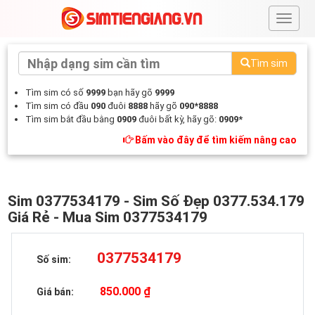
#
Tìm sim
Tìm sim có số
9999
bạn hãy gõ
9999
Tìm sim có đầu
090
đuôi
8888
hãy gõ
090*8888
Tìm sim bắt đầu bằng
0909
đuôi bất kỳ, hãy gõ:
0909*
Bấm vào đây để tìm kiếm nâng cao
Sim 0377534179 - Sim Số Đẹp 0377.534.179
Giá Rẻ - Mua Sim 0377534179
0377534179
Số sim:
850.000 ₫
Giá bán: