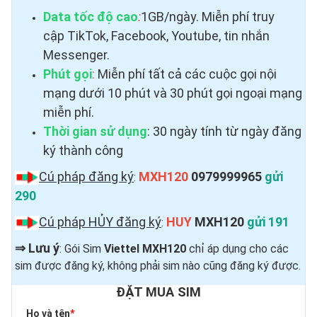
Data tốc độ cao
:
1GB/ngày. Miễn phí truy
cập TikTok, Facebook, Youtube, tin nhắn
Messenger.
Phút gọi
:
Miễn phí tất cả các cuộc gọi nội
mạng dưới 10 phút và 30 phút gọi ngoại mạng
miễn phí.
Thời gian sử dụng
: 30 ngày tính từ ngày đăng
ký thành công
Cú pháp đăng ký
MXH120
0979999965
gửi
:
290
Cú pháp HỦY đăng ký
HUY
MXH120
gửi 191
:
⇒
Lưu ý
: Gói Sim
Viettel MXH120
chỉ áp dụng cho các
sim được đăng ký, không phải sim nào cũng đăng ký được.
ĐẶT MUA SIM
Họ và tên
*