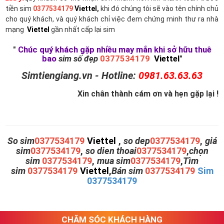
tiền sim
0377534179
Viettel
,
khi đó chúng tôi sẽ vào tên chính chủ
cho quý khách, và quý khách chỉ việc đem chứng minh thư ra nhà
mạng
Viettel
gần nhất cấp lại sim
"
Chúc quý khách gặp nhiều may mắn khi sở hữu thuê
bao
sim số đẹp
0377534179
Viettel
"
Simtiengiang.vn - Hotline:
0981.63.63.63
Xin chân thành cám ơn và hẹn gặp lại !
So sim
0377534179
Viettel
,
so dep
0377534179
,
giá
sim
0377534179
,
so dien thoai
0377534179
,
chọn
sim
0377534179
,
mua sim
0377534179
,
Tìm
sim
0377534179
Viettel
,
Bán sim
0377534179
Sim
0377534179
CHĂM SÓC KHÁCH HÀNG