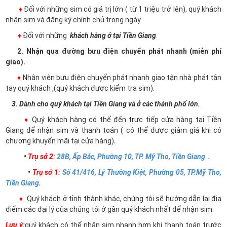
♦
Đối với những sim có giá trị lớn ( từ 1 triệu trở lên), quý khách
nhận sim và đăng ký chính chủ trong ngày.
♦
Đối với những
khách hàng ở tại Tiền Giang
.
2. Nhận qua đường bưu điện chuyển phát nhanh (miễn phí
giao).
♦
Nhân viên bưu điện chuyển phát nhanh giao tận nhà phát tận
tay quý khách ,(quý khách được kiểm tra sim).
3. Dành cho quý khách tại Tiền Giang và ở các thành phố lớn.
♦
Quý khách hàng có thể đến trực tiếp cửa hàng tại Tiền
Giang để nhận sim và thanh toán ( có thể được giảm giá khi có
chương khuyến mãi tại cửa hàng)
.
•
Trụ sở 2
:
28B, Ấp Bắc, Phường 10, TP. Mỹ Tho, Tiền Giang
.
•
Trụ sở 1
:
Số 41/416, Lý Thường Kiệt, Phường 05, TP.Mỹ Tho,
Tiền Giang
.
♦
Quý khách ở tỉnh thành khác, chúng tôi sẽ hướng dẫn lại địa
điểm các đại lý của chúng tôi ở gần quý khách nhất để nhận sim.
Lưu ý:
quý khách có thể nhận sim nhanh hơn khi thanh toán trước