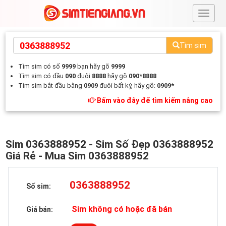
#
Tìm sim
Tìm sim có số
9999
bạn hãy gõ
9999
Tìm sim có đầu
090
đuôi
8888
hãy gõ
090*8888
Tìm sim bắt đầu bằng
0909
đuôi bất kỳ, hãy gõ:
0909*
Bấm vào đây để tìm kiếm nâng cao
Sim 0363888952 - Sim Số Đẹp 0363888952
Giá Rẻ - Mua Sim 0363888952
0363888952
Số sim:
Sim không có hoặc đã bán
Giá bán: