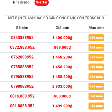
Nhà mạng:
Viettel
MỜI BẠN THAM KHẢO SỐ GẦN GIỐNG ĐANG CÒN TRONG KHO
Số sim
Giá bán
Mua sim
0353888952
1.400.000₫
Đặt mua
0372.888.952
899.000₫
Đặt mua
0762888952
1.458.200₫
Đặt mua
0785888952
1.458.200₫
Đặt mua
0796888952
1.458.200₫
Đặt mua
0798888952
2.933.000₫
Đặt mua
0816.888.952
800.000₫
Đặt mua
081.8888.952
1.499.999₫
Đặt mua