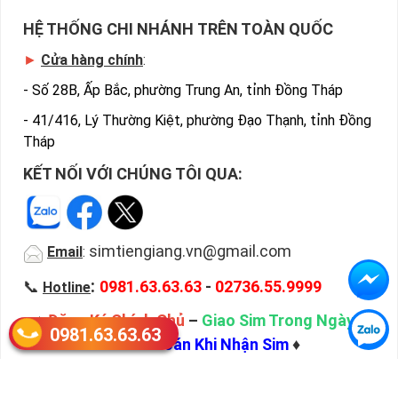
HỆ THỐNG CHI NHÁNH TRÊN TOÀN QUỐC
►
Cửa hàng chính
:
-
Số 28B, Ấp Bắc, phường Trung An, tỉnh Đồng Tháp
-
41/416, Lý Thường Kiệt, phường Đạo Thạnh, tỉnh Đồng
Tháp
KẾT NỐI VỚI CHÚNG TÔI QUA:
simtiengiang.vn@gmail.com
Email
:
:
📞
0981.63.63.63
-
02736.55.9999
Hotline
♦
Đăng Ký Chính Chủ
–
Giao Sim Trong Ngày
–
0981.63.63.63
Thanh Toán Khi Nhận Sim
♦