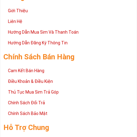
Giới Thiệu
Liên Hệ
Hướng Dẫn Mua Sim Và Thanh Toán
Hướng Dẫn Đăng Ký Thông Tin
Chính Sách Bán Hàng
Cam Kết Bán Hàng
Điều Khoản & Điều Kiện
Thủ Tục Mua Sim Trả Góp
Chính Sách Đổi Trả
Chính Sách Bảo Mật
Hỗ Trợ Chung