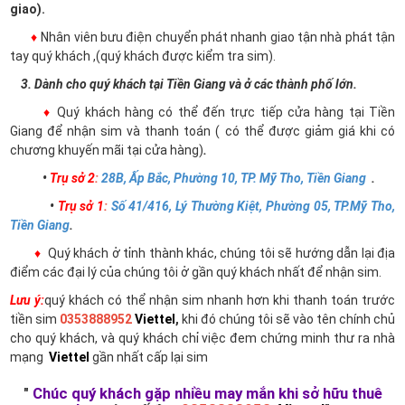
giao).
♦
Nhân viên bưu điện chuyển phát nhanh giao tận nhà phát tận
tay quý khách ,(quý khách được kiểm tra sim).
3. Dành cho quý khách tại Tiền Giang và ở các thành phố lớn.
♦
Quý khách hàng có thể đến trực tiếp cửa hàng tại Tiền
Giang để nhận sim và thanh toán ( có thể được giảm giá khi có
chương khuyến mãi tại cửa hàng)
.
•
Trụ sở 2
:
28B, Ấp Bắc, Phường 10, TP. Mỹ Tho, Tiền Giang
.
•
Trụ sở 1
:
Số 41/416, Lý Thường Kiệt, Phường 05, TP.Mỹ Tho,
Tiền Giang
.
♦
Quý khách ở tỉnh thành khác, chúng tôi sẽ hướng dẫn lại địa
điểm các đại lý của chúng tôi ở gần quý khách nhất để nhận sim.
Lưu ý:
quý khách có thể nhận sim nhanh hơn khi thanh toán trước
tiền sim
0353888952
Viettel
,
khi đó chúng tôi sẽ vào tên chính chủ
cho quý khách, và quý khách chỉ việc đem chứng minh thư ra nhà
mạng
Viettel
gần nhất cấp lại sim
"
Chúc quý khách gặp nhiều may mắn khi sở hữu thuê