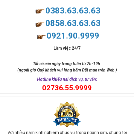
0383.63.63.63
0858.63.63.63
0921.90.9999
Làm việc 24/7
Tất cả các ngày trong tuần từ 7h-19h
(ngoài giờ Quý khách vui lòng bấm Đặt mua trên Web )
Hotline khiếu nại dịch vụ, tư vấn:
0
2736.55.9999
Với nhiều năm kinh nghiệm phục vụ trong ngành sim, chúng tôi