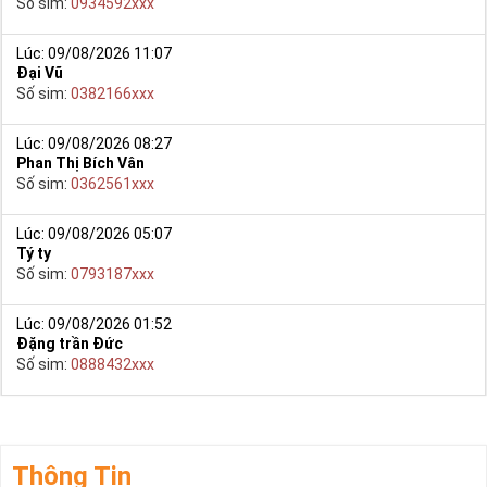
Số sim:
0934592xxx
Lúc: 09/08/2026 11:07
Đại Vũ
Số sim:
0382166xxx
Lúc: 09/08/2026 08:27
Phan Thị Bích Vân
Số sim:
0362561xxx
Lúc: 09/08/2026 05:07
Tý ty
Số sim:
0793187xxx
Lúc: 09/08/2026 01:52
Đặng trần Đức
Số sim:
0888432xxx
Thông Tin