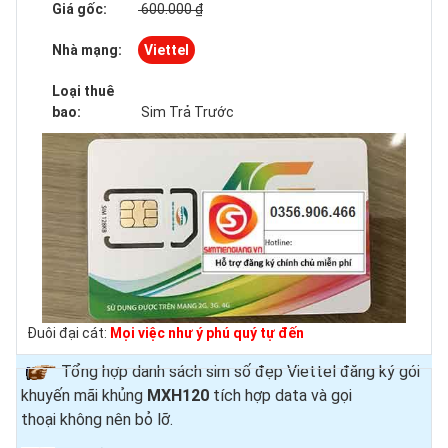
Giá gốc:
600.000 ₫
Nhà mạng:
Viettel
Loại thuê
bao:
Sim Trả Trước
Đuôi đại cát:
Mọi việc như ý phú quý tự đến
Tổng hợp danh sách sim số đẹp Viettel đăng ký gói
khuyến mãi khủng
MXH120
tích hợp data và gọi
thoại
không nên bỏ lỡ.