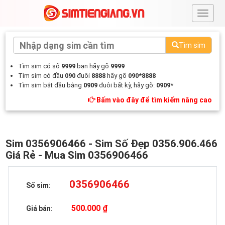
#
Tìm sim
Tìm sim có số
9999
bạn hãy gõ
9999
Tìm sim có đầu
090
đuôi
8888
hãy gõ
090*8888
Tìm sim bắt đầu bằng
0909
đuôi bất kỳ, hãy gõ:
0909*
Bấm vào đây để tìm kiếm nâng cao
Sim 0356906466 - Sim Số Đẹp 0356.906.466
Giá Rẻ - Mua Sim 0356906466
0356906466
Số sim:
500.000 ₫
Giá bán: