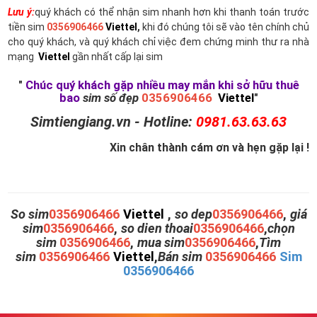
Lưu ý:
quý khách có thể nhận sim nhanh hơn khi thanh toán trước
tiền sim
0356906466
Viettel
,
khi đó chúng tôi sẽ vào tên chính chủ
cho quý khách, và quý khách chỉ việc đem chứng minh thư ra nhà
mạng
Viettel
gần nhất cấp lại sim
"
Chúc quý khách gặp nhiều may mắn khi sở hữu thuê
bao
sim số đẹp
0356906466
Viettel
"
Simtiengiang.vn - Hotline:
0981.63.63.63
Xin chân thành cám ơn và hẹn gặp lại !
So sim
0356906466
Viettel
,
so dep
0356906466
,
giá
sim
0356906466
,
so dien thoai
0356906466
,
chọn
sim
0356906466
,
mua sim
0356906466
,
Tìm
sim
0356906466
Viettel
,
Bán sim
0356906466
Sim
0356906466