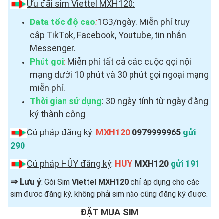
Ưu đãi sim Viettel MXH120:
Data tốc độ cao
:
1GB/ngày. Miễn phí truy
cập TikTok, Facebook, Youtube, tin nhắn
Messenger.
Phút gọi
:
Miễn phí tất cả các cuộc gọi nội
mạng dưới 10 phút và 30 phút gọi ngoại mạng
miễn phí.
Thời gian sử dụng
: 30 ngày tính từ ngày đăng
ký thành công
Cú pháp đăng ký
MXH120
0979999965
gửi
:
290
Cú pháp HỦY đăng ký
HUY
MXH120
gửi 191
:
⇒
Lưu ý
: Gói Sim
Viettel MXH120
chỉ áp dụng cho các
sim được đăng ký, không phải sim nào cũng đăng ký được.
ĐẶT MUA SIM