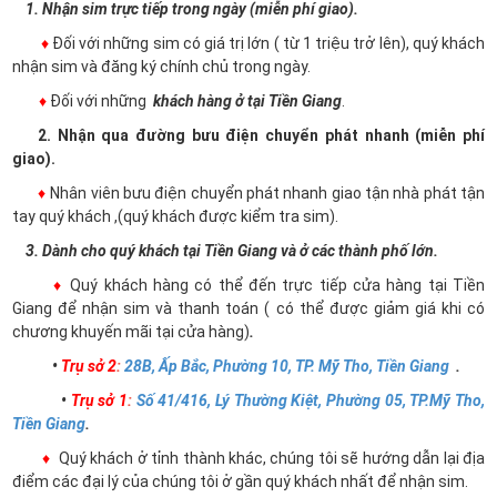
1. Nhận sim trực tiếp trong ngày (miễn phí giao).
♦
Đối với những sim có giá trị lớn ( từ 1 triệu trở lên), quý khách
nhận sim và đăng ký chính chủ trong ngày.
♦
Đối với những
khách hàng ở tại Tiền Giang
.
2. Nhận qua đường bưu điện chuyển phát nhanh (miễn phí
giao).
♦
Nhân viên bưu điện chuyển phát nhanh giao tận nhà phát tận
tay quý khách ,(quý khách được kiểm tra sim).
3. Dành cho quý khách tại Tiền Giang và ở các thành phố lớn.
♦
Quý khách hàng có thể đến trực tiếp cửa hàng tại Tiền
Giang để nhận sim và thanh toán ( có thể được giảm giá khi có
chương khuyến mãi tại cửa hàng)
.
•
Trụ sở 2
:
28B, Ấp Bắc, Phường 10, TP. Mỹ Tho, Tiền Giang
.
•
Trụ sở 1
:
Số 41/416, Lý Thường Kiệt, Phường 05, TP.Mỹ Tho,
Tiền Giang
.
♦
Quý khách ở tỉnh thành khác, chúng tôi sẽ hướng dẫn lại địa
điểm các đại lý của chúng tôi ở gần quý khách nhất để nhận sim.