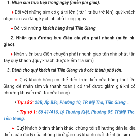
1. Nhận sim trực tiếp trong ngày (miễn phí giao).
♦
Đối với những sim có giá trị lớn ( từ 1 triệu trở lên), quý khách
nhận sim và đăng ký chính chủ trong ngày.
♦
Đối với những
khách hàng ở tại Tiền Giang
.
2. Nhận qua đường bưu điện chuyển phát nhanh (miễn phí
giao).
♦
Nhân viên bưu điện chuyển phát nhanh giao tận nhà phát tận
tay quý khách ,(quý khách được kiểm tra sim).
3. Dành cho quý khách tại Tiền Giang và ở các thành phố lớn.
♦
Quý khách hàng có thể đến trực tiếp cửa hàng tại Tiền
Giang để nhận sim và thanh toán ( có thể được giảm giá khi có
chương khuyến mãi tại cửa hàng)
.
•
Trụ sở 2
:
28B, Ấp Bắc, Phường 10, TP. Mỹ Tho, Tiền Giang
.
•
Trụ sở 1
:
Số 41/416, Lý Thường Kiệt, Phường 05, TP.Mỹ Tho,
Tiền Giang
.
♦
Quý khách ở tỉnh thành khác, chúng tôi sẽ hướng dẫn lại địa
điểm các đại lý của chúng tôi ở gần quý khách nhất để nhận sim.