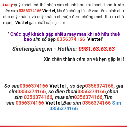
Lưu ý:
quý khách có thể nhận sim nhanh hơn khi thanh toán trước
tiền sim
0356374166
Viettel
,
khi đó chúng tôi sẽ vào tên chính chủ
cho quý khách, và quý khách chỉ việc đem chứng minh thư ra nhà
mạng
Viettel
gần nhất cấp lại sim
"
Chúc quý khách gặp nhiều may mắn khi sở hữu thuê
bao
sim số đẹp
0356374166
Viettel
"
Simtiengiang.vn - Hotline:
0981.63.63.63
Xin chân thành cám ơn và hẹn gặp lại !
So sim
0356374166
Viettel
,
so dep
0356374166
,
giá
sim
0356374166
,
so dien thoai
0356374166
,
chọn
sim
0356374166
,
mua sim
0356374166
,
Tìm
sim
0356374166
Viettel
,
Bán sim
0356374166
Sim
0356374166