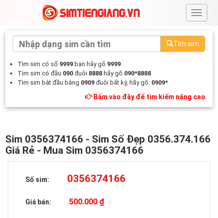
#
Tìm sim
Tìm sim có số
9999
bạn hãy gõ
9999
Tìm sim có đầu
090
đuôi
8888
hãy gõ
090*8888
Tìm sim bắt đầu bằng
0909
đuôi bất kỳ, hãy gõ:
0909*
Bấm vào đây để tìm kiếm nâng cao
Sim 0356374166 - Sim Số Đẹp 0356.374.166
Giá Rẻ - Mua Sim 0356374166
0356374166
Số sim:
500.000 ₫
Giá bán: