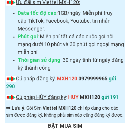
Ưu đãi sim Viettel MXH120:
Data tốc độ cao
:
1GB/ngày. Miễn phí truy
cập TikTok, Facebook, Youtube, tin nhắn
Messenger.
Phút gọi
:
Miễn phí tất cả các cuộc gọi nội
mạng dưới 10 phút và 30 phút gọi ngoại mạng
miễn phí.
Thời gian sử dụng
: 30 ngày tính từ ngày đăng
ký thành công
Cú pháp đăng ký
MXH120
0979999965
gửi
:
290
Cú pháp HỦY đăng ký
HUY
MXH120
gửi 191
:
⇒
Lưu ý
: Gói Sim
Viettel MXH120
chỉ áp dụng cho các
sim được đăng ký, không phải sim nào cũng đăng ký được.
ĐẶT MUA SIM