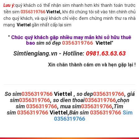
Lưu ý:
quý khách có thể nhận sim nhanh hơn khi thanh toán trước
tiền sim
0356319766
Viettel
,
khi đó chúng tôi sẽ vào tên chính chủ
cho quý khách, và quý khách chỉ việc đem chứng minh thư ra nhà
mạng
Viettel
gần nhất cấp lại sim
"
Chúc quý khách gặp nhiều may mắn khi sở hữu thuê
bao
sim số đẹp
0356319766
Viettel
"
Simtiengiang.vn - Hotline:
0981.63.63.63
Xin chân thành cám ơn và hẹn gặp lại !
So sim
0356319766
Viettel
,
so dep
0356319766
,
giá
sim
0356319766
,
so dien thoai
0356319766
,
chọn
sim
0356319766
,
mua sim
0356319766
,
Tìm
sim
0356319766
Viettel
,
Bán sim
0356319766
Sim
0356319766