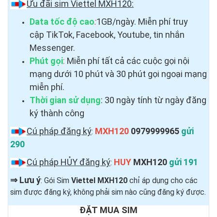
Ưu đãi sim Viettel MXH120:
Data tốc độ cao
:
1GB/ngày. Miễn phí truy
cập TikTok, Facebook, Youtube, tin nhắn
Messenger.
Phút gọi
:
Miễn phí tất cả các cuộc gọi nội
mạng dưới 10 phút và 30 phút gọi ngoại mạng
miễn phí.
Thời gian sử dụng
: 30 ngày tính từ ngày đăng
ký thành công
Cú pháp đăng ký
MXH120
0979999965
gửi
:
290
Cú pháp HỦY đăng ký
HUY
MXH120
gửi 191
:
⇒
Lưu ý
: Gói Sim
Viettel MXH120
chỉ áp dụng cho các
sim được đăng ký, không phải sim nào cũng đăng ký được.
ĐẶT MUA SIM