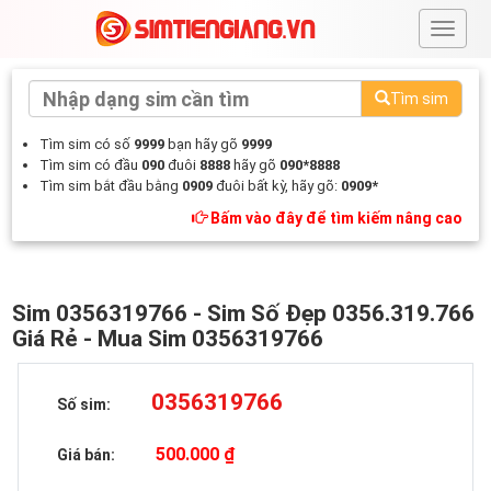
#
Tìm sim
Tìm sim có số
9999
bạn hãy gõ
9999
Tìm sim có đầu
090
đuôi
8888
hãy gõ
090*8888
Tìm sim bắt đầu bằng
0909
đuôi bất kỳ, hãy gõ:
0909*
Bấm vào đây để tìm kiếm nâng cao
Sim 0356319766 - Sim Số Đẹp 0356.319.766
Giá Rẻ - Mua Sim 0356319766
0356319766
Số sim:
500.000 ₫
Giá bán: