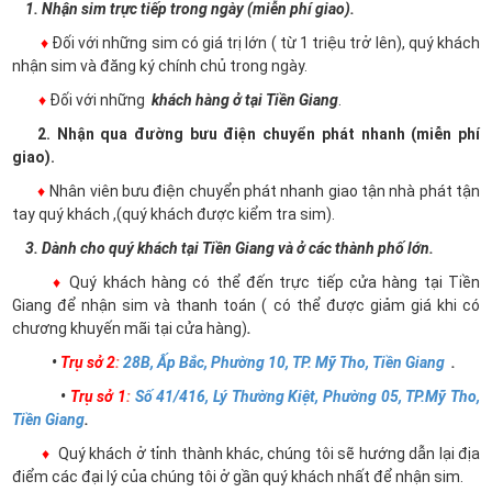
1. Nhận sim trực tiếp trong ngày (miễn phí giao).
♦
Đối với những sim có giá trị lớn ( từ 1 triệu trở lên), quý khách
nhận sim và đăng ký chính chủ trong ngày.
♦
Đối với những
khách hàng ở tại Tiền Giang
.
2. Nhận qua đường bưu điện chuyển phát nhanh (miễn phí
giao).
♦
Nhân viên bưu điện chuyển phát nhanh giao tận nhà phát tận
tay quý khách ,(quý khách được kiểm tra sim).
3. Dành cho quý khách tại Tiền Giang và ở các thành phố lớn.
♦
Quý khách hàng có thể đến trực tiếp cửa hàng tại Tiền
Giang để nhận sim và thanh toán ( có thể được giảm giá khi có
chương khuyến mãi tại cửa hàng)
.
•
Trụ sở 2
:
28B, Ấp Bắc, Phường 10, TP. Mỹ Tho, Tiền Giang
.
•
Trụ sở 1
:
Số 41/416, Lý Thường Kiệt, Phường 05, TP.Mỹ Tho,
Tiền Giang
.
♦
Quý khách ở tỉnh thành khác, chúng tôi sẽ hướng dẫn lại địa
điểm các đại lý của chúng tôi ở gần quý khách nhất để nhận sim.