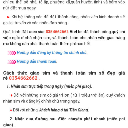
chỉ cụ thể, số nhà, tổ ấp, phường xã,quận huyện,tỉnh) và bấm váo
nút đặt mua ngay
►
Khi hệ thống xác đã đặt thành công, nhân viên kinh doanh sẽ
gọi lại tư vấn và xác nhận đơn hàng.
Quá trình đặt
mua sim
0354662662
Viettel
đã thành công,quý chỉ
việc ngồi ở nhà nhận sim, và thánh toán cho nhân viên giao hàng
mà không cần phải thanh toán thêm phí nào hết.
Hướng dẫn đăng ký thông tin chính chủ
.
Hướng dẫn thanh toán
.
Cách thức giao sim và thanh toán sim số đẹp giá
rẻ
0354662662 .
1. Nhận sim trực tiếp trong ngày (miễn phí giao).
♦
Đối với những sim có giá trị lớn ( từ 1 triệu trở lên), quý khách
nhận sim và đăng ký chính chủ trong ngày.
♦
Đối với những
khách hàng ở tại Tiền Giang
.
2. Nhận qua đường bưu điện chuyển phát nhanh (miễn phí
giao).