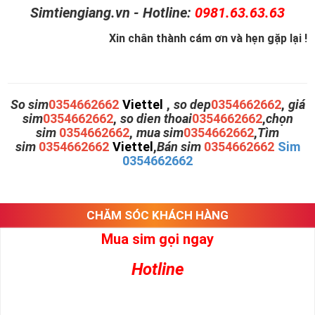
Simtiengiang.vn - Hotline:
0981.63.63.63
Xin chân thành cám ơn và hẹn gặp lại !
So sim
0354662662
Viettel
,
so dep
0354662662
,
giá
sim
0354662662
,
so dien thoai
0354662662
,
chọn
sim
0354662662
,
mua sim
0354662662
,
Tìm
sim
0354662662
Viettel
,
Bán sim
0354662662
Sim
0354662662
CHĂM SÓC KHÁCH HÀNG
Mua sim gọi ngay
Hotline