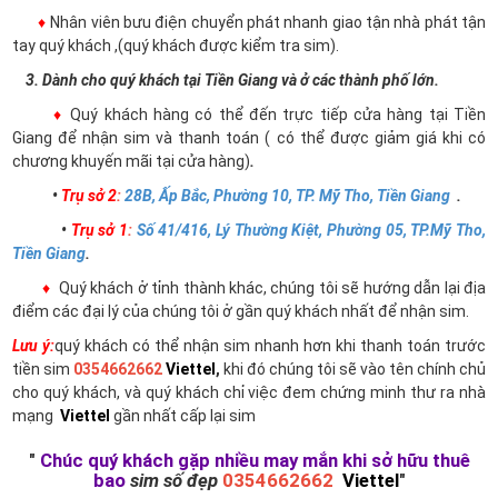
♦
Nhân viên bưu điện chuyển phát nhanh giao tận nhà phát tận
tay quý khách ,(quý khách được kiểm tra sim).
3. Dành cho quý khách tại Tiền Giang và ở các thành phố lớn.
♦
Quý khách hàng có thể đến trực tiếp cửa hàng tại Tiền
Giang để nhận sim và thanh toán ( có thể được giảm giá khi có
chương khuyến mãi tại cửa hàng)
.
•
Trụ sở 2
:
28B, Ấp Bắc, Phường 10, TP. Mỹ Tho, Tiền Giang
.
•
Trụ sở 1
:
Số 41/416, Lý Thường Kiệt, Phường 05, TP.Mỹ Tho,
Tiền Giang
.
♦
Quý khách ở tỉnh thành khác, chúng tôi sẽ hướng dẫn lại địa
điểm các đại lý của chúng tôi ở gần quý khách nhất để nhận sim.
Lưu ý:
quý khách có thể nhận sim nhanh hơn khi thanh toán trước
tiền sim
0354662662
Viettel
,
khi đó chúng tôi sẽ vào tên chính chủ
cho quý khách, và quý khách chỉ việc đem chứng minh thư ra nhà
mạng
Viettel
gần nhất cấp lại sim
"
Chúc quý khách gặp nhiều may mắn khi sở hữu thuê
bao
sim số đẹp
0354662662
Viettel
"