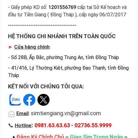
- Giấy phép KD số:
1201556769
cấp tại Sở Kế hoạch và
đầu tư Tiền Giang ( Đồng Tháp ), cấp ngày 06/07/2017
-------------------------------------
HỆ THỐNG CHI NHÁNH TRÊN TOÀN QUỐC
►
Cửa hàng chính
:
-
Số 28B, Ấp Bắc, phường Trung An, tỉnh Đồng Tháp
-
41/416, Lý Thường Kiệt, phường Đạo Thạnh, tỉnh Đồng
Tháp
KẾT NỐI VỚI CHÚNG TÔI QUA:
simtiengiang.vn@gmail.com
Email
:
:
📞
0981.63.63.63
-
02736.55.9999
Hotline
♦
Đăng Ký Chính Chủ
–
Giao Sim Trong Ngày
–