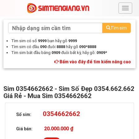
#
Tìm sim
Tìm sim có số
9999
bạn hãy gõ
9999
Tìm sim có đầu
090
đuôi
8888
hãy gõ
090*8888
Tìm sim bắt đầu bằng
0909
đuôi bất kỳ, hãy gõ:
0909*
Bấm vào đây để tìm kiếm nâng cao
Sim 0354662662 - Sim Số Đẹp 0354.662.662
Giá Rẻ - Mua Sim 0354662662
0354662662
Số sim:
20.000.000 ₫
Giá bán: