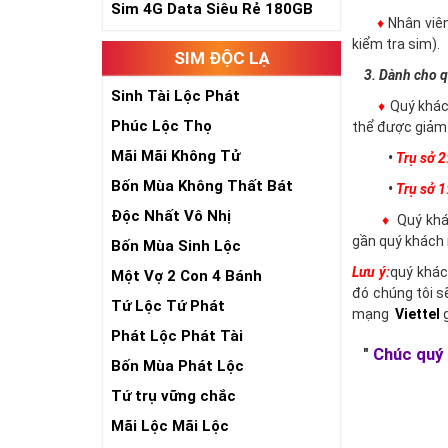
Sim 4G Data Siêu Rẻ 180GB
♦
Nhân viê
kiểm tra sim).
SIM ĐỘC LẠ
3. Dành cho q
Sinh Tài Lộc Phát
♦
Quý khác
Phúc Lộc Thọ
thể được giảm 
Mãi Mãi Không Tử
•
Trụ sở 2
Bốn Mùa Không Thất Bát
•
Trụ sở 1
Độc Nhất Vô Nhị
♦
Quý khác
gần quý khách 
Bốn Mùa Sinh Lộc
Lưu ý:
quý khác
Một Vợ 2 Con 4 Bánh
đó chúng tôi s
Tứ Lộc Tứ Phát
mạng
Viettel
g
Phát Lộc Phát Tài
"
Chúc quý 
Bốn Mùa Phát Lộc
Tứ trụ vững chắc
Mãi Lộc Mãi Lộc