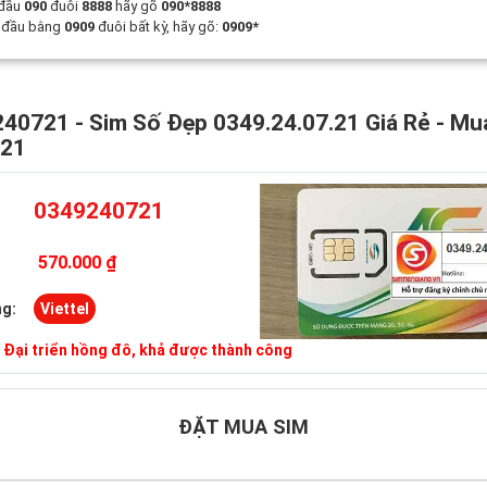
 đầu
090
đuôi
8888
hãy gõ
090*8888
t đầu bằng
0909
đuôi bất kỳ, hãy gõ:
0909*
40721 - Sim Số Đẹp 0349.24.07.21 Giá Rẻ - Mu
721
0349240721
570.000 ₫
g:
Viettel
:
Đại triển hồng đô, khả được thành công
ĐẶT MUA SIM