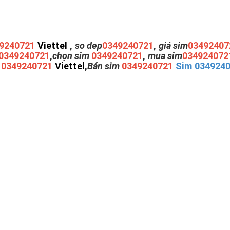
9240721
Viettel
,
so dep
0349240721
,
giá sim
03492407
0349240721
,
chọn sim
0349240721
,
mua sim
034924072
m
0349240721
Viettel
,
Bán sim
0349240721
Sim 034924