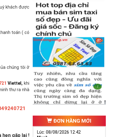
(quý khách được
thanh toán ( có
của chúng tôi ở
721
Viettel
,
khi
minh thư ra nhà
349240721
ĐƠN HÀNG MỚI
Lúc: 08/08/2026 12:42
hẹn gặp lại !