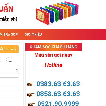
IM TRẢ GÓP
GIỚI THIỆU
CHĂM SÓC KHÁCH HÀNG
Tìm sim
Mua sim gọi ngay
9
Hotline
0383.63.63.63
0858.63.63.63
0921.90.9999