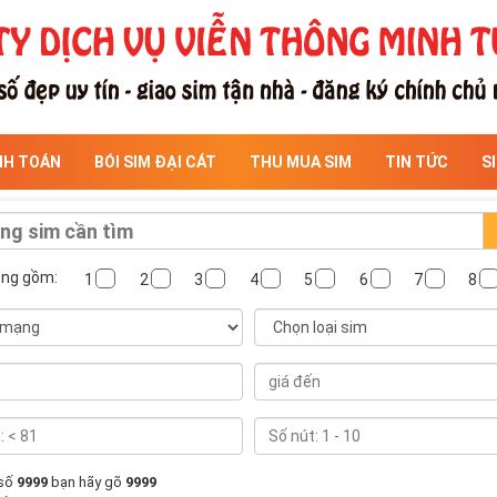
NH TOÁN
BÓI SIM ĐẠI CÁT
THU MUA SIM
TIN TỨC
S
ông gồm:
1
2
3
4
5
6
7
8
 số
9999
bạn hãy gõ
9999