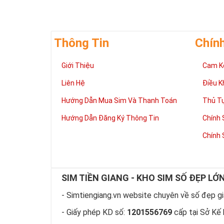
Thông Tin
Chín
Giới Thiệu
Cam K
Liên Hệ
Điều K
Hướng Dẫn Mua Sim Và Thanh Toán
Thủ T
Hướng Dẫn Đăng Ký Thông Tin
Chính 
Chính 
SIM TIỀN GIANG - KHO SIM SỐ ĐẸP LỚ
- Simtiengiang.vn website chuyên về số đẹp giá
- Giấy phép KD số:
1201556769
cấp tại Sở Kế 