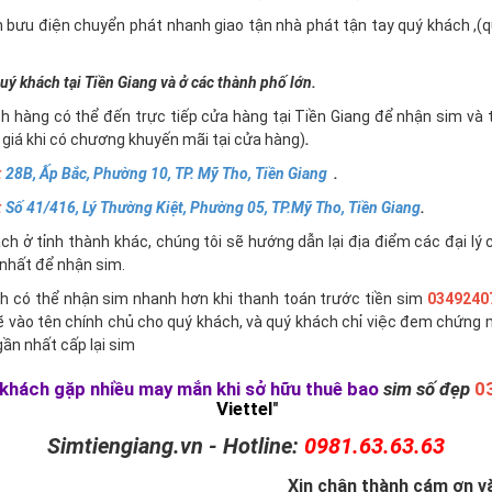
n bưu điện chuyển phát nhanh giao tận nhà phát tận tay quý khách ,
uý khách tại Tiền Giang và ở các thành phố lớn.
h hàng có thể đến trực tiếp cửa hàng tại Tiền Giang để nhận sim và 
giá khi có chương khuyến mãi tại cửa hàng)
.
:
28B, Ấp Bắc, Phường 10, TP. Mỹ Tho, Tiền Giang
.
:
Số 41/416, Lý Thường Kiệt, Phường 05, TP.Mỹ Tho, Tiền Giang
.
h ở tỉnh thành khác, chúng tôi sẽ hướng dẫn lại địa điểm các đại lý 
nhất để nhận sim.
h có thể nhận sim nhanh hơn khi thanh toán trước tiền sim
0349240
ẽ vào tên chính chủ cho quý khách, và quý khách chỉ việc đem chứng 
ần nhất cấp lại sim
khách gặp nhiều may mắn khi sở hữu thuê bao
sim số đẹp
0
Viettel
"
Simtiengiang.vn - Hotline:
0981.63.63.63
Xin chân thành cám ơn và 