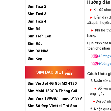
Hướng đẫn
Sim Taxi 2
►
Khi đã chọ
Sim Taxi 3
►
Điền đầy đủ
Sim Taxi 4
xã,quận huyện,
Sim Đối
►
Khi hệ thố
hàng.
Sim Tiến Lên
Quá trình đặt
m
Sim Đảo
toán cho nhân 
Sim Dễ Nhớ
Hướng d
Sim Kép
Hướng 
SIM ĐẶC BIỆT
Cách thức gi
1. Nhận sim trự
Sim Viettel 4G Gói MXH120
♦
Đối với 
Siêu Rẻ
Sim Mobi 180GB/Tháng Gói
trong ngày.
TK159
Sim Vina 180GB/Tháng D159V
♦
Đối với 
Sim Số Đẹp Viettel Trả Sau
2. Nhận qua đ