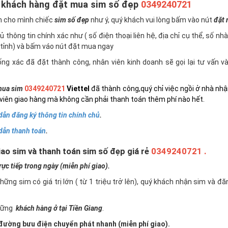
 khách hàng đặt mua sim số đẹp
0349240721
n cho mình chiếc
sim số đẹp
như ý, quý khách vui lòng bấm vào nút
đặt
 thông tin chính xác như ( số điện thoại liên hệ, địa chỉ cụ thể, số nh
tỉnh) và bấm váo nút đặt mua ngay
ng xác đã đặt thành công, nhân viên kinh doanh sẽ gọi lại tư vấn 
ua sim
0349240721
Viettel
đã thành công,quý chỉ việc ngồi ở nhà nhậ
viên giao hàng mà không cần phải thanh toán thêm phí nào hết.
ẫn đăng ký thông tin chính chủ
.
dẫn thanh toán
.
ao sim và thanh toán sim số đẹp giá rẻ
0349240721 .
c tiếp trong ngày (miễn phí giao).
những sim có giá trị lớn ( từ 1 triệu trở lên), quý khách nhận sim và đ
những
khách hàng ở tại Tiền Giang
.
ường bưu điện chuyển phát nhanh (miễn phí giao).