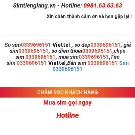
Simtiengiang.vn - Hotline:
0981.63.63.63
Xin chân thành cám ơn và hẹn gặp lại !
So sim
0339696151
Viettel
,
so dep
0339696151
,
giá
sim
0339696151
,
so dien thoai
0339696151
,
chọn
sim
0339696151
,
mua sim
0339696151
,
Tìm
sim
0339696151
Viettel
,
Bán sim
0339696151
Sim
0339696151
CHĂM SÓC KHÁCH HÀNG
Mua sim gọi ngay
Hotline