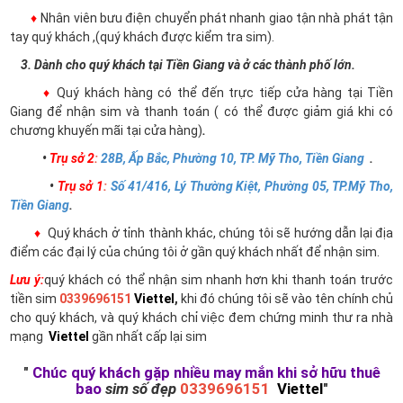
♦
Nhân viên bưu điện chuyển phát nhanh giao tận nhà phát tận
tay quý khách ,(quý khách được kiểm tra sim).
3. Dành cho quý khách tại Tiền Giang và ở các thành phố lớn.
♦
Quý khách hàng có thể đến trực tiếp cửa hàng tại Tiền
Giang để nhận sim và thanh toán ( có thể được giảm giá khi có
chương khuyến mãi tại cửa hàng)
.
•
Trụ sở 2
:
28B, Ấp Bắc, Phường 10, TP. Mỹ Tho, Tiền Giang
.
•
Trụ sở 1
:
Số 41/416, Lý Thường Kiệt, Phường 05, TP.Mỹ Tho,
Tiền Giang
.
♦
Quý khách ở tỉnh thành khác, chúng tôi sẽ hướng dẫn lại địa
điểm các đại lý của chúng tôi ở gần quý khách nhất để nhận sim.
Lưu ý:
quý khách có thể nhận sim nhanh hơn khi thanh toán trước
tiền sim
0339696151
Viettel
,
khi đó chúng tôi sẽ vào tên chính chủ
cho quý khách, và quý khách chỉ việc đem chứng minh thư ra nhà
mạng
Viettel
gần nhất cấp lại sim
"
Chúc quý khách gặp nhiều may mắn khi sở hữu thuê
bao
sim số đẹp
0339696151
Viettel
"