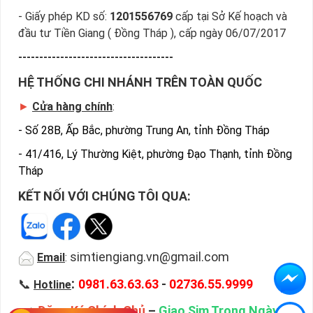
- Giấy phép KD số:
1201556769
cấp tại Sở Kế hoạch và
đầu tư Tiền Giang ( Đồng Tháp ), cấp ngày 06/07/2017
-------------------------------------
HỆ THỐNG CHI NHÁNH TRÊN TOÀN QUỐC
►
Cửa hàng chính
:
-
Số 28B, Ấp Bắc, phường Trung An, tỉnh Đồng Tháp
-
41/416, Lý Thường Kiệt, phường Đạo Thạnh, tỉnh Đồng
Tháp
KẾT NỐI VỚI CHÚNG TÔI QUA:
simtiengiang.vn@gmail.com
Email
:
:
📞
0981.63.63.63
-
02736.55.9999
Hotline
♦
Đăng Ký Chính Chủ
–
Giao Sim Trong Ngày
–