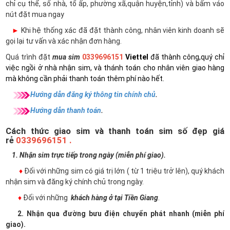
chỉ cụ thể, số nhà, tổ ấp, phường xã,quận huyện,tỉnh) và bấm váo
nút đặt mua ngay
►
Khi hệ thống xác đã đặt thành công, nhân viên kinh doanh sẽ
gọi lại tư vấn và xác nhận đơn hàng.
Quá trình đặt
mua sim
0339696151
Viettel
đã thành công,quý chỉ
việc ngồi ở nhà nhận sim, và thánh toán cho nhân viên giao hàng
mà không cần phải thanh toán thêm phí nào hết.
Hướng dẫn đăng ký thông tin chính chủ
.
Hướng dẫn thanh toán
.
Cách thức giao sim và thanh toán sim số đẹp giá
rẻ
0339696151 .
1. Nhận sim trực tiếp trong ngày (miễn phí giao).
♦
Đối với những sim có giá trị lớn ( từ 1 triệu trở lên), quý khách
nhận sim và đăng ký chính chủ trong ngày.
♦
Đối với những
khách hàng ở tại Tiền Giang
.
2. Nhận qua đường bưu điện chuyển phát nhanh (miễn phí
giao).