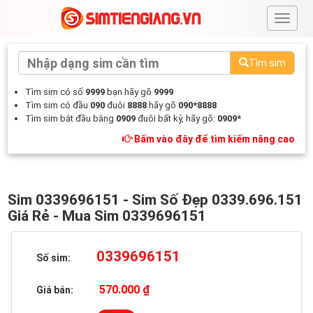
#
Tìm sim
Tìm sim có số
9999
bạn hãy gõ
9999
Tìm sim có đầu
090
đuôi
8888
hãy gõ
090*8888
Tìm sim bắt đầu bằng
0909
đuôi bất kỳ, hãy gõ:
0909*
Bấm vào đây để tìm kiếm nâng cao
Sim 0339696151 - Sim Số Đẹp 0339.696.151
Giá Rẻ - Mua Sim 0339696151
0339696151
Số sim:
570.000 ₫
Giá bán: