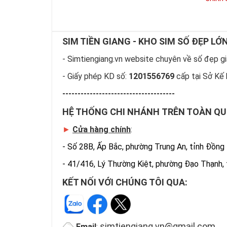
SIM TIỀN GIANG - KHO SIM SỐ ĐẸP LỚ
- Simtiengiang.vn website chuyên về số đẹp giá
- Giấy phép KD số:
1201556769
cấp tại Sở Kế 
-------------------------------------
HỆ THỐNG CHI NHÁNH TRÊN TOÀN Q
►
Cửa hàng chính
:
-
Số 28B, Ấp Bắc, phường Trung An, tỉnh Đồng
-
41/416, Lý Thường Kiệt, phường Đạo Thạnh,
KẾT NỐI VỚI CHÚNG TÔI QUA:
simtiengiang.vn@gmail.com
Email
: