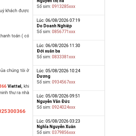
Nguyễn thị hà
Số sim:
0913285xxx
(quý khách được
Lúc: 06/08/2026 07:19
Do Doanh Nghiệp
Số sim:
0856771xxx
thanh toán ( có
Lúc: 06/08/2026 11:30
Đới xuân ba
Số sim:
0833381xxx
của chúng tôi ở
Lúc: 05/08/2026 10:24
Dương
Số sim:
0934567xxx
366
Viettel
,
khi
minh thư ra nhà
Lúc: 05/08/2026 09:51
Nguyễn Văn Đức
Số sim:
0924024xxx
325300366
Lúc: 05/08/2026 03:23
Nghĩa Nguyễn Xuân
Số sim:
0379856xxx