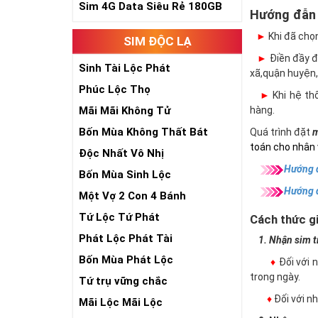
Sim 4G Data Siêu Rẻ 180GB
Hướng đẫn
►
Khi đã chọ
SIM ĐỘC LẠ
►
Điền đầy đủ
Sinh Tài Lộc Phát
xã,quận huyện,
Phúc Lộc Thọ
►
Khi hệ thố
Mãi Mãi Không Tử
hàng.
Bốn Mùa Không Thất Bát
Quá trình đặt
m
toán cho nhân 
Độc Nhất Vô Nhị
Hướng d
Bốn Mùa Sinh Lộc
Hướng 
Một Vợ 2 Con 4 Bánh
Tứ Lộc Tứ Phát
Cách thức gi
Phát Lộc Phát Tài
1. Nhận sim trự
Bốn Mùa Phát Lộc
♦
Đối với 
trong ngày.
Tứ trụ vững chắc
♦
Đối với 
Mãi Lộc Mãi Lộc