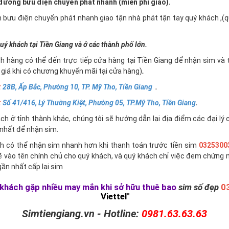
ường bưu điện chuyển phát nhanh (miễn phí giao).
n bưu điện chuyển phát nhanh giao tận nhà phát tận tay quý khách ,
uý khách tại Tiền Giang và ở các thành phố lớn.
h hàng có thể đến trực tiếp cửa hàng tại Tiền Giang để nhận sim và 
giá khi có chương khuyến mãi tại cửa hàng)
.
:
28B, Ấp Bắc, Phường 10, TP. Mỹ Tho, Tiền Giang
.
:
Số 41/416, Lý Thường Kiệt, Phường 05, TP.Mỹ Tho, Tiền Giang
.
h ở tỉnh thành khác, chúng tôi sẽ hướng dẫn lại địa điểm các đại lý 
nhất để nhận sim.
h có thể nhận sim nhanh hơn khi thanh toán trước tiền sim
0325300
ẽ vào tên chính chủ cho quý khách, và quý khách chỉ việc đem chứng 
ần nhất cấp lại sim
khách gặp nhiều may mắn khi sở hữu thuê bao
sim số đẹp
0
Viettel
"
Simtiengiang.vn - Hotline:
0981.63.63.63