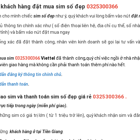
 khách hàng đặt mua sim số đẹp
0325300366
n cho mình chiếc
sim số đẹp
như ý, quý khách vui lòng bấm vào nút
đặt
 thông tin chính xác như ( số điện thoại liên hệ, địa chỉ cụ thể, số nh
tỉnh) và bấm váo nút đặt mua ngay
ng xác đã đặt thành công, nhân viên kinh doanh sẽ gọi lại tư vấn 
ua sim
0325300366
Viettel
đã thành công,quý chỉ việc ngồi ở nhà nhậ
viên giao hàng mà không cần phải thanh toán thêm phí nào hết.
ẫn đăng ký thông tin chính chủ
.
dẫn thanh toán
.
ao sim và thanh toán sim số đẹp giá rẻ
0325300366 .
c tiếp trong ngày (miễn phí giao).
những sim có giá trị lớn ( từ 1 triệu trở lên), quý khách nhận sim và đ
những
khách hàng ở tại Tiền Giang
.