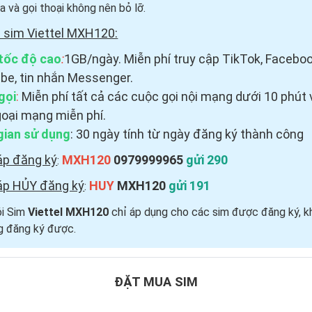
a và gọi thoại
không nên bỏ lỡ.
 sim Viettel MXH120:
tốc độ cao
:
1GB/ngày. Miễn phí truy cập TikTok, Faceboo
be, tin nhắn Messenger.
gọi
:
Miễn phí tất cả các cuộc gọi nội mạng dưới 10 phút 
goại mạng miễn phí.
gian sử dụng
: 30 ngày tính từ ngày đăng ký thành công
áp đăng ký
MXH120
0979999965
gửi 290
:
áp HỦY đăng ký
HUY
MXH120
gửi 191
:
ói Sim
Viettel MXH120
chỉ áp dụng cho các sim được đăng ký, k
g đăng ký được.
ĐẶT MUA SIM