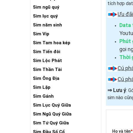
tích hợp dat
Sim ngũ quý
Ưu đãi
Sim lục quý
Data 
Sim năm sinh
Youtu
Sim Vip
Phút 
Sim Tam hoa kép
gọi n
Sim Tiến đôi
Thời 
Sim Lộc Phát
Cú ph
Sim Thần Tài
Sim Ông Địa
Cú ph
Sim Lặp
⇒
Lưu ý
: G
Sim Gánh
sim nào cũn
Sim Lục Quý Giữa
Sim Ngũ Quý Giữa
Sim Tứ Quý Giữa
Họ và tên
*
Sim Đầu Số Cổ