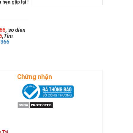
hẹn gặp lại !
66
,
so dien
6
,
Tìm
0366
Chứng nhận
 Tôi