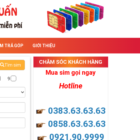
IM TRẢ GÓP
GIỚI THIỆU
CHĂM SÓC KHÁCH HÀNG
Tìm sim
Mua sim gọi ngay
9
Hotline
0383.63.63.63
0858.63.63.63
0921.90.9999