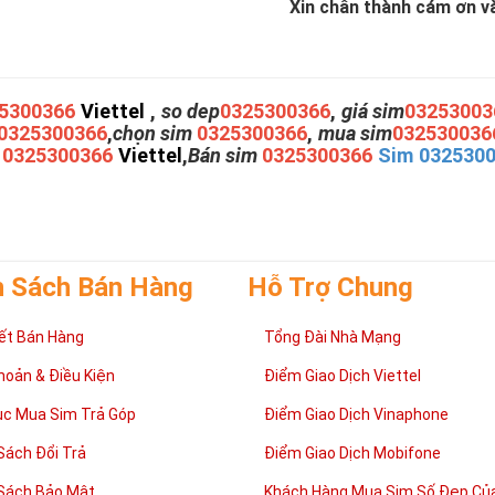
Xin chân thành cám ơn và 
5300366
Viettel
,
so dep
0325300366
,
giá sim
03253003
0325300366
,
chọn sim
0325300366
,
mua sim
032530036
m
0325300366
Viettel
,
Bán sim
0325300366
Sim 032530
h Sách Bán Hàng
Hỗ Trợ Chung
ết Bán Hàng
Tổng Đài Nhà Mạng
hoản & Điều Kiện
Điểm Giao Dịch Viettel
ục Mua Sim Trả Góp
Điểm Giao Dịch Vinaphone
Sách Đổi Trả
Điểm Giao Dịch Mobifone
Sách Bảo Mật
Khách Hàng Mua Sim Số Đẹp Của