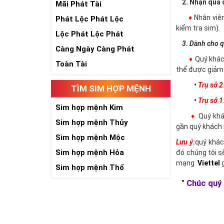
2. Nhận qua đ
Mãi Phát Tài
♦
Nhân viê
Phát Lộc Phát Lộc
kiểm tra sim).
Lộc Phát Lộc Phát
3. Dành cho q
Càng Ngày Càng Phát
♦
Quý khác
Toàn Tài
thể được giảm 
•
Trụ sở 2
TÌM SIM HỢP MỆNH
•
Trụ sở 1
Sim hợp mệnh Kim
♦
Quý khác
Sim hợp mệnh Thủy
gần quý khách 
Sim hợp mệnh Mộc
Lưu ý:
quý khác
Sim hợp mệnh Hỏa
đó chúng tôi s
mạng
Viettel
g
Sim hợp mệnh Thổ
"
Chúc quý 