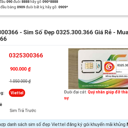
 đầu
090
đuôi
8888
hãy gõ
090*8888
t đầu bằng
0909
đuôi bất kỳ, hãy gõ:
0909*
00366 - Sim Số Đẹp 0325.300.366 Giá Rẻ - Mu
366
0325300366
900.000 ₫
:
1.050.000 ₫
Đuôi đại cát:
Quý nhân giúp đỡ thà
g:
Viettel
sự
uê
Sim Trả Trước
ợp danh sách sim số đẹp Viettel đăng ký gói khuyến mãi khủng