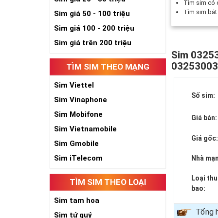
Tìm sim có
Tìm sim bắ
Sim giá 50 - 100 triệu
Sim giá 100 - 200 triệu
Sim giá trên 200 triệu
Sim 03253
0325300
TÌM SIM THEO MẠNG
Sim Viettel
Số sim:
Sim Vinaphone
Sim Mobifone
Giá bán:
Sim Vietnamobile
Giá gốc
Sim Gmobile
Sim iTelecom
Nhà mạn
Loại th
TÌM SIM THEO LOẠI
bao:
Sim tam hoa
Tổng h
Sim tứ quý