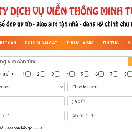
NH TOÁN
BÓI SIM ĐẠI CÁT
THU MUA SIM
TIN TỨC
S
ông gồm:
1
2
3
4
5
6
7
8
 số
9999
bạn hãy gõ
9999