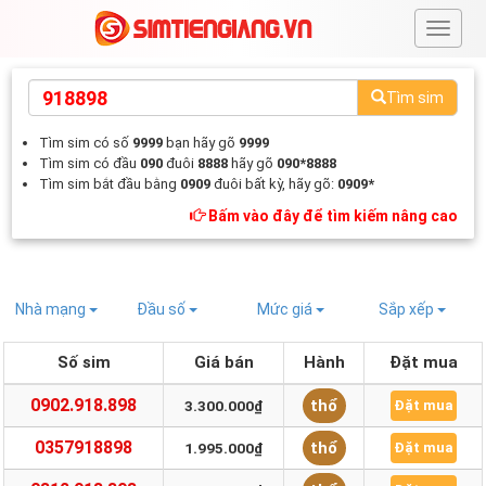
#
Tìm sim
Tìm sim có số
9999
bạn hãy gõ
9999
Tìm sim có đầu
090
đuôi
8888
hãy gõ
090*8888
Tìm sim bắt đầu bằng
0909
đuôi bất kỳ, hãy gõ:
0909*
Bấm vào đây để tìm kiếm nâng cao
Nhà mạng
Đầu số
Mức giá
Sắp xếp
Số sim
Giá bán
Hành
Đặt mua
0902.918.898
thổ
3.300.000₫
Đặt mua
0357918898
thổ
1.995.000₫
Đặt mua