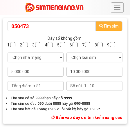
#
Tìm sim
Dãy số không gồm:
1
2
3
4
5
6
7
8
9
Tìm sim có số
9999
bạn hãy gõ
9999
Tìm sim có đầu
090
đuôi
8888
hãy gõ
090*8888
Tìm sim bắt đầu bằng
0909
đuôi bất kỳ, hãy gõ:
0909*
Bấm vào đây để tìm kiếm nâng cao