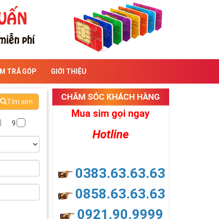
IM TRẢ GÓP
GIỚI THIỆU
CHĂM SÓC KHÁCH HÀNG
Tìm sim
Mua sim gọi ngay
9
Hotline
0383.63.63.63
0858.63.63.63
0921.90.9999