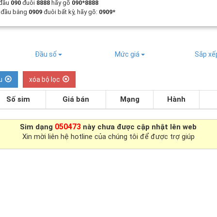
 đầu
090
đuôi
8888
hãy gõ
090*8888
t đầu bằng
0909
đuôi bất kỳ, hãy gõ:
0909*
Đầu số
Mức giá
Sắp x
u
xóa bộ lọc
Số sim
Giá bán
Mạng
Hành
050473
Sim dạng
này chưa được cập nhật lên web
Xin mời liên hệ hotline của chúng tôi để được trợ giúp