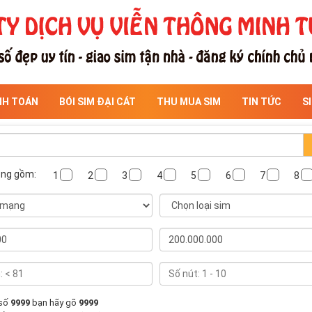
NH TOÁN
BÓI SIM ĐẠI CÁT
THU MUA SIM
TIN TỨC
S
ông gồm:
1
2
3
4
5
6
7
8
 số
9999
bạn hãy gõ
9999