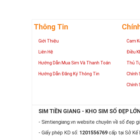
Thông Tin
Chín
Giới Thiệu
Cam K
Liên Hệ
Điều K
Hướng Dẫn Mua Sim Và Thanh Toán
Thủ T
Hướng Dẫn Đăng Ký Thông Tin
Chính 
Chính 
SIM TIỀN GIANG - KHO SIM SỐ ĐẸP LỚ
- Simtiengiang.vn website chuyên về số đẹp giá
- Giấy phép KD số:
1201556769
cấp tại Sở Kế 