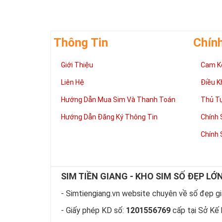
Thông Tin
Chín
Giới Thiệu
Cam K
Liên Hệ
Điều K
Hướng Dẫn Mua Sim Và Thanh Toán
Thủ T
Hướng Dẫn Đăng Ký Thông Tin
Chính 
Chính 
SIM TIỀN GIANG - KHO SIM SỐ ĐẸP LỚ
- Simtiengiang.vn website chuyên về số đẹp giá
- Giấy phép KD số:
1201556769
cấp tại Sở Kế 