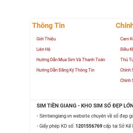
Thông Tin
Chín
Giới Thiệu
Cam K
Liên Hệ
Điều K
Hướng Dẫn Mua Sim Và Thanh Toán
Thủ T
Hướng Dẫn Đăng Ký Thông Tin
Chính 
Chính 
SIM TIỀN GIANG - KHO SIM SỐ ĐẸP LỚ
- Simtiengiang.vn website chuyên về số đẹp giá
- Giấy phép KD số:
1201556769
cấp tại Sở Kế 