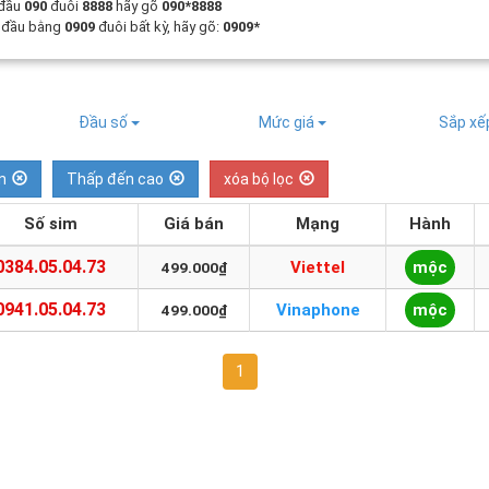
 đầu
090
đuôi
8888
hãy gõ
090*8888
t đầu bằng
0909
đuôi bất kỳ, hãy gõ:
0909*
Đầu số
Mức giá
Sắp x
n
Thấp đến cao
xóa bộ lọc
Số sim
Giá bán
Mạng
Hành
0384.05.04.73
Viettel
mộc
499.000₫
0941.05.04.73
Vinaphone
mộc
499.000₫
1