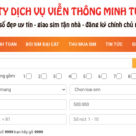
NH TOÁN
BÓI SIM ĐẠI CÁT
THU MUA SIM
TIN TỨC
S
ông gồm:
1
2
3
4
5
6
7
8
 số
9999
bạn hãy gõ
9999