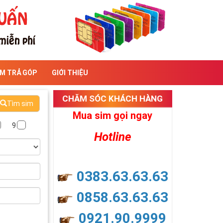
IM TRẢ GÓP
GIỚI THIỆU
CHĂM SÓC KHÁCH HÀNG
Tìm sim
Mua sim gọi ngay
9
Hotline
0383.63.63.63
0858.63.63.63
0921.90.9999