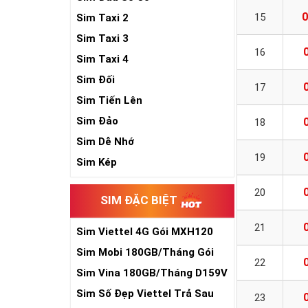
0
15
Sim Taxi 2
Sim Taxi 3
16
Sim Taxi 4
Sim Đối
17
Sim Tiến Lên
Sim Đảo
18
Sim Dễ Nhớ
19
Sim Kép
20
SIM ĐẶC BIỆT
21
Sim Viettel 4G Gói MXH120
Siêu Rẻ
Sim Mobi 180GB/Tháng Gói
22
TK159
Sim Vina 180GB/Tháng D159V
Sim Số Đẹp Viettel Trả Sau
23