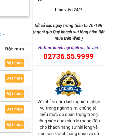
Làm việc 24/7
Tất cả các ngày trong tuần từ 7h-19h
(ngoài giờ Quý khách vui lòng bấm Đặt
ếp
mua trên Web )
Hotline khiếu nại dịch vụ, tư vấn:
Đặt mua
0
2736.55.9999
Đặt mua
Đặt mua
Đặt mua
Với nhiều năm kinh nghiệm phục
vụ trong ngành sim, chúng tôi
Đặt mua
hiểu mức độ quan trọng trong
công việc của mình là mang đến
Đặt mua
cho khách hàng sự hài lòng về
con sim khách hàng chọn và cả