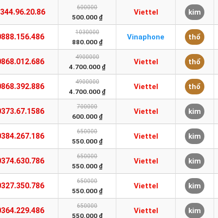
600000
344.96.20.86
Viettel
kim
500.000 ₫
1030000
0888.156.486
Vinaphone
thổ
880.000 ₫
4900000
0868.012.686
Viettel
thổ
4.700.000 ₫
4900000
0868.392.886
Viettel
thổ
4.700.000 ₫
700000
0373.67.1586
Viettel
kim
600.000 ₫
650000
0384.267.186
Viettel
kim
550.000 ₫
650000
0374.630.786
Viettel
kim
550.000 ₫
650000
0327.350.786
Viettel
kim
550.000 ₫
650000
0364.229.486
Viettel
kim
550.000 ₫