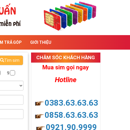
IM TRẢ GÓP
GIỚI THIỆU
CHĂM SÓC KHÁCH HÀNG
Tìm sim
Mua sim gọi ngay
9
Hotline
0383.63.63.63
0858.63.63.63
0921.90.9999