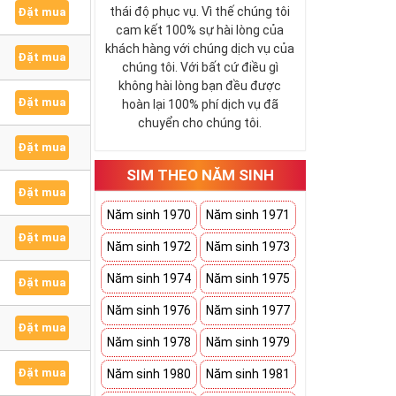
thái độ phục vụ. Vì thế chúng tôi
Đặt mua
cam kết 100% sự hài lòng của
khách hàng với chúng dịch vụ của
Đặt mua
chúng tôi. Với bất cứ điều gì
không hài lòng bạn đều được
Đặt mua
hoàn lại 100% phí dịch vụ đã
chuyển cho chúng tôi.
Đặt mua
SIM THEO NĂM SINH
Đặt mua
Năm sinh 1970
Năm sinh 1971
Đặt mua
Năm sinh 1972
Năm sinh 1973
Năm sinh 1974
Năm sinh 1975
Đặt mua
Năm sinh 1976
Năm sinh 1977
Đặt mua
Năm sinh 1978
Năm sinh 1979
Đặt mua
Năm sinh 1980
Năm sinh 1981