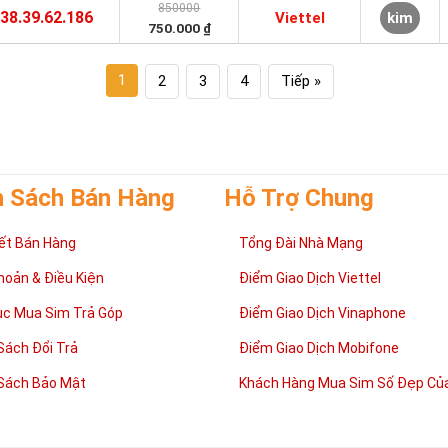
850000
38.39.62.186
Viettel
kim
750.000 ₫
1
2
3
4
Tiếp »
h Sách Bán Hàng
Hỗ Trợ Chung
ết Bán Hàng
Tổng Đài Nhà Mạng
hoản & Điều Kiện
Điểm Giao Dịch Viettel
ục Mua Sim Trả Góp
Điểm Giao Dịch Vinaphone
Sách Đổi Trả
Điểm Giao Dịch Mobifone
Sách Bảo Mật
Khách Hàng Mua Sim Số Đẹp Của