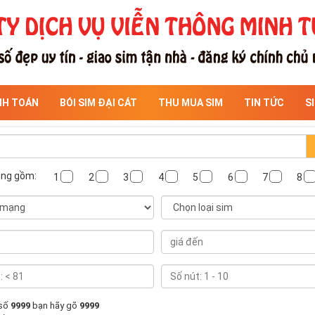
NH TOÁN
BÓI SIM ĐẠI CÁT
THU MUA SIM
TIN TỨC
S
ông gồm:
1
2
3
4
5
6
7
8
 số
9999
bạn hãy gõ
9999