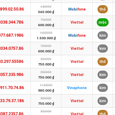
640000
899.02.50.86
Mobifone
thổ
540.000 ₫
700000
0338.344.786
Viettel
mộc
600.000 ₫
1650000
077.687.1986
Mobifone
kim
1.500.000 ₫
700000
0334.0757.86
Viettel
kim
600.000 ₫
850000
03.297.55586
Viettel
thổ
750.000 ₫
850000
0357.335.986
Viettel
kim
750.000 ₫
1130000
911.70.74.86
Vinaphone
kim
980.000 ₫
850000
33.79.37.186
Viettel
kim
750.000 ₫
850000
0387.2357.86
Viettel
thổ