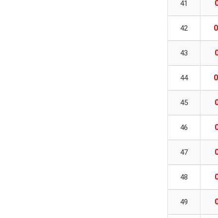
41
0
42
43
0
44
45
46
47
48
49