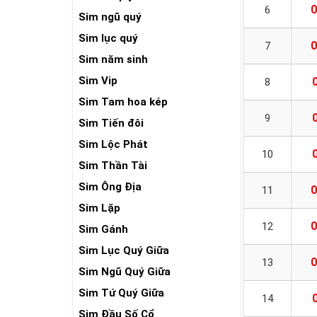
0
6
Sim ngũ quý
Sim lục quý
0
7
Sim năm sinh
Sim Vip
8
Sim Tam hoa kép
9
Sim Tiến đôi
Sim Lộc Phát
10
Sim Thần Tài
Sim Ông Địa
0
11
Sim Lặp
0
12
Sim Gánh
Sim Lục Quý Giữa
0
13
Sim Ngũ Quý Giữa
Sim Tứ Quý Giữa
14
Sim Đầu Số Cổ