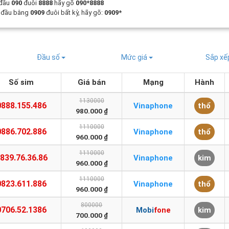
 đầu
090
đuôi
8888
hãy gõ
090*8888
t đầu bằng
0909
đuôi bất kỳ, hãy gõ:
0909*
Đầu số
Mức giá
Sắp x
Số sim
Giá bán
Mạng
Hành
1130000
0888.155.486
Vinaphone
thổ
980.000 ₫
1110000
0886.702.886
Vinaphone
thổ
960.000 ₫
1110000
839.76.36.86
Vinaphone
kim
960.000 ₫
1110000
0823.611.886
Vinaphone
thổ
960.000 ₫
800000
0706.52.1386
Mobifone
kim
700.000 ₫