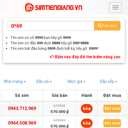
#
Tìm sim
Tìm sim có số
9999
bạn hãy gõ
9999
Tìm sim có đầu
090
đuôi
8888
hãy gõ
090*8888
Tìm sim bắt đầu bằng
0909
đuôi bất kỳ, hãy gõ:
0909*
Bấm vào đây để tìm kiếm nâng cao
Nhà mạng
Đầu số
Mức giá
Sắp xếp
Số sim
Giá bán
Hành
Đặt mua
670000
0943.712.969
hỏa
Đặt mua
570.000 ₫
670000
0944.508.969
hỏa
Đặt mua
570.000 ₫