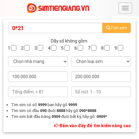
#
Tìm sim
Dãy số không gồm:
1
2
3
4
5
6
7
8
9
Tìm sim có số
9999
bạn hãy gõ
9999
Tìm sim có đầu
090
đuôi
8888
hãy gõ
090*8888
Tìm sim bắt đầu bằng
0909
đuôi bất kỳ, hãy gõ:
0909*
Bấm vào đây để tìm kiếm nâng cao