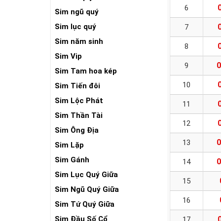
6
Sim ngũ quý
Sim lục quý
7
Sim năm sinh
8
Sim Vip
0
9
Sim Tam hoa kép
10
Sim Tiến đôi
Sim Lộc Phát
11
Sim Thần Tài
12
Sim Ông Địa
0
13
Sim Lặp
Sim Gánh
0
14
Sim Lục Quý Giữa
15
Sim Ngũ Quý Giữa
16
Sim Tứ Quý Giữa
Sim Đầu Số Cổ
17