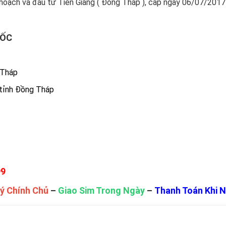
hoạch và đầu tư Tiền Giang ( Đồng Tháp ), cấp ngày 06/07/2017
UỐC
 Tháp
 tỉnh Đồng Tháp
99
ý Chính Chủ
–
Giao Sim Trong Ngày
–
Thanh Toán Khi 