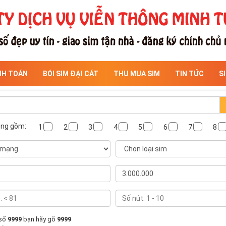
NH TOÁN
BÓI SIM ĐẠI CÁT
THU MUA SIM
TIN TỨC
S
ông gồm:
1
2
3
4
5
6
7
8
 số
9999
bạn hãy gõ
9999