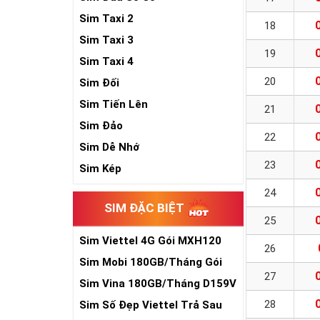
Sim Taxi 2
18
Sim Taxi 3
19
Sim Taxi 4
20
Sim Đối
Sim Tiến Lên
21
Sim Đảo
22
Sim Dễ Nhớ
23
Sim Kép
24
SIM ĐẶC BIỆT
25
Sim Viettel 4G Gói MXH120
26
Siêu Rẻ
Sim Mobi 180GB/Tháng Gói
27
TK159
Sim Vina 180GB/Tháng D159V
28
Sim Số Đẹp Viettel Trả Sau