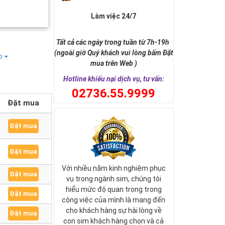
Làm việc 24/7
Tất cả các ngày trong tuần từ 7h-19h
(ngoài giờ Quý khách vui lòng bấm Đặt
ếp
mua trên Web )
Hotline khiếu nại dịch vụ, tư vấn:
0
2736.55.9999
Đặt mua
Đặt mua
Đặt mua
Với nhiều năm kinh nghiệm phục
Đặt mua
vụ trong ngành sim, chúng tôi
hiểu mức độ quan trọng trong
Đặt mua
công việc của mình là mang đến
cho khách hàng sự hài lòng về
Đặt mua
con sim khách hàng chọn và cả