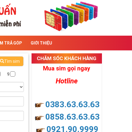
IM TRẢ GÓP
GIỚI THIỆU
CHĂM SÓC KHÁCH HÀNG
Tìm sim
Mua sim gọi ngay
9
Hotline
0383.63.63.63
0858.63.63.63
0921.90.9999