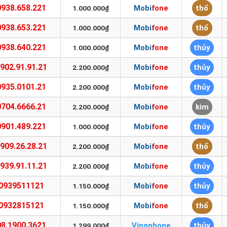
0938.658.221
Mobifone
thổ
1.000.000₫
0938.653.221
Mobifone
thổ
1.000.000₫
0938.640.221
Mobifone
thủy
1.000.000₫
902.91.91.21
Mobifone
thủy
2.200.000₫
0935.0101.21
Mobifone
thủy
2.200.000₫
0704.6666.21
Mobifone
kim
2.200.000₫
0901.489.221
Mobifone
thủy
1.000.000₫
909.26.28.21
Mobifone
thổ
2.200.000₫
939.91.11.21
Mobifone
thủy
2.200.000₫
0939511121
Mobifone
thủy
1.150.000₫
0932815121
Mobifone
thổ
1.150.000₫
08.1900.3621
Vinaphone
thủy
1.299.000₫