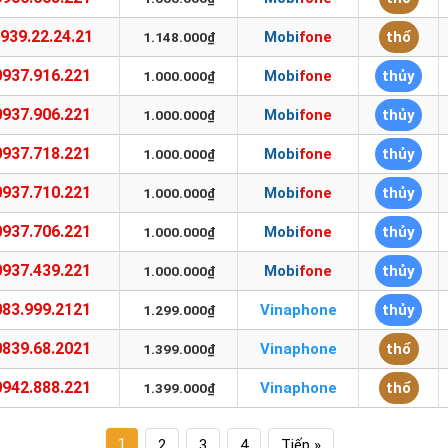
939.22.24.21
Mobifone
thổ
1.148.000₫
0937.916.221
Mobifone
thủy
1.000.000₫
0937.906.221
Mobifone
thủy
1.000.000₫
0937.718.221
Mobifone
thủy
1.000.000₫
0937.710.221
Mobifone
thủy
1.000.000₫
0937.706.221
Mobifone
thủy
1.000.000₫
0937.439.221
Mobifone
thủy
1.000.000₫
083.999.2121
Vinaphone
thủy
1.299.000₫
0839.68.2021
Vinaphone
thổ
1.399.000₫
0942.888.221
Vinaphone
thổ
1.399.000₫
1
2
3
4
Tiếp »