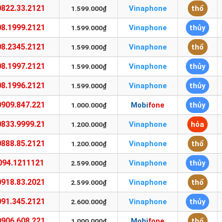
0822.33.2121
Vinaphone
thổ
1.599.000₫
08.1999.2121
Vinaphone
thủy
1.599.000₫
08.2345.2121
Vinaphone
thổ
1.599.000₫
08.1997.2121
Vinaphone
thủy
1.599.000₫
08.1996.2121
Vinaphone
thủy
1.599.000₫
0909.847.221
Mobifone
thủy
1.000.000₫
0833.9999.21
Vinaphone
hỏa
1.200.000₫
0888.85.2121
Vinaphone
thổ
1.200.000₫
094.1211121
Vinaphone
thủy
2.599.000₫
0918.83.2021
Vinaphone
thổ
2.599.000₫
091.345.2121
Vinaphone
thủy
2.600.000₫
0906.608.221
Mobifone
thổ
1.000.000₫