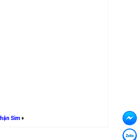
Nhận Sim
♦