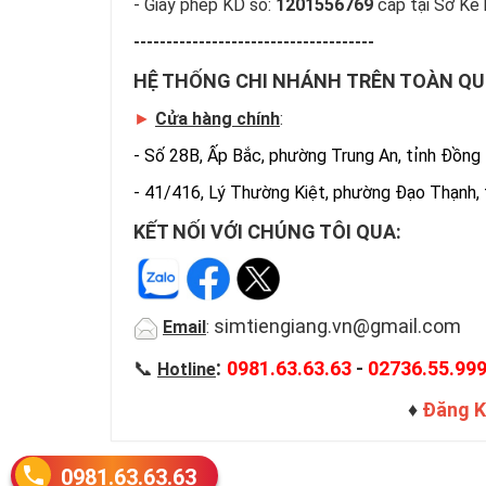
- Giấy phép KD số:
1201556769
cấp tại Sở Kế 
-------------------------------------
HỆ THỐNG CHI NHÁNH TRÊN TOÀN Q
►
Cửa hàng chính
:
-
Số 28B, Ấp Bắc, phường Trung An, tỉnh Đồng
-
41/416, Lý Thường Kiệt, phường Đạo Thạnh,
KẾT NỐI VỚI CHÚNG TÔI QUA:
simtiengiang.vn@gmail.com
Email
:
:
📞
0981.63.63.63
-
02736.55.99
Hotline
♦
Đăng K
0981.63.63.63