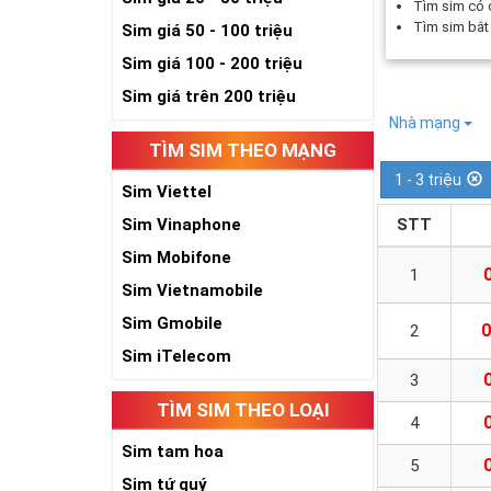
Tìm sim có
Tìm sim bắ
Sim giá 50 - 100 triệu
Sim giá 100 - 200 triệu
Sim giá trên 200 triệu
Nhà mạng
TÌM SIM THEO MẠNG
1 - 3 triệu
Sim Viettel
Sim Vinaphone
STT
Sim Mobifone
1
Sim Vietnamobile
Sim Gmobile
0
2
Sim iTelecom
3
TÌM SIM THEO LOẠI
4
Sim tam hoa
5
Sim tứ quý