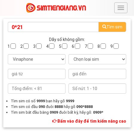
#
Tìm sim
Dãy số không gồm:
1
2
3
4
5
6
7
8
9
Tìm sim có số
9999
bạn hãy gõ
9999
Tìm sim có đầu
090
đuôi
8888
hãy gõ
090*8888
Tìm sim bắt đầu bằng
0909
đuôi bất kỳ, hãy gõ:
0909*
Bấm vào đây để tìm kiếm nâng cao