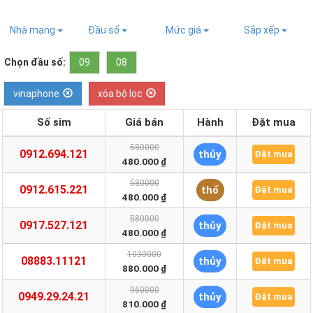
Nhà mạng
Đầu số
Mức giá
Sắp xếp
Chọn đầu số:
09
08
vinaphone
xóa bộ lọc
Số sim
Giá bán
Hành
Đặt mua
580000
0912.694.121
thủy
Đặt mua
480.000 ₫
580000
0912.615.221
thổ
Đặt mua
480.000 ₫
580000
0917.527.121
thủy
Đặt mua
480.000 ₫
1030000
08883.11121
thủy
Đặt mua
880.000 ₫
960000
0949.29.24.21
thủy
Đặt mua
810.000 ₫