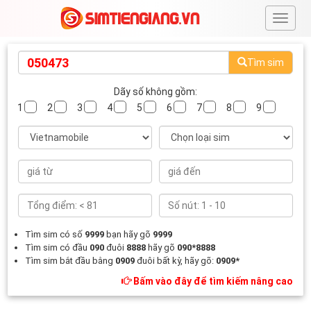
#
Tìm sim
Dãy số không gồm:
1
2
3
4
5
6
7
8
9
Tìm sim có số
9999
bạn hãy gõ
9999
Tìm sim có đầu
090
đuôi
8888
hãy gõ
090*8888
Tìm sim bắt đầu bằng
0909
đuôi bất kỳ, hãy gõ:
0909*
Bấm vào đây để tìm kiếm nâng cao