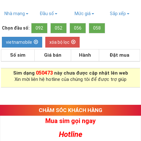
Nhà mạng
Đầu số
Mức giá
Sắp xếp
Chọn đầu số:
092
052
056
058
vietnamobile
xóa bộ lọc
Số sim
Giá bán
Hành
Đặt mua
050473
Sim dạng
này chưa được cập nhật lên web
Xin mời liên hệ hotline của chúng tôi để được trợ giúp
CHĂM SÓC KHÁCH HÀNG
Mua sim gọi ngay
Hotline