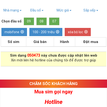
Nhà mạng
Đầu số
Mức giá
Sắp xếp
Chọn đầu số:
09
08
07
mobifone
100 - 200 triệu
xóa bộ lọc
Số sim
Giá bán
Hành
Đặt mua
050473
Sim dạng
này chưa được cập nhật lên web
Xin mời liên hệ hotline của chúng tôi để được trợ giúp
CHĂM SÓC KHÁCH HÀNG
Mua sim gọi ngay
Hotline