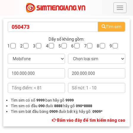
#
Tìm sim
Dãy số không gồm:
1
2
3
4
5
6
7
8
9
Tìm sim có số
9999
bạn hãy gõ
9999
Tìm sim có đầu
090
đuôi
8888
hãy gõ
090*8888
Tìm sim bắt đầu bằng
0909
đuôi bất kỳ, hãy gõ:
0909*
Bấm vào đây để tìm kiếm nâng cao