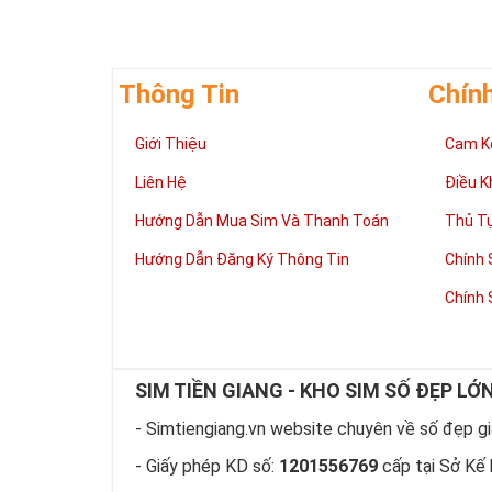
Thông Tin
Chín
Giới Thiệu
Cam K
Liên Hệ
Điều K
Hướng Dẫn Mua Sim Và Thanh Toán
Thủ T
Hướng Dẫn Đăng Ký Thông Tin
Chính 
Chính 
SIM TIỀN GIANG - KHO SIM SỐ ĐẸP LỚ
- Simtiengiang.vn website chuyên về số đẹp giá
- Giấy phép KD số:
1201556769
cấp tại Sở Kế 