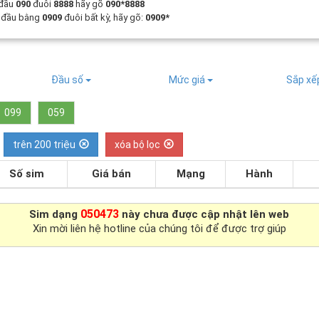
 đầu
090
đuôi
8888
hãy gõ
090*8888
t đầu bằng
0909
đuôi bất kỳ, hãy gõ:
0909*
Đầu số
Mức giá
Sắp x
099
059
trên 200 triệu
xóa bộ lọc
Số sim
Giá bán
Mạng
Hành
050473
Sim dạng
này chưa được cập nhật lên web
Xin mời liên hệ hotline của chúng tôi để được trợ giúp