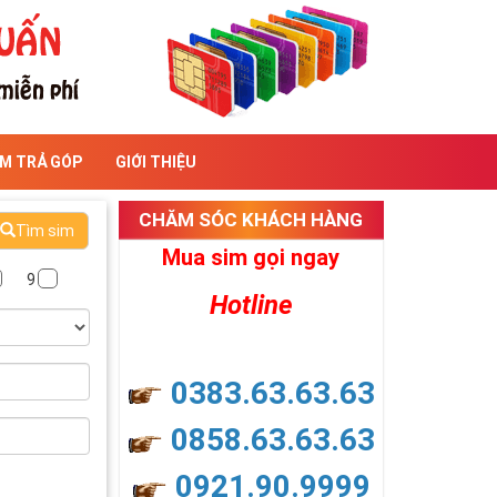
IM TRẢ GÓP
GIỚI THIỆU
CHĂM SÓC KHÁCH HÀNG
Tìm sim
Mua sim gọi ngay
9
Hotline
0383.63.63.63
0858.63.63.63
0921.90.9999