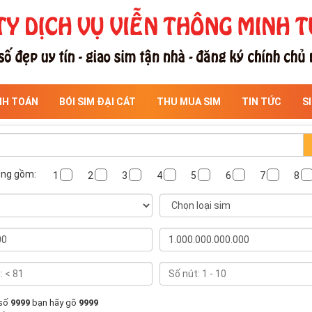
NH TOÁN
BÓI SIM ĐẠI CÁT
THU MUA SIM
TIN TỨC
S
ông gồm:
1
2
3
4
5
6
7
8
 số
9999
bạn hãy gõ
9999