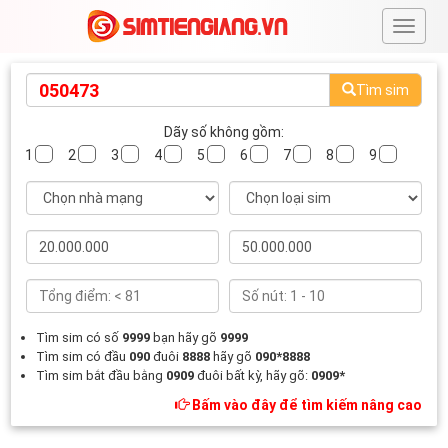
#
Tìm sim
Dãy số không gồm:
1
2
3
4
5
6
7
8
9
Tìm sim có số
9999
bạn hãy gõ
9999
Tìm sim có đầu
090
đuôi
8888
hãy gõ
090*8888
Tìm sim bắt đầu bằng
0909
đuôi bất kỳ, hãy gõ:
0909*
Bấm vào đây để tìm kiếm nâng cao