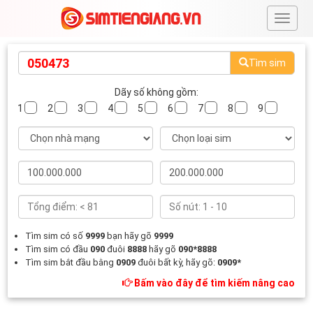
#
Tìm sim
Dãy số không gồm:
1
2
3
4
5
6
7
8
9
Tìm sim có số
9999
bạn hãy gõ
9999
Tìm sim có đầu
090
đuôi
8888
hãy gõ
090*8888
Tìm sim bắt đầu bằng
0909
đuôi bất kỳ, hãy gõ:
0909*
Bấm vào đây để tìm kiếm nâng cao