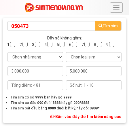
#
Tìm sim
Dãy số không gồm:
1
2
3
4
5
6
7
8
9
Tìm sim có số
9999
bạn hãy gõ
9999
Tìm sim có đầu
090
đuôi
8888
hãy gõ
090*8888
Tìm sim bắt đầu bằng
0909
đuôi bất kỳ, hãy gõ:
0909*
Bấm vào đây để tìm kiếm nâng cao