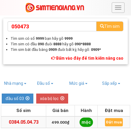
#
Tìm sim
Tìm sim có số
9999
bạn hãy gõ
9999
Tìm sim có đầu
090
đuôi
8888
hãy gõ
090*8888
Tìm sim bắt đầu bằng
0909
đuôi bất kỳ, hãy gõ:
0909*
Bấm vào đây để tìm kiếm nâng cao
Nhà mạng
Đầu số
Mức giá
Sắp xếp
đầu số 03
xóa bộ lọc
Số sim
Giá bán
Hành
Đặt mua
0384.05.04.73
mộc
499.000₫
Đặt mua